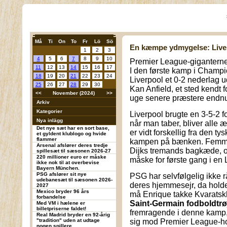
Må
Ti
On
To
Fr
Lö
Sö
En kæmpe ydmygelse: Live
1
2
3
4
5
6
7
8
9
10
Premier League-giganterne 
11
12
13
14
15
16
17
I den første kamp i Champi
18
19
20
21
22
23
24
Liverpool et 0-2 nederlag 
25
26
27
28
29
30
Kan Anfield, et sted kendt
<<
November (2024)
>>
uge senere præstere endnu
Arkiv
Kategorier
Liverpool brugte en 3-5-2 
Nya inlägg
når man taber, bliver alle æ
Det nye sæt har en sort base,
er vidt forskellig fra den ty
et gyldent klublogo og hvide
flammer
kampen på bænken. Femma
Arsenal afslører deres tredje
Dijks tremands bagkæde, 
spillesæt til sæsonen 2026-27
220 millioner euro er måske
måske for første gang i en 
ikke nok til at overbevise
Bayern München.
PSG afslører sit nye
PSG har selvfølgelig ikke rå
udebanesæt til sæsonen 2026-
deres hjemmesejr, da holde
2027
Mexico bryder 96 års
må Enrique takke Kvaratsk
forbandelse
Saint-Germain fodboldtrø
Med VM i hælene er
billetpriserne faldet!
fremragende i denne kamp
Real Madrid bryder en 92-årig
"tradition" uden at udtage
sig mod Premier League-h
nogen spillere