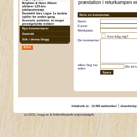
præstation i returkampen e
Brighton & Hove Albion
afslører 125-års
jubilæumstrøje
Dembélé blev Ligue 1s bedste
Skriv en kommentar
spiller for anden gang
Arsenals ambition: to meget
Namn:
prestigefyldte trofæer
E-post:
Nya kommentarer
Webbplats:
Statistik
Kom ihåg mig?
Sök i denna blogg
Din kommentar:
vilken färg har
(för att 
solen:
|
hittabutik.se - 13.000 webbutiker!
ehandelstip
(c) 2011, nogg.se & fodboldtrojedk trojerudsalgdk