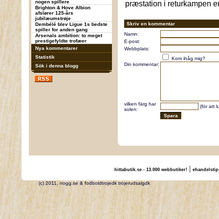
nogen spillere
præstation i returkampen e
Brighton & Hove Albion
afslører 125-års
jubilæumstrøje
Skriv en kommentar
Dembélé blev Ligue 1s bedste
spiller for anden gang
Namn:
Arsenals ambition: to meget
prestigefyldte trofæer
E-post:
Nya kommentarer
Webbplats:
Statistik
Kom ihåg mig?
Din kommentar:
Sök i denna blogg
vilken färg har
(för att 
solen:
|
hittabutik.se - 13.000 webbutiker!
ehandelstip
(c) 2011, nogg.se & fodboldtrojedk trojerudsalgdk