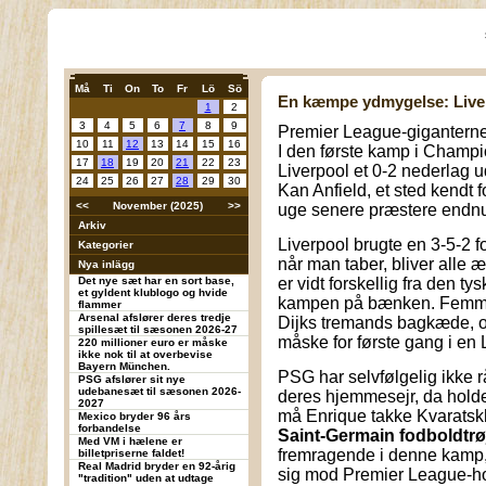
Må
Ti
On
To
Fr
Lö
Sö
En kæmpe ydmygelse: Live
1
2
3
4
5
6
7
8
9
Premier League-giganterne 
10
11
12
13
14
15
16
I den første kamp i Champi
17
18
19
20
21
22
23
Liverpool et 0-2 nederlag 
24
25
26
27
28
29
30
Kan Anfield, et sted kendt
<<
November (2025)
>>
uge senere præstere endnu
Arkiv
Liverpool brugte en 3-5-2 
Kategorier
når man taber, bliver alle æ
Nya inlägg
Det nye sæt har en sort base,
er vidt forskellig fra den ty
et gyldent klublogo og hvide
kampen på bænken. Femma
flammer
Arsenal afslører deres tredje
Dijks tremands bagkæde, 
spillesæt til sæsonen 2026-27
måske for første gang i en 
220 millioner euro er måske
ikke nok til at overbevise
Bayern München.
PSG har selvfølgelig ikke rå
PSG afslører sit nye
udebanesæt til sæsonen 2026-
deres hjemmesejr, da holde
2027
må Enrique takke Kvaratsk
Mexico bryder 96 års
forbandelse
Saint-Germain fodboldtrø
Med VM i hælene er
fremragende i denne kamp
billetpriserne faldet!
Real Madrid bryder en 92-årig
sig mod Premier League-h
"tradition" uden at udtage