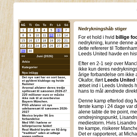
Må
Ti
On
To
Fr
Lö
Sö
Nedrykningshåb stiger
1
2
3
4
5
6
7
8
9
10
11
12
13
14
For et hold i hvid
billige f
15
16
17
18
19
20
21
nedrykning, kunne denne af
22
23
24
25
26
27
28
dette refererer til Tottenh
29
30
Leeds United havde en histo
<<
Juni (2026)
>>
Arkiv
Efter en 2-1 sejr over Man
Kategorier
ikke kun deres nedrykning
Nya inlägg
årige forbandelse om ikke 
Det nye sæt har en sort base,
Okafor, iført
Leeds United 
et gyldent klublogo og hvide
flammer
ætset ind i Leeds Uniteds 
Arsenal afslører deres tredje
hans to mål ændrede direkt
spillesæt til sæsonen 2026-27
220 millioner euro er måske
ikke nok til at overbevise
Denne kamp efterlod dog M
Bayern München.
PSG afslører sit nye
første kamp i 24 dage var d
udebanesæt til sæsonen 2026-
alene tabte de tre point, m
2027
Mexico bryder 96 års
omdrejningspunkt, Lisandro
forbandelse
mediestorm. Hvis Lisandro i
Med VM i hælene er
billetpriserne faldet!
tre kampe, risikerer Manche
Real Madrid bryder en 92-årig
"tradition" uden at udtage
Det er rapporteret, at Micha
nogen spillere