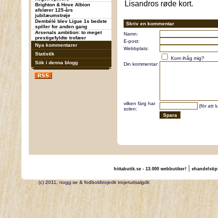
Lisandros røde kort.
Brighton & Hove Albion
afslører 125-års
jubilæumstrøje
Dembélé blev Ligue 1s bedste
Skriv en kommentar
spiller for anden gang
Arsenals ambition: to meget
Namn:
prestigefyldte trofæer
E-post:
Nya kommentarer
Webbplats:
Statistik
Kom ihåg mig?
Sök i denna blogg
Din kommentar:
vilken färg har
(för att 
solen:
|
hittabutik.se - 13.000 webbutiker!
ehandelstip
(c) 2011, nogg.se & fodboldtrojedk trojerudsalgdk