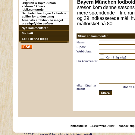
Bayern München fodbold
Brighton & Hove Albion
afslører 125-års
sæson kom denne sæsons m
jubilæumstrøje
mere spændende – fire run
Dembélé blev Ligue 1s bedste
spiller for anden gang
og 29 indkasserede mål, hvi
Arsenals ambition: to meget
målforskel på 80.
prestigefyldte trofæer
Nya kommentarer
Statistik
Skriv en kommentar
Sök i denna blogg
Namn:
E-post:
Webbplats:
Kom ihåg mig?
Din kommentar:
vilken färg har
(för att 
solen:
|
hittabutik.se - 13.000 webbutiker!
ehandelstip
(c) 2011, nogg.se & fodboldtrojedk trojerudsalgdk