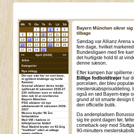
Må
Ti
On
To
Fr
Lö
Sö
Bayern München sikrer sig d
1
2
3
4
5
tilbage
6
7
8
9
10
11
12
13
14
15
16
17
18
19
Søndag var Allianz Arena væ
20
21
22
23
24
25
26
fem dage, hvilket markere
27
28
29
30
Bundesligaen med fire kam
<<
April (2026)
>>
det hurtigste hold til at vin
Arkiv
denne sæson.
Kategorier
Nya inlägg
Efter kampen bar spillerne 
Det nye sæt har en sort base,
B
illige fodboldtrøjer
har d
et gyldent klublogo og hvide
flammer
porcelæn, der blev populæ
Arsenal afslører deres tredje
mesterskabsprisuddeling. 
spillesæt til sæsonen 2026-27
220 millioner euro er måske
også en rød Bayern-trøje o
ikke nok til at overbevise
grund af sit smarte design 
Bayern München.
PSG afslører sit nye
den officielle butik.
udebanesæt til sæsonen 2026-
2027
Mexico bryder 96 års
Da andenpladsen Borussia 
forbandelse
sig tre point dagen før, fø
Med VM i hælene er
billetpriserne faldet!
comeback-sejr mod Stuttg
Real Madrid bryder en 92-årig
90-minutters mesterskabsfes
"tradition" uden at udtage
nogen spillere