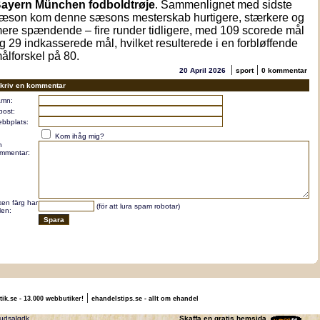
ayern München fodboldtrøje
. Sammenlignet med sidste
æson kom denne sæsons mesterskab hurtigere, stærkere og
ere spændende – fire runder tidligere, med 109 scorede mål
g 29 indkasserede mål, hvilket resulterede i en forbløffende
ålforskel på 80.
|
|
20 April 2026
sport
0 kommentar
kriv en kommentar
mn:
post:
bbplats:
Kom ihåg mig?
n
mmentar:
lken färg har
(för att lura spam robotar)
len:
|
tik.se - 13.000 webbutiker!
ehandelstips.se - allt om ehandel
ldtrojedk trojerudsalgdk
Skaffa en gratis hemsida