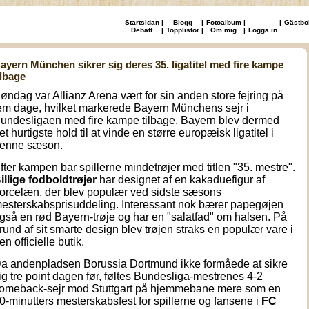
Startsidan
|
Blogg
|
Fotoalbum
|
|
Gästbo
Debatt
|
Topplistor
|
Om mig
|
Logga in
ayern München sikrer sig deres 35. ligatitel med fire kampe
ilbage
øndag var Allianz Arena vært for sin anden store fejring på
em dage, hvilket markerede Bayern Münchens sejr i
undesligaen med fire kampe tilbage. Bayern blev dermed
et hurtigste hold til at vinde en større europæisk ligatitel i
enne sæson.
fter kampen bar spillerne mindetrøjer med titlen "35. mestre".
B
illige fodboldtrøjer
har designet af en kakaduefigur af
orcelæn, der blev populær ved sidste sæsons
esterskabsprisuddeling. Interessant nok bærer papegøjen
gså en rød Bayern-trøje og har en "salatfad" om halsen. På
rund af sit smarte design blev trøjen straks en populær vare i
en officielle butik.
a andenpladsen Borussia Dortmund ikke formåede at sikre
ig tre point dagen før, føltes Bundesliga-mestrenes 4-2
omeback-sejr mod Stuttgart på hjemmebane mere som en
0-minutters mesterskabsfest for spillerne og fansene i
FC