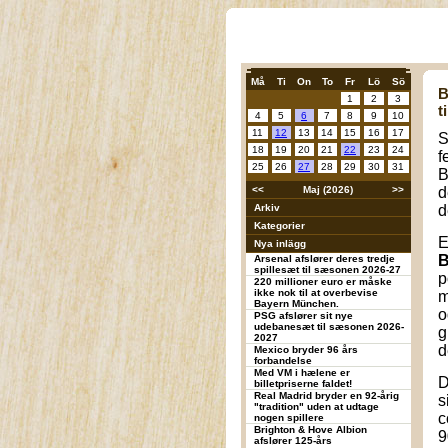
Må
Ti
On
To
Fr
Lö
Sö
B
1
2
3
t
4
5
6
7
8
9
10
11
12
13
14
15
16
17
S
18
19
20
21
22
23
24
f
25
26
27
28
29
30
31
B
<<
Maj (2026)
>>
d
Arkiv
d
Kategorier
E
Nya inlägg
Arsenal afslører deres tredje
spillesæt til sæsonen 2026-27
p
220 millioner euro er måske
ikke nok til at overbevise
m
Bayern München.
o
PSG afslører sit nye
udebanesæt til sæsonen 2026-
g
2027
d
Mexico bryder 96 års
forbandelse
Med VM i hælene er
D
billetpriserne faldet!
Real Madrid bryder en 92-årig
s
"tradition" uden at udtage
c
nogen spillere
Brighton & Hove Albion
9
afslører 125-års