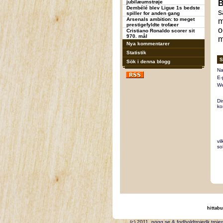
jubilæumstrøje
B
Dembélé blev Ligue 1s bedste
s
spiller for anden gang
Arsenals ambition: to meget
m
prestigefyldte trofæer
o
Cristiano Ronaldo scorer sit
970. mål
m
Nya kommentarer
Statistik
S
Sök i denna blogg
Na
E-
We
Di
ko
vi
so
hittabu
(c) 2011, nogg.se & fodbo