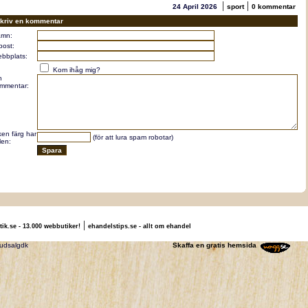
|
|
24 April 2026
sport
0 kommentar
kriv en kommentar
mn:
post:
bbplats:
Kom ihåg mig?
n
mmentar:
lken färg har
(för att lura spam robotar)
len:
|
tik.se - 13.000 webbutiker!
ehandelstips.se - allt om ehandel
ldtrojedk trojerudsalgdk
Skaffa en gratis hemsida