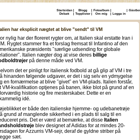
Startsidan
|
Blogg
|
Fotoalbum
|
|
Gästbo
Debatt
|
Topplistor
|
Om mig
|
Logga in
talien har eksplicit nægtet at blive "sendt" til VM
or nylig har der floreret rygter om, at Italien skal erstatte Iran i
M. Rygtet stammer fra et forslag fremsat til Infantino af den
merikanske præsidents "særlige udsending for globale
elationer". Italien nægter dog at vise deres
billige
odboldtrøjer
på denne måde ved VM.
elvom det er pinligt for italiensk fodbold at gå glip af VM i tre
å hinanden følgende udgaver, er det i sig selv en ydmygelse
g en fornærmelse at blive "givet" en VM-plads. Italien forstår,
t VM-kvalifikation optjenes på banen, ikke blot på grund af en
lorværdig historie og fire mesterskaber. Dette er en
kammelig idé.
 øjeblikket er både den italienske hjemme- og udebanetrøje
å grund af manglende sikkerhed i en plads til salg til en
educeret pris. Det er værd at bemærke, at disse
Italien
andsholdstrøje
blev designet af Adidas for at mindes 20-
rsdagen for Azzurris VM-sejr, deraf de gyldne striber på
egge sæt.