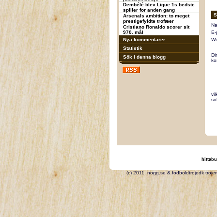
Dembélé blev Ligue 1s bedste
spiller for anden gang
S
Arsenals ambition: to meget
prestigefyldte trofæer
Na
Cristiano Ronaldo scorer sit
970. mål
E-
Nya kommentarer
We
Statistik
Di
Sök i denna blogg
ko
vi
so
hittabu
(c) 2011, nogg.se & fodbo