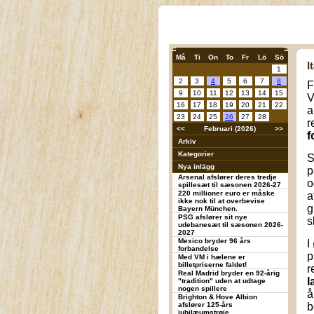
Må
Ti
On
To
Fr
Lö
Sö
I
1
2
3
4
5
6
7
8
F
9
10
11
12
13
14
15
V
16
17
18
19
20
21
22
a
23
24
25
26
27
28
r
<<
Februari (2026)
>>
f
Arkiv
Kategorier
S
Nya inlägg
p
Arsenal afslører deres tredje
o
spillesæt til sæsonen 2026-27
220 millioner euro er måske
a
ikke nok til at overbevise
g
Bayern München.
PSG afslører sit nye
s
udebanesæt til sæsonen 2026-
2027
Mexico bryder 96 års
I
forbandelse
p
Med VM i hælene er
billetpriserne faldet!
r
Real Madrid bryder en 92-årig
l
"tradition" uden at udtage
nogen spillere
å
Brighton & Hove Albion
afslører 125-års
b
jubilæumstrøje