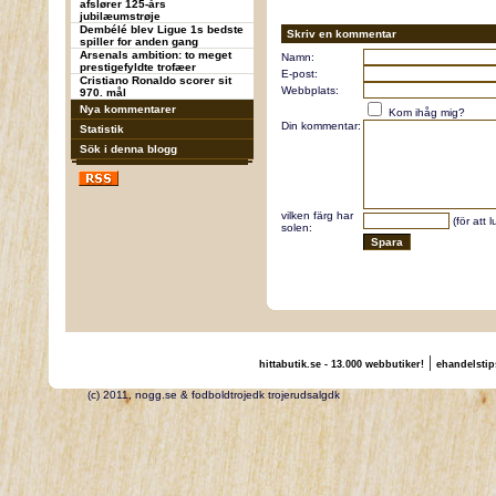
afslører 125-års
jubilæumstrøje
Dembélé blev Ligue 1s bedste
Skriv en kommentar
spiller for anden gang
Arsenals ambition: to meget
Namn:
prestigefyldte trofæer
E-post:
Cristiano Ronaldo scorer sit
Webbplats:
970. mål
Nya kommentarer
Kom ihåg mig?
Din kommentar:
Statistik
Sök i denna blogg
vilken färg har
(för att 
solen:
|
hittabutik.se - 13.000 webbutiker!
ehandelstip
(c) 2011, nogg.se & fodboldtrojedk trojerudsalgdk