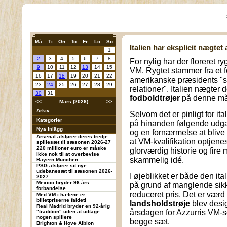
Må
Ti
On
To
Fr
Lö
Sö
Italien har eksplicit nægtet 
1
2
3
4
5
6
7
8
For nylig har der floreret ryg
9
10
11
12
13
14
15
VM. Rygtet stammer fra et fo
16
17
18
19
20
21
22
amerikanske præsidents "s
23
24
25
26
27
28
29
relationer". Italien nægter 
30
31
fodboldtrøjer
på denne må
<<
Mars (2026)
>>
Arkiv
Selvom det er pinligt for ita
Kategorier
på hinanden følgende udgav
Nya inlägg
og en fornærmelse at blive "
Arsenal afslører deres tredje
at VM-kvalifikation optjene
spillesæt til sæsonen 2026-27
220 millioner euro er måske
glorværdig historie og fire
ikke nok til at overbevise
skammelig idé.
Bayern München.
PSG afslører sit nye
udebanesæt til sæsonen 2026-
I øjeblikket er både den i
2027
Mexico bryder 96 års
på grund af manglende sikke
forbandelse
reduceret pris. Det er vær
Med VM i hælene er
billetpriserne faldet!
landsholdstrøje
blev desig
Real Madrid bryder en 92-årig
årsdagen for Azzurris VM-se
"tradition" uden at udtage
nogen spillere
begge sæt.
Brighton & Hove Albion