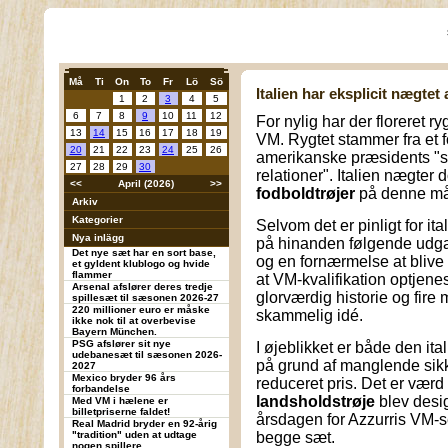
Må
Ti
On
To
Fr
Lö
Sö
Italien har eksplicit nægtet 
1
2
3
4
5
6
7
8
9
10
11
12
For nylig har der floreret ryg
13
14
15
16
17
18
19
VM. Rygtet stammer fra et fo
20
21
22
23
24
25
26
amerikanske præsidents "s
27
28
29
30
relationer". Italien nægter 
<<
April (2026)
>>
fodboldtrøjer
på denne må
Arkiv
Kategorier
Selvom det er pinligt for ita
Nya inlägg
på hinanden følgende udgav
Det nye sæt har en sort base,
og en fornærmelse at blive "
et gyldent klublogo og hvide
flammer
at VM-kvalifikation optjene
Arsenal afslører deres tredje
glorværdig historie og fire
spillesæt til sæsonen 2026-27
220 millioner euro er måske
skammelig idé.
ikke nok til at overbevise
Bayern München.
PSG afslører sit nye
I øjeblikket er både den i
udebanesæt til sæsonen 2026-
på grund af manglende sikke
2027
Mexico bryder 96 års
reduceret pris. Det er vær
forbandelse
landsholdstrøje
blev desig
Med VM i hælene er
billetpriserne faldet!
årsdagen for Azzurris VM-se
Real Madrid bryder en 92-årig
"tradition" uden at udtage
begge sæt.
nogen spillere