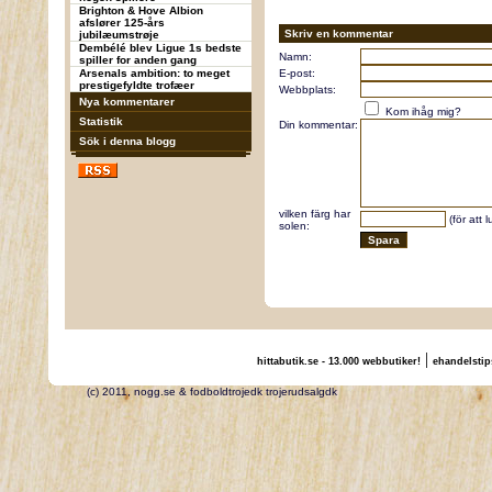
Brighton & Hove Albion
afslører 125-års
Skriv en kommentar
jubilæumstrøje
Dembélé blev Ligue 1s bedste
Namn:
spiller for anden gang
Arsenals ambition: to meget
E-post:
prestigefyldte trofæer
Webbplats:
Nya kommentarer
Kom ihåg mig?
Statistik
Din kommentar:
Sök i denna blogg
vilken färg har
(för att 
solen:
|
hittabutik.se - 13.000 webbutiker!
ehandelstip
(c) 2011, nogg.se & fodboldtrojedk trojerudsalgdk