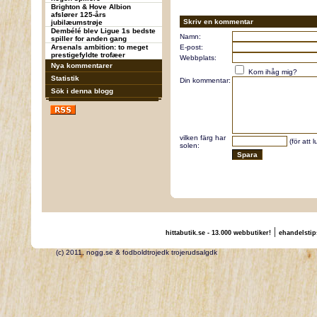
Brighton & Hove Albion
afslører 125-års
Skriv en kommentar
jubilæumstrøje
Dembélé blev Ligue 1s bedste
Namn:
spiller for anden gang
Arsenals ambition: to meget
E-post:
prestigefyldte trofæer
Webbplats:
Nya kommentarer
Kom ihåg mig?
Statistik
Din kommentar:
Sök i denna blogg
vilken färg har
(för att 
solen:
|
hittabutik.se - 13.000 webbutiker!
ehandelstip
(c) 2011, nogg.se & fodboldtrojedk trojerudsalgdk