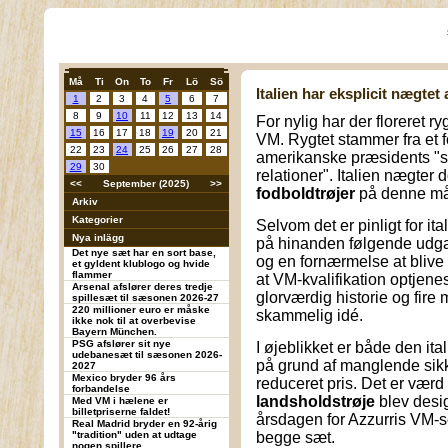
Må
Ti
On
To
Fr
Lö
Sö
Italien har eksplicit nægtet 
1
2
3
4
5
6
7
8
9
10
11
12
13
14
For nylig har der floreret ryg
15
16
17
18
19
20
21
VM. Rygtet stammer fra et fo
22
23
24
25
26
27
28
amerikanske præsidents "s
29
30
relationer". Italien nægter 
<<
September (2025)
>>
fodboldtrøjer
på denne må
Arkiv
Kategorier
Selvom det er pinligt for ita
Nya inlägg
på hinanden følgende udgav
Det nye sæt har en sort base,
og en fornærmelse at blive "
et gyldent klublogo og hvide
flammer
at VM-kvalifikation optjene
Arsenal afslører deres tredje
glorværdig historie og fire
spillesæt til sæsonen 2026-27
220 millioner euro er måske
skammelig idé.
ikke nok til at overbevise
Bayern München.
PSG afslører sit nye
I øjeblikket er både den i
udebanesæt til sæsonen 2026-
på grund af manglende sikke
2027
Mexico bryder 96 års
reduceret pris. Det er vær
forbandelse
landsholdstrøje
blev desig
Med VM i hælene er
billetpriserne faldet!
årsdagen for Azzurris VM-se
Real Madrid bryder en 92-årig
"tradition" uden at udtage
begge sæt.
nogen spillere