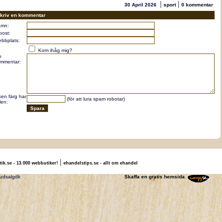
|
|
30 April 2026
sport
0 kommentar
kriv en kommentar
mn:
post:
bbplats:
Kom ihåg mig?
n
mmentar:
lken färg har
(för att lura spam robotar)
len:
|
tik.se - 13.000 webbutiker!
ehandelstips.se - allt om ehandel
ldtrojedk trojerudsalgdk
Skaffa en gratis hemsida