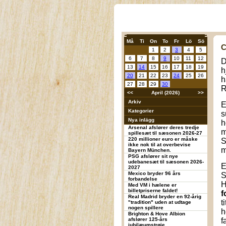
Må
Ti
On
To
Fr
Lö
Sö
C
1
2
3
4
5
6
7
8
9
10
11
12
D
13
14
15
16
17
18
19
h
20
21
22
23
24
25
26
h
27
28
29
30
R
<<
April (2026)
>>
Arkiv
E
Kategorier
s
Nya inlägg
h
Arsenal afslører deres tredje
m
spillesæt til sæsonen 2026-27
220 millioner euro er måske
S
ikke nok til at overbevise
m
Bayern München.
PSG afslører sit nye
udebanesæt til sæsonen 2026-
E
2027
Mexico bryder 96 års
S
forbandelse
H
Med VM i hælene er
billetpriserne faldet!
f
Real Madrid bryder en 92-årig
t
"tradition" uden at udtage
nogen spillere
h
Brighton & Hove Albion
afslører 125-års
f
jubilæumstrøje