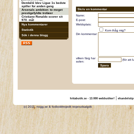
Dembélé blev Ligue 1s bedste
spiller for anden gang
Skriv en kommentar
Arsenals ambition: to meget
prestigefyldte trofæer
Namn:
Cristiano Ronaldo scorer sit
970. mål
E-post:
Nya kommentarer
Webbplats:
Statistik
Kom ihåg mig?
Din kommentar:
Sök i denna blogg
vilken färg har
(för att 
solen:
|
hittabutik.se - 13.000 webbutiker!
ehandelstip
(c) 2011, nogg.se & fodboldtrojedk trojerudsalgdk