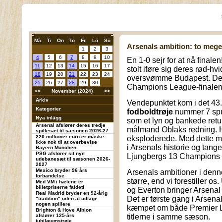
Må
Ti
On
To
Fr
Lö
Sö
Arsenals ambition: to meget
1
2
3
4
5
6
7
8
9
10
En 1-0 sejr for at nå final
11
12
13
14
15
16
17
stolt iføre sig deres rød-hv
18
19
20
21
22
23
24
oversvømme Budapest. Det
25
26
27
28
29
30
Champions League-finalen i 
<<
November (2024)
>>
Arkiv
Vendepunktet kom i det 43. 
Kategorier
fodboldtrøje
nummer 7 spu
Nya inlägg
som et lyn og bankede retur
Arsenal afslører deres tredje
målmand Oblaks redning. 
spillesæt til sæsonen 2026-27
220 millioner euro er måske
eksploderede. Med dette m
ikke nok til at overbevise
i Arsenals historie og tan
Bayern München.
PSG afslører sit nye
Ljungbergs 13 Champions
udebanesæt til sæsonen 2026-
2027
Mexico bryder 96 års
Arsenals ambitioner i de
forbandelse
større, end vi forestiller o
Med VM i hælene er
billetpriserne faldet!
og Everton bringer Arsenal 
Real Madrid bryder en 92-årig
Det er første gang i Arsenal
"tradition" uden at udtage
nogen spillere
kæmpet om både Premier 
Brighton & Hove Albion
afslører 125-års
titlerne i samme sæson.
jubilæumstrøje