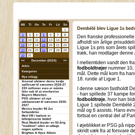
Må
Ti
On
To
Fr
Lö
Sö
Dembélé blev Ligue 1s beds
1
2
3
4
5
6
7
8
Den franske professionelle
9
10
11
12
13
14
15
afholdt sin årlige prisudd
16
17
18
19
20
21
22
Ligue 1s pris som årets spil
23
24
25
26
27
28
29
træk, han modtager denne 
30
31
<<
December (2024)
>>
I mellemtiden vandt den fr
Arkiv
fodboldtrøjer
nummer 10, o
Kategorier
mål. Dette mål kom fra han
Nya inlägg
18. runde af Ligue 1.
Arsenal afslører deres tredje
spillesæt til sæsonen 2026-27
I denne sæson fastholdt D
220 millioner euro er måske
ikke nok til at overbevise
- han spillede 37 kampe fo
Bayern München.
PSG afslører sit nye
fodboldtrøje
, hvor han bid
udebanesæt til sæsonen 2026-
Ligue 1 spillede Dembélé 
2027
Mexico bryder 96 års
mål og 6 assists. Hans evne
forbandelse
fortsat en central del af Pa
Med VM i hælene er
billetpriserne faldet!
Real Madrid bryder en 92-årig
I øjeblikket er PSG på nippet
"tradition" uden at udtage
nogen spillere
skridt væk fra at forsvare 
Brighton & Hove Albion