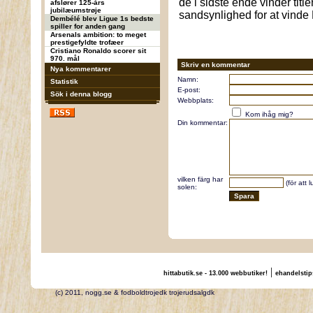
de i sidste ende vinder tit
afslører 125-års
jubilæumstrøje
sandsynlighed for at vinde B
Dembélé blev Ligue 1s bedste
spiller for anden gang
Arsenals ambition: to meget
prestigefyldte trofæer
Cristiano Ronaldo scorer sit
970. mål
Skriv en kommentar
Nya kommentarer
Namn:
Statistik
E-post:
Sök i denna blogg
Webbplats:
Kom ihåg mig?
Din kommentar:
vilken färg har
(för att 
solen:
|
hittabutik.se - 13.000 webbutiker!
ehandelstip
(c) 2011, nogg.se & fodboldtrojedk trojerudsalgdk