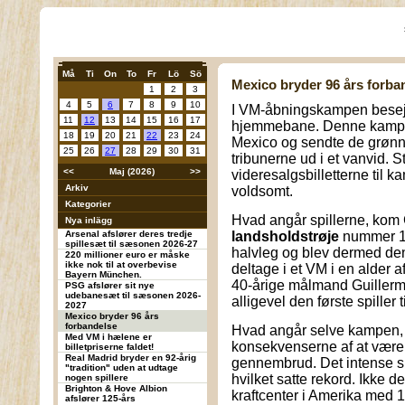
Må
Ti
On
To
Fr
Lö
Sö
Mexico bryder 96 års forba
1
2
3
4
5
6
7
8
9
10
I VM-åbningskampen besej
11
12
13
14
15
16
17
hjemmebane. Denne kamp sa
18
19
20
21
22
23
24
Mexico og sendte de grøn
25
26
27
28
29
30
31
tribunerne ud i et vanvid. 
<<
Maj (2026)
>>
videresalgsbilletterne til
Arkiv
voldsomt.
Kategorier
Hvad angår spillerne, kom G
Nya inlägg
Arsenal afslører deres tredje
landsholdstrøje
nummer 19
spillesæt til sæsonen 2026-27
halvleg og blev dermed den 
220 millioner euro er måske
ikke nok til at overbevise
deltage i et VM i en alder 
Bayern München.
40-årige målmand Guillerm
PSG afslører sit nye
udebanesæt til sæsonen 2026-
alligevel den første spiller 
2027
Mexico bryder 96 års
forbandelse
Hvad angår selve kampen, 
Med VM i hælene er
konsekvenserne af at være de 
billetpriserne faldet!
Real Madrid bryder en 92-årig
gennembrud. Det intense spi
"tradition" uden at udtage
hvilket satte rekord. Ikke
nogen spillere
Brighton & Hove Albion
kraftcenter i Amerika med 1
afslører 125-års