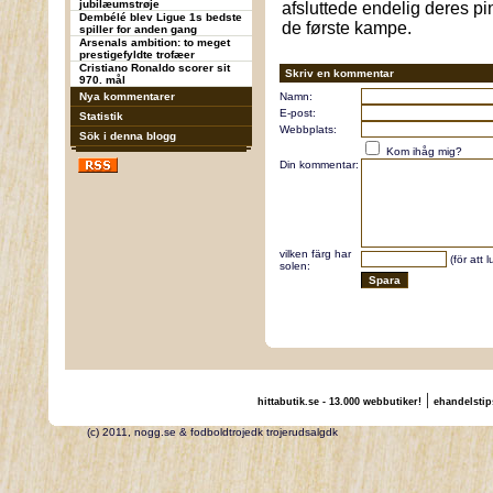
jubilæumstrøje
afsluttede endelig deres pin
Dembélé blev Ligue 1s bedste
de første kampe.
spiller for anden gang
Arsenals ambition: to meget
prestigefyldte trofæer
Cristiano Ronaldo scorer sit
Skriv en kommentar
970. mål
Nya kommentarer
Namn:
E-post:
Statistik
Webbplats:
Sök i denna blogg
Kom ihåg mig?
Din kommentar:
vilken färg har
(för att 
solen:
|
hittabutik.se - 13.000 webbutiker!
ehandelstip
(c) 2011, nogg.se & fodboldtrojedk trojerudsalgdk