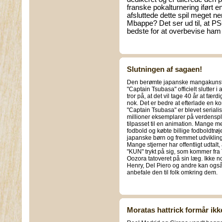
franske pokalturnering iført e
afsluttede dette spil meget n
Mbappe? Det ser ud til, at PSG
bedste for at overbevise ham 
Slutningen af sagaen!
Den berømte japanske mangakunstn
"Captain Tsubasa" officielt slutter i
tror på, at det vil tage 40 år at fær
nok. Det er bedre at efterlade en kom
"Captain Tsubasa" er blevet seriali
millioner eksemplarer på verdensp
tilpasset til en animation. Mange men
fodbold og købte billige fodboldtrø
japanske børn og fremmet udvikling
Mange stjerner har offentligt udtalt,
"KUN" trykt på sig, som kommer fr
Oozora tatoveret på sin læg. Ikke n
Henry, Del Piero og andre kan ogs
anbefale den til folk omkring dem.
Moratas hattrick formår ikk