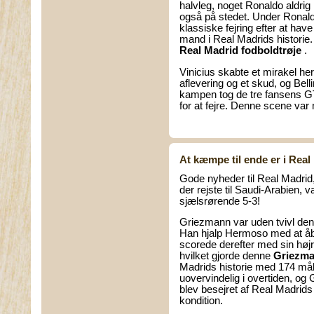
halvleg, noget Ronaldo aldrig 
også på stedet. Under Ronald
klassiske fejring efter at have
mand i Real Madrids historie.
Real Madrid fodboldtrøje
.
Vinicius skabte et mirakel he
aflevering og et skud, og Bel
kampen tog de tre fansens 
for at fejre. Denne scene var
At kæmpe til ende er i Rea
Gode nyheder til Real Madrid, 
der rejste til Saudi-Arabien, v
sjælsrørende 5-3!
Griezmann var uden tvivl den
Han hjalp Hermoso med at åbn
scorede derefter med sin højre
hvilket gjorde denne
Griezma
Madrids historie med 174 mål.
uovervindelig i overtiden, o
blev besejret af Real Madrid
kondition.