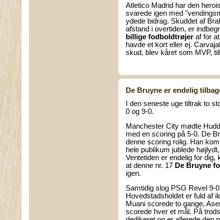
Atletico Madrid har den hero
svarede igen med "vendingsme
ydede bidrag. Skuddet af Bra
afstand i overtiden, er indbegr
billige fodboldtrøjer
af for a
havde et kort eller ej. Carvaj
skud, blev kåret som MVP, til
De Bruyne er endelig tilbag
I den seneste uge tiltrak to
0 og 9-0.
Manchester City mødte Hudd
med en scoring på 5-0. De B
denne scoring rolig. Han kom 
hele publikum jublede højlydt,
Ventetiden er endelig for dig,
at denne nr. 17
De Bruyne fo
igen.
Samtidig slog PSG Revel 9-0, h
Hovedstadsholdet er fuld af il
Muani scorede to gange, As
scorede hver et mål. På trods
dedikeret og er allerede den p