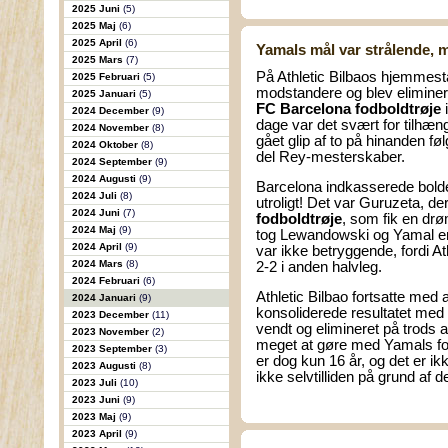
2025 Juni
(5)
2025 Maj
(6)
2025 April
(6)
Yamals mål var strålende, 
2025 Mars
(7)
På Athletic Bilbaos hjemmesta
2025 Februari
(5)
modstandere og blev elimineret
2025 Januari
(5)
FC Barcelona fodboldtrøje
i
2024 December
(9)
dage var det svært for tilhæn
2024 November
(8)
gået glip af to på hinanden 
2024 Oktober
(8)
del Rey-mesterskaber.
2024 September
(9)
2024 Augusti
(9)
Barcelona indkasserede bolden
2024 Juli
(8)
utroligt! Det var Guruzeta, de
2024 Juni
(7)
fodboldtrøje
, som fik en dr
2024 Maj
(9)
tog Lewandowski og Yamal en
2024 April
(9)
var ikke betryggende, fordi Athl
2024 Mars
(8)
2-2 i anden halvleg.
2024 Februari
(6)
Athletic Bilbao fortsatte med 
2024 Januari
(9)
konsoliderede resultatet med
2023 December
(11)
vendt og elimineret på trods a
2023 November
(2)
meget at gøre med Yamals fo
2023 September
(3)
er dog kun 16 år, og det er ikk
2023 Augusti
(8)
ikke selvtilliden på grund af de
2023 Juli
(10)
2023 Juni
(9)
2023 Maj
(9)
2023 April
(9)