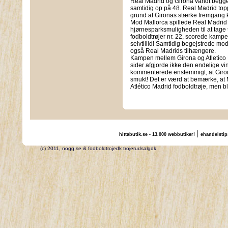
Real Madrid og Girona vandt begge i
samtidig op på 48. Real Madrid top
grund af Gironas stærke fremgang k
Mod Mallorca spillede Real Madrid i
hjørnesparksmuligheden til at tage tr
fodboldtrøjer nr. 22, scorede kam
selvtillid! Samtidig begejstrede mo
også Real Madrids tilhængere.
Kampen mellem Girona og Atletico
sider afgjorde ikke den endelige vind
kommenterede enstemmigt, at Giron
smukt! Det er værd at bemærke, at Mo
Atlético Madrid fodboldtrøje, men bl
|
hittabutik.se - 13.000 webbutiker!
ehandelstip
(c) 2011, nogg.se & fodboldtrojedk trojerudsalgdk