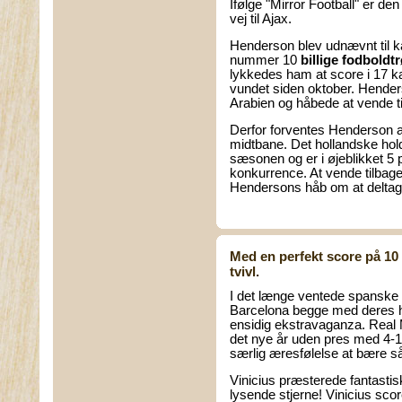
Ifølge "Mirror Football" er den
vej til Ajax.
Henderson blev udnævnt til kapt
nummer 10
billige fodboldtr
lykkedes ham at score i 17 k
vundet siden oktober. Henderso
Arabien og håbede at vende ti
Derfor forventes Henderson at 
midtbane. Det hollandske hold
sæsonen og er i øjeblikket 5
konkurrence. At vende tilbage 
Hendersons håb om at deltag
Med en perfekt score på 10 
tvivl.
I det længe ventede spanske 
Barcelona begge med deres h
ensidig ekstravaganza. Real 
det nye år uden pres med 4-1. 
særlig æresfølelse at bære 
Vinicius præsterede fantastisk
lysende stjerne! Vinicius scor