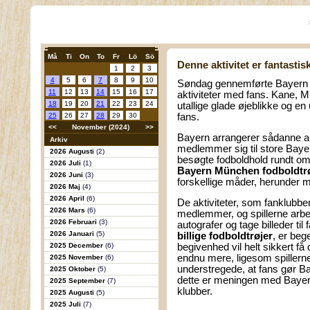
Må
Ti
On
To
Fr
Lö
Sö
Denne aktivitet er fantastis
1
2
3
4
5
6
7
8
9
10
Søndag gennemførte Bayern Mü
11
12
13
14
15
16
17
aktiviteter med fans. Kane, M
18
19
20
21
22
23
24
utallige glade øjeblikke og en
25
26
27
28
29
30
fans.
<<
November (2024)
>>
Bayern arrangerer sådanne akt
Arkiv
medlemmer sig til store Baye
2026 Augusti
(2)
besøgte fodboldhold rundt om 
2026 Juli
(1)
Bayern München fodboldtr
2026 Juni
(3)
forskellige måder, herunder 
2026 Maj
(4)
2026 April
(6)
De aktiviteter, som fanklubbe
2026 Mars
(6)
medlemmer, og spillerne arbejd
2026 Februari
(3)
autografer og tage billeder t
2026 Januari
(5)
billige fodboldtrøjer
, er beg
2025 December
(6)
begivenhed vil helt sikkert få
endnu mere, ligesom spillern
2025 November
(6)
understregede, at fans gør B
2025 Oktober
(5)
dette er meningen med Bayern
2025 September
(7)
klubber.
2025 Augusti
(5)
2025 Juli
(7)