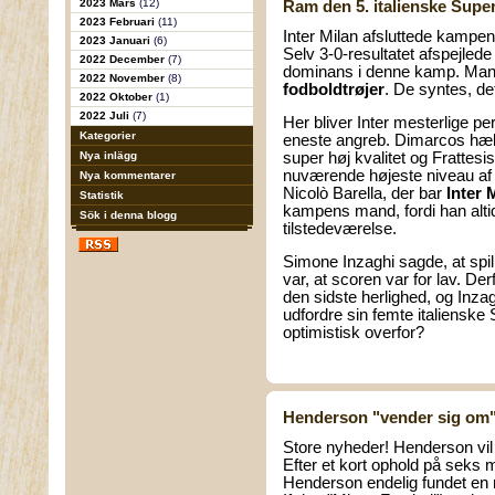
2023 Mars
(12)
Ram den 5. italienske Supe
2023 Februari
(11)
Inter Milan afsluttede kampen
2023 Januari
(6)
Selv 3-0-resultatet afspejlede
2022 December
(7)
dominans i denne kamp. Mang
2022 November
(8)
fodboldtrøjer
. De syntes, d
2022 Oktober
(1)
2022 Juli
(7)
Her bliver Inter mesterlige pe
Kategorier
eneste angreb. Dimarcos hæla
Nya inlägg
super høj kvalitet og Frattesi
nuværende højeste niveau af 
Nya kommentarer
Nicolò Barella, der bar
Inter 
Statistik
kampens mand, fordi han alti
Sök i denna blogg
tilstedeværelse.
Simone Inzaghi sagde, at spill
var, at scoren var for lav. De
den sidste herlighed, og Inzag
udfordre sin femte italiensk
optimistisk overfor?
Henderson "vender sig om
Store nyheder! Henderson vi
Efter et kort ophold på seks
Henderson endelig fundet en m