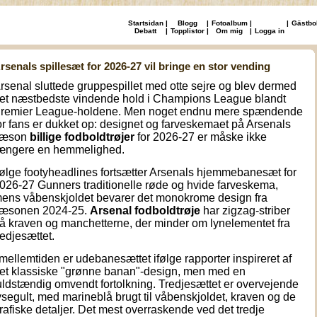
Startsidan
|
Blogg
|
Fotoalbum
|
|
Gästbo
Debatt
|
Topplistor
|
Om mig
|
Logga in
rsenals spillesæt for 2026-27 vil bringe en stor vending
rsenal sluttede gruppespillet med otte sejre og blev dermed
et næstbedste vindende hold i Champions League blandt
remier League-holdene. Men noget endnu mere spændende
or fans er dukket op: designet og farveskemaet på Arsenals
æson
billige fodboldtrøjer
for 2026-27 er måske ikke
ængere en hemmelighed.
følge footyheadlines fortsætter Arsenals hjemmebanesæt for
026-27 Gunners traditionelle røde og hvide farveskema,
ens våbenskjoldet bevarer det monokrome design fra
æsonen 2024-25.
Arsenal fodboldtrøje
har zigzag-striber
å kraven og manchetterne, der minder om lynelementet fra
redjesættet.
 mellemtiden er udebanesættet ifølge rapporter inspireret af
et klassiske "grønne banan"-design, men med en
uldstændig omvendt fortolkning. Tredjesættet er overvejende
ysegult, med marineblå brugt til våbenskjoldet, kraven og de
rafiske detaljer. Det mest overraskende ved det tredje