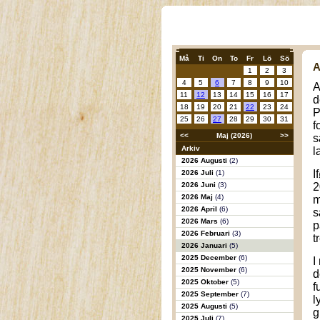
Må
Ti
On
To
Fr
Lö
Sö
A
1
2
3
4
5
6
7
8
9
10
A
11
12
13
14
15
16
17
d
18
19
20
21
22
23
24
P
25
26
27
28
29
30
31
f
<<
Maj (2026)
>>
s
Arkiv
l
2026 Augusti
(2)
I
2026 Juli
(1)
2026 Juni
(3)
2
2026 Maj
(4)
m
2026 April
(6)
s
2026 Mars
(6)
p
2026 Februari
(3)
t
2026 Januari
(5)
2025 December
(6)
I
2025 November
(6)
d
2025 Oktober
(5)
f
2025 September
(7)
l
2025 Augusti
(5)
g
2025 Juli
(7)