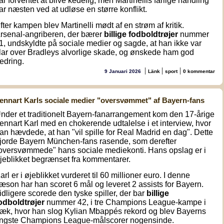
ar forventet at blive kedelig, men Martinellis farlige handling
ar næsten ved at udløse en større konflikt.
fter kampen blev Martinelli mødt af en strøm af kritik.
rsenal-angriberen, der bærer
billige fodboldtrøjer
nummer
1, undskyldte på sociale medier og sagde, at han ikke var
lar over Bradleys alvorlige skade, og ønskede ham god
edring.
|
|
|
9 Januari 2026
Länk
sport
0 kommentar
ennart Karls sociale medier "oversvømmet" af Bayern-fans
nder et traditionelt Bayern-fanarrangement kom den 17-årige
ennart Karl med en chokerende udtalelse i et interview, hvor
an hævdede, at han "vil spille for Real Madrid en dag". Dette
jorde Bayern München-fans rasende, som derefter
oversvømmede" hans sociale mediekonti. Hans opslag er i
jeblikket begrænset fra kommentarer.
arl er i øjeblikket vurderet til 60 millioner euro. I denne
æson har han scoret 6 mål og leveret 2 assists for Bayern.
idligere scorede den tyske spiller, der bar
billige
odboldtrøjer
nummer 42, i tre Champions League-kampe i
ræk, hvor han slog Kylian Mbappés rekord og blev Bayerns
ngste Champions League-målscorer nogensinde.