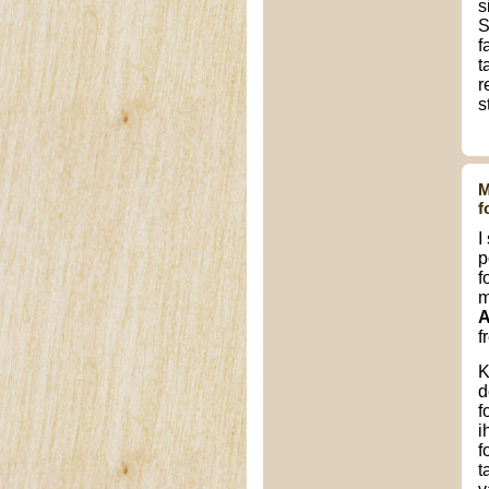
s
S
f
t
r
s
M
f
I
p
f
m
A
f
K
d
f
i
f
t