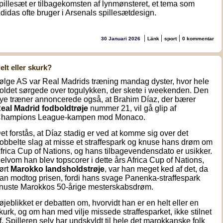
pillesæt er tilbagekomsten af lynmønsteret, et tema som
didas ofte bruger i Arsenals spillesætdesign.
|
|
|
30 Januari 2026
Länk
sport
0 kommentar
elt eller skurk?
følge AS var Real Madrids træning mandag dyster, hvor hele
oldet sørgede over togulykken, der skete i weekenden. Den
ye træner annoncerede også, at Brahim Díaz, der bærer
eal Madrid fodboldtrøje
nummer
21
, vil gå glip af
hampions League-kampen mod Monaco.
et forstås, at Díaz stadig er ved at komme sig over det
obbelte slag at misse et straffespark og knuse hans drøm om
frica Cup of Nations, og hans tilbagevendensdato er usikker.
elvom han blev topscorer i dette års Africa Cup of Nations,
ført
Marokko landsholdstrøje
, var han meget ked af det, da
an modtog prisen, fordi hans svage Panenka-straffespark
nuste Marokkos 50-årige mesterskabsdrøm.
 øjeblikket er debatten om, hvorvidt han er en helt eller en
kurk, og om han med vilje missede straffesparket, ikke stilnet
f. Spilleren selv har undskyldt til hele det marokkanske folk