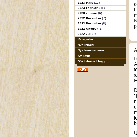
2023 Mars
(12)
o
2023 Februari
(11)
h
2023 Januari
(6)
m
2022 December
(7)
N
2022 November
(8)
p
2022 Oktober
(1)
2022 Juli
(7)
Kategorier
Nya inlägg
A
Nya kommentarer
Statistik
I
Sök i denna blogg
A
f
a
F
D
"
n
u
m
l
b
U