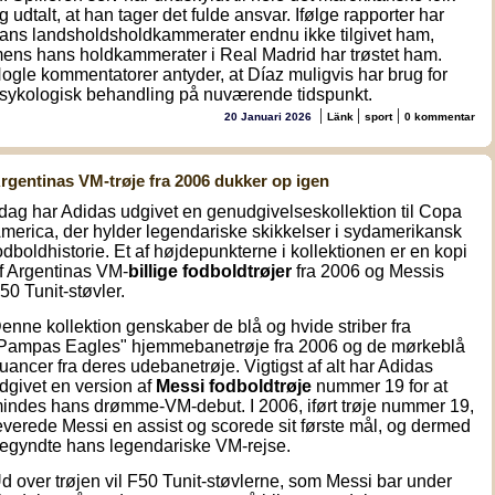
g udtalt, at han tager det fulde ansvar. Ifølge rapporter har
ans landsholdsholdkammerater endnu ikke tilgivet ham,
ens hans holdkammerater i Real Madrid har trøstet ham.
ogle kommentatorer antyder, at Díaz muligvis har brug for
sykologisk behandling på nuværende tidspunkt.
|
|
|
20 Januari 2026
Länk
sport
0 kommentar
rgentinas VM-trøje fra 2006 dukker op igen
 dag har Adidas udgivet en genudgivelseskollektion til Copa
merica, der hylder legendariske skikkelser i sydamerikansk
odboldhistorie. Et af højdepunkterne i kollektionen er en kopi
f Argentinas VM-
billige fodboldtrøjer
fra 2006 og Messis
50 Tunit-støvler.
enne kollektion genskaber de blå og hvide striber fra
Pampas Eagles" hjemmebanetrøje fra 2006 og de mørkeblå
uancer fra deres udebanetrøje. Vigtigst af alt har Adidas
dgivet en version af
Messi fodboldtrøje
nummer 19 for at
indes hans drømme-VM-debut. I 2006, iført trøje nummer 19,
everede Messi en assist og scorede sit første mål, og dermed
egyndte hans legendariske VM-rejse.
d over trøjen vil F50 Tunit-støvlerne, som Messi bar under