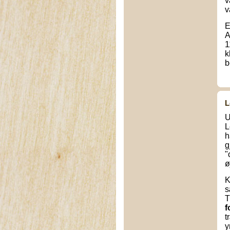
v
v
E
A
1
k
b
L
U
L
h
g
"
ø
K
s
T
f
t
y