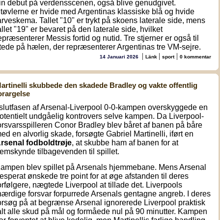
in debut på verdensscenen, også blive genudgivet.
tøvlerne er hvide med Argentinas klassiske blå og hvide
arveskema. Tallet "10" er trykt på skoens laterale side, mens
allet "19" er bevaret på den laterale side, hvilket
epræsenterer Messis fortid og nutid. Tre stjerner er også til
tede på hælen, der repræsenterer Argentinas tre VM-sejre.
|
|
|
14 Januari 2026
Länk
sport
0 kommentar
artinelli skubbede den skadede Bradley og vakte offentlig
orargelse
 slutfasen af Arsenal-Liverpool 0-0-kampen overskyggede en
otentielt undgåelig kontrovers selve kampen. Da Liverpool-
orsvarsspilleren Conor Bradley blev båret af banen på båre
ed en alvorlig skade, forsøgte Gabriel Martinelli, iført en
rsenal fodboldtrøje
, at skubbe ham af banen for at
remskynde tilbagevenden til spillet.
ampen blev spillet på Arsenals hjemmebane. Mens Arsenal
esperat ønskede tre point for at øge afstanden til deres
orfølgere, nægtede Liverpool at tillade det. Liverpools
hærdige forsvar forpurrede Arsenals gentagne angreb. I deres
orsøg på at begrænse Arsenal ignorerede Liverpool praktisk
alt alle skud på mål og formåede nul på 90 minutter. Kampen