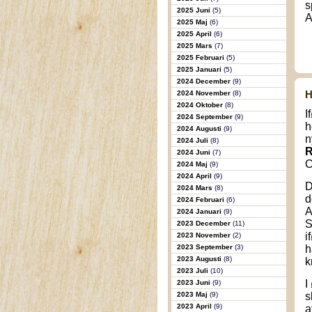
s
2025 Juni
(5)
A
2025 Maj
(6)
2025 April
(6)
2025 Mars
(7)
2025 Februari
(5)
2025 Januari
(5)
2024 December
(9)
H
2024 November
(8)
2024 Oktober
(8)
I
2024 September
(9)
h
2024 Augusti
(9)
n
2024 Juli
(8)
R
2024 Juni
(7)
C
2024 Maj
(9)
2024 April
(9)
D
2024 Mars
(8)
d
2024 Februari
(6)
A
2024 Januari
(9)
S
2023 December
(11)
i
2023 November
(2)
2023 September
(3)
h
2023 Augusti
(8)
k
2023 Juli
(10)
I
2023 Juni
(9)
2023 Maj
(9)
s
2023 April
(9)
a