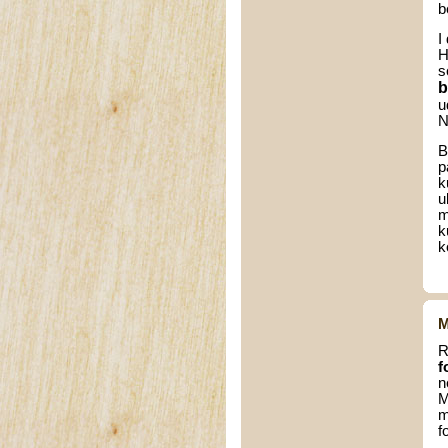
b
I
H
s
b
u
N
B
p
k
u
m
k
k
M
R
f
n
M
m
f