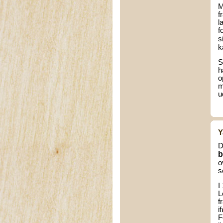
M
f
l
f
s
k
S
h
o
m
u
Y
D
b
o
s
I
L
f
i
F