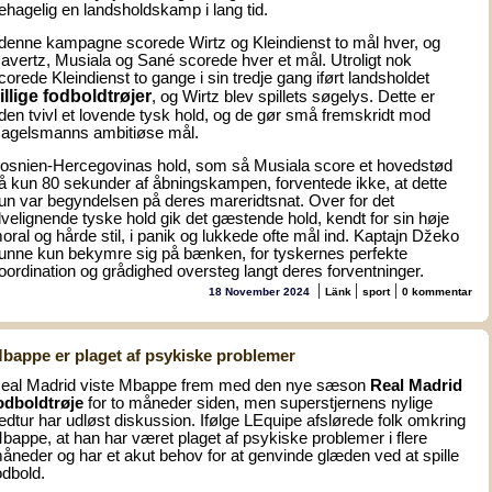
ehagelig en landsholdskamp i lang tid.
 denne kampagne scorede Wirtz og Kleindienst to mål hver, og
avertz, Musiala og Sané scorede hver et mål. Utroligt nok
corede Kleindienst to gange i sin tredje gang iført landsholdet
illige fodboldtrøjer
, og Wirtz blev spillets søgelys. Dette er
den tvivl et lovende tysk hold, og de gør små fremskridt mod
agelsmanns ambitiøse mål.
osnien-Hercegovinas hold, som så Musiala score et hovedstød
å kun 80 sekunder af åbningskampen, forventede ikke, at dette
un var begyndelsen på deres mareridtsnat. Over for det
lvelignende tyske hold gik det gæstende hold, kendt for sin høje
oral og hårde stil, i panik og lukkede ofte mål ind. Kaptajn Džeko
unne kun bekymre sig på bænken, for tyskernes perfekte
oordination og grådighed oversteg langt deres forventninger.
|
|
|
18 November 2024
Länk
sport
0 kommentar
bappe er plaget af psykiske problemer
eal Madrid viste Mbappe frem med den nye sæson
Real Madrid
odboldtrøje
for to måneder siden, men superstjernens nylige
edtur har udløst diskussion. Ifølge LEquipe afslørede folk omkring
bappe, at han har været plaget af psykiske problemer i flere
åneder og har et akut behov for at genvinde glæden ved at spille
odbold.