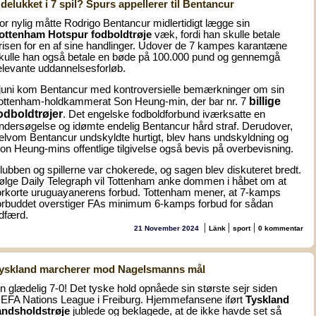
delukket i 7 spil? Spurs appellerer til Bentancur
or nylig måtte Rodrigo Bentancur midlertidigt lægge sin
ottenham Hotspur fodboldtrøje
væk, fordi han skulle betale
risen for en af sine handlinger. Udover de 7 kampes karantæne
kulle han også betale en bøde på 100.000 pund og gennemgå
elevante uddannelsesforløb.
 juni kom Bentancur med kontroversielle bemærkninger om sin
billige
ottenham-holdkammerat Son Heung-min, der bar nr. 7
odboldtrøjer
. Det engelske fodboldforbund iværksatte en
ndersøgelse og idømte endelig Bentancur hård straf. Derudover,
elvom Bentancur undskyldte hurtigt, blev hans undskyldning og
on Heung-mins offentlige tilgivelse også bevis på overbevisning.
lubben og spillerne var chokerede, og sagen blev diskuteret bredt.
følge Daily Telegraph vil Tottenham anke dommen i håbet om at
orkorte uruguayanerens forbud. Tottenham mener, at 7-kamps
orbuddet overstiger FAs minimum 6-kamps forbud for sådan
dfærd.
|
|
|
21 November 2024
Länk
sport
0 kommentar
yskland marcherer mod Nagelsmanns mål
n glædelig 7-0! Det tyske hold opnåede sin største sejr siden
EFA Nations League i Freiburg. Hjemmefansene iført
Tyskland
andsholdstrøje
jublede og beklagede, at de ikke havde set så