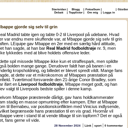
Startsidan
|
Blogg
|
Fotoalbum
|
|
Gästbo
Debatt
|
Topplistor
|
Om mig
|
Logga in
bappe gjorde sig selv til grin
eal Madrid tabte igen og tabte 0-2 til Liverpool på udebane. Hvad
er var endnu mere skuffende var, at Mbappe gjorde sig selv til grin
 aften. LEquipe gav Mbappe en 2er med en særlig hård attitude,
det han sagde, at han bar
Real Madrid fodboldtrøje
nr. 9, men
kke lykkedes med at blive holdets offensive leder.
 dette spil missede Mbappe ikke kun et straffespark, men spildte
gså bolden mange gange. Derudover faldt han på banen i en
nderlig kropsholdning, og billedet er blevet spredt vildt. Mange fans
agde, at dette var et mikrokosmos af Mbappes præstation på
nfield. Tværtimod forsvarede den 21-årige Conor Bradley, som
ar iført en
Liverpool fodboldtrøje
, Mbappe meget godt, og han
lev valgt til Liverpools bedste spiller i denne kamp.
elvom Mbappe præsterede dårligt, gav hans holdkammerater
am stadig en masse opmuntring efter kampen. Efter at Mbappe
om til Bernabeu, var positionskonflikten med Vinicius indlysende,
vilket begrænsede hans præstation til en vis grad. Hvornår vil
bappe være i stand til at vende tilbage til sin topform? Det er også
et, fans gerne vil vide.
|
|
|
28 November 2024
Länk
sport
0 kommentar