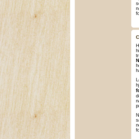
s
n
f
C
H
h
t
N
h
h
L
h
f
d
n
p
N
s
n
f