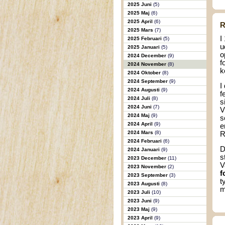
2025 Juni
(5)
2025 Maj
(6)
2025 April
(6)
R
2025 Mars
(7)
I
2025 Februari
(5)
u
2025 Januari
(5)
o
2024 December
(9)
f
2024 November
(8)
k
2024 Oktober
(8)
2024 September
(9)
I
2024 Augusti
(9)
f
2024 Juli
(8)
s
2024 Juni
(7)
V
2024 Maj
(9)
s
2024 April
(9)
e
2024 Mars
(8)
R
2024 Februari
(6)
D
2024 Januari
(9)
s
2023 December
(11)
V
2023 November
(2)
f
2023 September
(3)
t
2023 Augusti
(8)
m
2023 Juli
(10)
2023 Juni
(9)
2023 Maj
(9)
2023 April
(9)