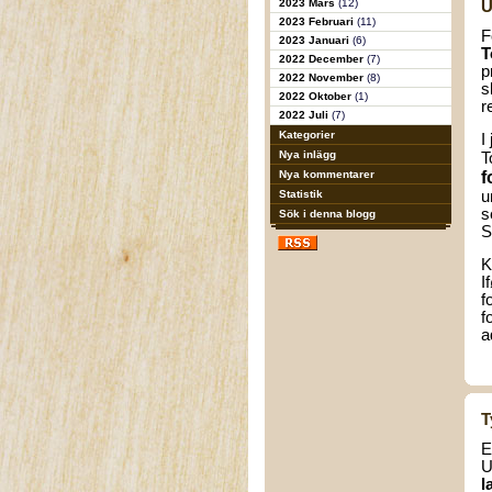
2023 Mars
(12)
U
2023 Februari
(11)
F
2023 Januari
(6)
T
2022 December
(7)
p
2022 November
(8)
s
2022 Oktober
(1)
r
2022 Juli
(7)
Kategorier
I
Nya inlägg
T
Nya kommentarer
f
Statistik
u
s
Sök i denna blogg
S
K
I
f
f
a
T
E
U
l