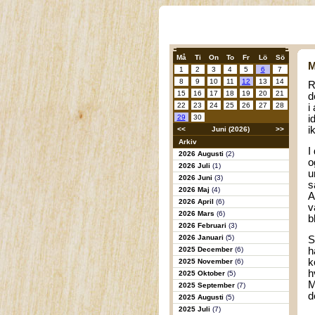
Må
Ti
On
To
Fr
Lö
Sö
M
1
2
3
4
5
6
7
8
9
10
11
12
13
14
R
15
16
17
18
19
20
21
d
22
23
24
25
26
27
28
i
29
30
i
i
<<
Juni (2026)
>>
Arkiv
I
2026 Augusti
(2)
o
2026 Juli
(1)
u
2026 Juni
(3)
s
2026 Maj
(4)
A
2026 April
(6)
v
2026 Mars
(6)
b
2026 Februari
(3)
2026 Januari
(5)
S
2025 December
(6)
h
k
2025 November
(6)
h
2025 Oktober
(5)
M
2025 September
(7)
d
2025 Augusti
(5)
2025 Juli
(7)