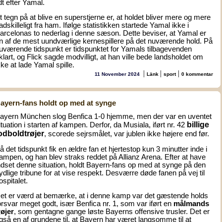
idt efter Yamal.
t tegn på at blive en superstjerne er, at holdet bliver mere og mere
adskilleligt fra ham. Ifølge statistikken startede Yamal ikke i
arcelonas to nederlag i denne sæson. Dette beviser, at Yamal er
n af de mest uundværlige kernespillere på det nuværende hold. På
uværende tidspunkt er tidspunktet for Yamals tilbagevenden
klart, og Flick sagde modvilligt, at han ville bede landsholdet om
kke at lade Yamal spille.
|
|
|
11 November 2024
Länk
sport
0 kommentar
ayern-fans holdt op med at synge
ayern München slog Benfica 1-0 hjemme, men der var en uventet
billige
ituation i starten af kampen. Derfor, da Musiala, iført nr. 42
odboldtrøjer
, scorede sejrsmålet, var jublen ikke højere end før.
å det tidspunkt fik en ældre fan et hjertestop kun 3 minutter inde i
ampen, og han blev straks reddet på Allianz Arena. Efter at have
ndset denne situation, holdt Bayern-fans op med at synge på den
ydlige tribune for at vise respekt. Desværre døde fanen på vej til
ospitalet.
et er værd at bemærke, at i denne kamp var det gæstende holds
orsvar meget godt, især Benfica nr. 1, som var iført en
målmands
røjer
, som gentagne gange løste Bayerns offensive trusler. Det er
gså en af grundene til, at Bayern har været langsomme til at