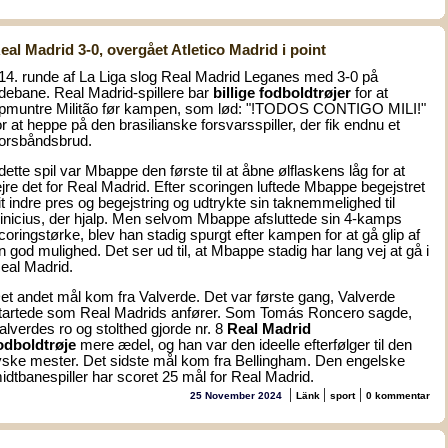
eal Madrid 3-0, overgået Atletico Madrid i point
 14. runde af La Liga slog Real Madrid Leganes med 3-0 på
debane. Real Madrid-spillere bar
billige fodboldtrøjer
for at
pmuntre Militão før kampen, som lød: "!TODOS CONTIGO MILI!"
or at heppe på den brasilianske forsvarsspiller, der fik endnu et
orsbåndsbrud.
 dette spil var Mbappe den første til at åbne ølflaskens låg for at
ejre det for Real Madrid. Efter scoringen luftede Mbappe begejstret
it indre pres og begejstring og udtrykte sin taknemmelighed til
inicius, der hjalp. Men selvom Mbappe afsluttede sin 4-kamps
coringstørke, blev han stadig spurgt efter kampen for at gå glip af
n god mulighed. Det ser ud til, at Mbappe stadig har lang vej at gå i
eal Madrid.
et andet mål kom fra Valverde. Det var første gang, Valverde
tartede som Real Madrids anfører. Som Tomás Roncero sagde,
alverdes ro og stolthed gjorde nr. 8
Real Madrid
odboldtrøje
mere ædel, og han var den ideelle efterfølger til den
yske mester. Det sidste mål kom fra Bellingham. Den engelske
idtbanespiller har scoret 25 mål for Real Madrid.
|
|
|
25 November 2024
Länk
sport
0 kommentar