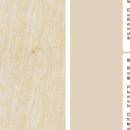
l
E
u
B
e
n
u
i
B
B
s
f
P
k
i
s
h
D
f
t
o