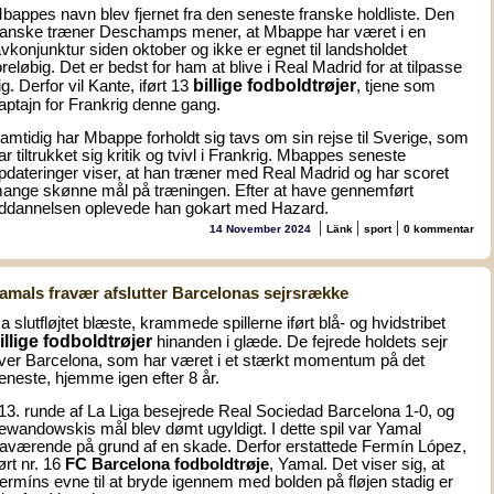
bappes navn blev fjernet fra den seneste franske holdliste. Den
ranske træner Deschamps mener, at Mbappe har været i en
avkonjunktur siden oktober og ikke er egnet til landsholdet
oreløbig. Det er bedst for ham at blive i Real Madrid for at tilpasse
billige fodboldtrøjer
ig. Derfor vil Kante, iført 13
, tjene som
aptajn for Frankrig denne gang.
amtidig har Mbappe forholdt sig tavs om sin rejse til Sverige, som
ar tiltrukket sig kritik og tvivl i Frankrig. Mbappes seneste
pdateringer viser, at han træner med Real Madrid og har scoret
ange skønne mål på træningen. Efter at have gennemført
ddannelsen oplevede han gokart med Hazard.
|
|
|
14 November 2024
Länk
sport
0 kommentar
amals fravær afslutter Barcelonas sejrsrække
a slutfløjtet blæste, krammede spillerne iført blå- og hvidstribet
illige fodboldtrøjer
hinanden i glæde. De fejrede holdets sejr
ver Barcelona, som har været i et stærkt momentum på det
eneste, hjemme igen efter 8 år.
 13. runde af La Liga besejrede Real Sociedad Barcelona 1-0, og
ewandowskis mål blev dømt ugyldigt. I dette spil var Yamal
raværende på grund af en skade. Derfor erstattede Fermín López,
ført nr. 16
FC Barcelona fodboldtrøje
, Yamal. Det viser sig, at
ermíns evne til at bryde igennem med bolden på fløjen stadig er