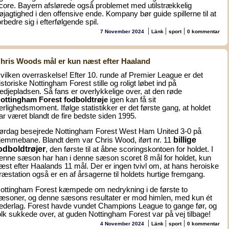
core. Bayern afslørede også problemet med utilstrækkelig
øjagtighed i den offensive ende. Kompany bør guide spillerne til at
orbedre sig i efterfølgende spil.
|
|
|
7 November 2024
Länk
sport
0 kommentar
hris Woods mål er kun næst efter Haaland
vilken overraskelse! Efter 10. runde af Premier League er det
istoriske Nottingham Forest stille og roligt løbet ind på
redjepladsen. Så fans er overlykkelige over, at den røde
ottingham Forest fodboldtrøje
igen kan få sit
erlighedsmoment. Ifølge statistikker er det første gang, at holdet
ar været blandt de fire bedste siden 1995.
ørdag besejrede Nottingham Forest West Ham United 3-0 på
billige
jemmebane. Blandt dem var Chris Wood, iført nr. 11
odboldtrøjer
, den første til at åbne scoringskontoen for holdet. I
enne sæson har han i denne sæson scoret 8 mål for holdet, kun
æst efter Haalands 11 mål. Der er ingen tvivl om, at hans heroiske
ræstation også er en af årsagerne til holdets hurtige fremgang.
ottingham Forest kæmpede om nedrykning i de første to
æsoner, og denne sæsons resultater er mod himlen, med kun ét
ederlag. Forest havde vundet Champions League to gange før, og
olk sukkede over, at guden Nottingham Forest var på vej tilbage!
|
|
|
4 November 2024
Länk
sport
0 kommentar