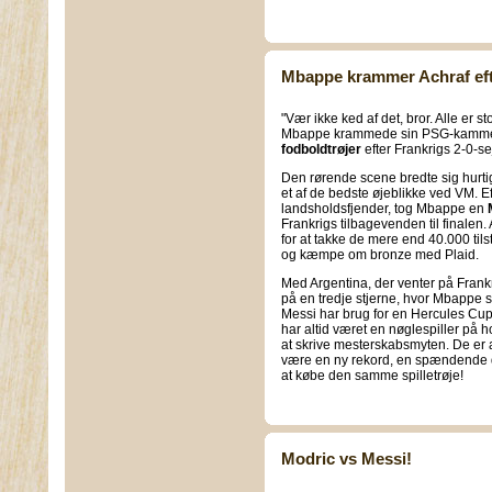
Mbappe krammer Achraf efte
"Vær ikke ked af det, bror. Alle er st
Mbappe krammede sin PSG-kammera
fodboldtrøjer
efter Frankrigs 2-0-s
Den rørende scene bredte sig hurtig
et af de bedste øjeblikke ved VM. Ef
landsholdsfjender, tog Mbappe en
Frankrigs tilbagevenden til finale
for at takke de mere end 40.000 ti
og kæmpe om bronze med Plaid.
Med Argentina, der venter på Frankr
på en tredje stjerne, hvor Mbappe
Messi har brug for en Hercules Cup 
har altid været en nøglespiller på ho
at skrive mesterskabsmyten. De er a
være en ny rekord, en spændende d
at købe den samme spilletrøje!
Modric vs Messi!