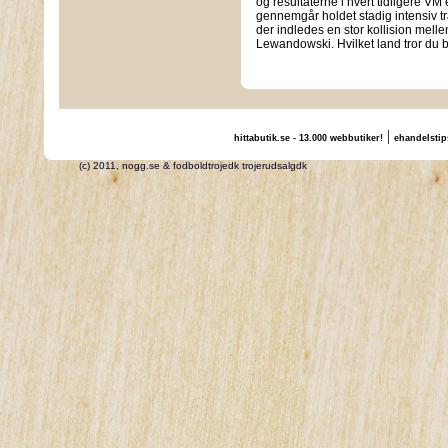
og resultaterne i hvert tidligere 
gennemgår holdet stadig intensiv tr
der indledes en stor kollision mel
Lewandowski. Hvilket land tror du 
|
hittabutik.se - 13.000 webbutiker!
ehandelstip
(c) 2011, nogg.se & fodboldtrojedk trojerudsalgdk