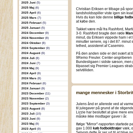
2025 Juni
(5)
2025 Maj
(6)
Christian Eriksen er tilbage på spo
2025 April
(6)
landsholdsspiller viste igen sin kv
Hvis du kan lide denne
billige fodb
2025 Mars
(7)
at købe den.
2025 Februari
(5)
2025 Januari
(5)
Takket være mål fra Rashford, Mart
2024 December
(9)
3-0. Rashford bragte den røde
Manc
minut, da Eriksen vippede ham i et h
2024 November
(8)
minutter senere, og i det 87. minut
2024 Oktober
(8)
lethed, assisteret af Casemiro.
2024 September
(9)
2024 Augusti
(9)
På den anden side er det svært at 
9Remo Freuler. Center-angriberen s
2024 Juli
(8)
Bundesligaen i sidste sæson, men 
2024 Juni
(7)
tilpasset sig Premier Leagues straba
2024 Maj
(9)
selvtilliden.
2024 April
(9)
2024 Mars
(8)
2024 Februari
(6)
2024 Januari
(9)
mange mennesker i Storbrita
2023 December
(11)
2023 November
(2)
2023 September
(3)
Julens ånd er allerede ved at var
til julegaver på grund af de stigen
2023 Augusti
(8)
Lizzie har besluttet at give mere e
2023 Juli
(10)
måske ikke modtager gaver i år.
2023 Juni
(9)
2023 Maj
(9)
Ifølge "Mirror"-rapporten startede p
gav 1.000
køb fodboldtrøjer
væk, og
2023 April
(9)
Selvom dette år ser ud til at blive s