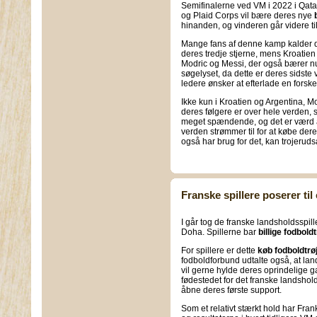
Semifinalerne ved VM i 2022 i Qatar
og Plaid Corps vil bære deres nye
hinanden, og vinderen går videre til
Mange fans af denne kamp kalder de
deres tredje stjerne, mens Kroatien 
Modric og Messi, der også bærer
søgelyset, da dette er deres sidst
ledere ønsker at efterlade en forske
Ikke kun i Kroatien og Argentina, M
deres følgere er over hele verden, 
meget spændende, og det er værd at 
verden strømmer til for at købe dere
også har brug for det, kan trojerudsa
Franske spillere poserer til 
I går tog de franske landsholdsspill
Doha. Spillerne bar
billige fodbold
For spillere er dette
køb fodboldtrø
fodboldforbund udtalte også, at lan
vil gerne hylde deres oprindelige g
fødestedet for det franske landshold, 
åbne deres første support.
Som et relativt stærkt hold har Fran