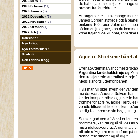
2023 Mars
(12)
de håber, at disse trøjer vil bringe 
2023 Februari
(11)
presset fra forældrene.
2023 Januari
(6)
Arrangementet tiltrak mange mennes
2022 December
(7)
James Corden støttede også plane
2022 November
(8)
omkring 100 trøjer. Julen er en meget
2022 Oktober
(1)
sådan en julegave, kan du komme til
2022 Juli
(7)
købe trøjer til de klubber, som dine
Kategorier
Nya inlägg
Nya kommentarer
Statistik
Aguero: Shortsene båret af
Sök i denna blogg
Efter at Argentina vandt mesterskabet
Argentina landsholdstrøje
og Mess
den trestjernede argentinske trøje!"
Messis shorts udenfor banen.
Hvis man vil sige, hvem der var den 
må det være Aguero. Selvom han har 
Under kampen råbte og jublede han
tromme for at fejre, holde Hercule
vendte tilbage til hotellet, kunne A
stadig ikke bremse sin begejstring. 
Som en god ven af Messi er lønnen 
roommate, kan du også få Messis off
misundelsesværdigt. Argentina gle
billede af Aguero med trofæet på d
denne ære tilhører også dig!"