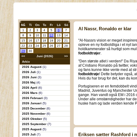
Må
Ti
On
To
Fr
Lö
Sö
Al Nassr, Ronaldo er klar
1
2
3
4
5
6
7
8
9
10
11
12
13
14
"Al-Nassrs vision er meget inspirer
15
16
17
18
19
20
21
opleve en ny fodboldliga i et nyt la
22
23
24
25
26
27
28
holdkammerater så hurtigt som mul
29
30
fodboldtrøjer
.
<<
Juni (2026)
>>
"Den største atlet i verden!" Da R
Arkiv
af Cristiano Ronaldo på twitter, vok
2026 Augusti
(1)
og fans kunne ikke vente med at str
2026 Juli
(1)
fodboldtrøje
! Dette betyder også, at
2026 Juni
(3)
Hvis du har brug for det, kan du ko
2026 Maj
(4)
Portugiseren er en femdobbelt vinder
2026 April
(6)
Madrid, Juventus og Manchester U
2026 Mars
(6)
gange. Han vandt også EM i 2016 o
2026 Februari
(3)
Under alle omstændigheder har denne
huske ham og lade verden kende P
2026 Januari
(5)
2025 December
(6)
2025 November
(6)
2025 Oktober
(5)
2025 September
(7)
2025 Augusti
(5)
Eriksen sætter Rashford i 
2025 Juli
(7)