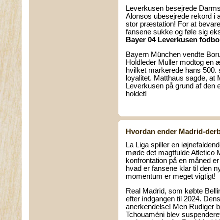
Leverkusen besejrede Darmsta
Alonsos ubesejrede rekord i al
stor præstation! For at bevar
fansene sukke og føle sig ek
Bayer 04 Leverkusen fodbol
Bayern München vendte Boru
Holdleder Muller modtog en
hvilket markerede hans 500. s
loyalitet. Matthaus sagde, at
Leverkusen på grund af den e
holdet!
Hvordan ender Madrid-der
La Liga spiller en iøjnefalden
møde det magtfulde Atletico
konfrontation på en måned er
hvad er fansene klar til den 
momentum er meget vigtigt!
Real Madrid, som købte Belli
efter indgangen til 2024. Dens
anerkendelse! Men Rudiger bl
Tchouaméni blev suspenderet p