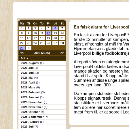
Må
Ti
On
To
Fr
Lö
Sö
En falsk alarm for Liverpool
1
2
3
4
5
6
7
8
9
10
11
12
13
14
En falsk alarm for Liverpool!
15
16
17
18
19
20
21
første 12 minutter af kampen, 
22
23
24
25
26
27
28
sidst, afhængigt af mål fra Va
29
30
Hjemmefansens glæde løb n
Liverpool
billige fodboldtrøj
<<
Juni (2026)
>>
Arkiv
At opnå sådan en uforglemmelig
2026 Augusti
(1)
Liverpool-holdets fælles inds
2026 Juli
(1)
mange skader, og næsten halv
2026 Juni
(3)
stand til at spille! Klopp mått
2026 Maj
(4)
Summen af disse unge spille
2026 April
(6)
overstiger langt 300.
2026 Mars
(6)
2026 Februari
(3)
Da kampen sluttede, skiftedes 
2026 Januari
(5)
Klopps signaturtræk. Denne s
2025 December
(6)
statistikker er Liverpools må
fem spillere har scoret mere 
2025 November
(6)
mest frem til, er at score i L
2025 Oktober
(5)
2025 September
(7)
2025 Augusti
(5)
2025 Juli
(7)