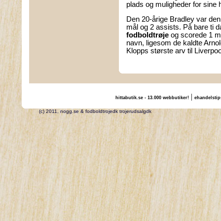
plads og muligheder for sine
Den 20-årige Bradley var den
mål og 2 assists. På bare ti 
fodboldtrøje
og scorede 1 må
navn, ligesom de kaldte Arno
Klopps største arv til Liverpoo
|
hittabutik.se - 13.000 webbutiker!
ehandelstip
(c) 2011, nogg.se & fodboldtrojedk trojerudsalgdk