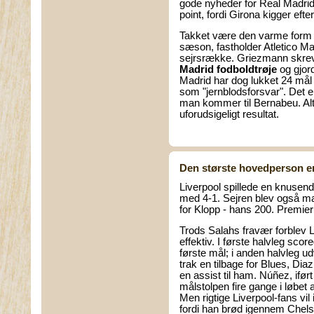
gode nyheder for Real Madrid
point, fordi Girona kigger efte
Takket være den varme form
sæson, fastholder Atletico Ma
sejrsrække. Griezmann skrev k
Madrid fodboldtrøje
og gjord
Madrid har dog lukket 24 mål 
som "jernblodsforsvar". Det er
man kommer til Bernabeu. Alt 
uforudsigeligt resultat.
Den største hovedperson e
Liverpool spillede en knusen
med 4-1. Sejren blev også ma
for Klopp - hans 200. Premier
Trods Salahs fravær forblev Li
effektiv. I første halvleg scor
første mål; i anden halvleg 
trak en tilbage for Blues, Di
en assist til ham. Núñez, iført
målstolpen fire gange i løbet
Men rigtige Liverpool-fans vil 
fordi han brød igennem Chel