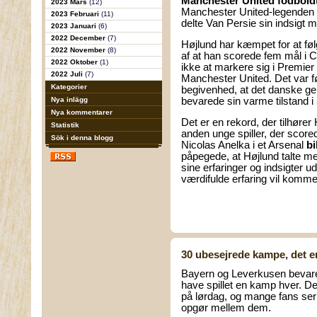
Manchester United fodbold
2023 Mars
(12)
Manchester United-legenden R
2023 Februari
(11)
delte Van Persie sin indsigt 
2023 Januari
(6)
2022 December
(7)
Højlund har kæmpet for at fø
2022 November
(8)
af at han scorede fem mål i
2022 Oktober
(1)
ikke at markere sig i Premier
2022 Juli
(7)
Manchester United. Det var fø
Kategorier
begivenhed, at det danske ge
Nya inlägg
bevarede sin varme tilstand 
Nya kommentarer
Det er en rekord, der tilhøre
Statistik
anden unge spiller, der score
Sök i denna blogg
Nicolas Anelka i et Arsenal
bi
påpegede, at Højlund talte m
sine erfaringer og indsigter 
værdifulde erfaring vil komme H
30 ubesejrede kampe, det er 
Bayern og Leverkusen bevarer 
have spillet en kamp hver. De
på lørdag, og mange fans ser
opgør mellem dem.