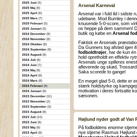
2025 Juni
(5)
Arsenal Karneval
2025 Maj
(6)
2025 April
(6)
Arsenal var i fuld ild i sidst
udebane. Mod Burnley i den
2025 Mars
(7)
knusende 5-0-score, som virk
2025 Februari
(5)
os heppe på dem sammen! Du 
2025 Januari
(5)
butik og købe en
Arsenal fod
2024 December
(9)
2024 November
(8)
Faktisk er Arsenals præstatio
2024 Oktober
(8)
Da Gunners tog afsted igen i
2024 September
(9)
fodboldtrøjer
, har de kun én
2024 Augusti
(9)
hold opretholdt en effektiv r
2024 Juli
(8)
Arsenals unge spilleres enes
2024 Juni
(7)
afleverede og skød, Trossard
2024 Maj
(9)
Saka scorede to gange!
2024 April
(9)
En meget glad 5-0, dette er en
2024 Mars
(8)
stærk holdstyrke og kampgejst 
2024 Februari
(6)
motivation i deres fortsatte 
2024 Januari
(9)
sæsonen.
2023 December
(11)
2023 November
(2)
2023 September
(3)
2023 Augusti
(8)
2023 Juli
(10)
Højlund nyder godt af Van 
2023 Juni
(9)
På fodboldens enorme stjer
2023 Maj
(9)
nye stjerne Rasmus Højlund ef
2023 April
(9)