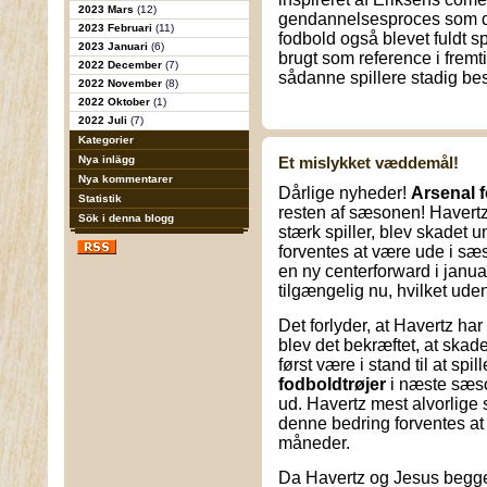
2023 Mars
(12)
gendannelsesproces som det
2023 Februari
(11)
fodbold også blevet fuldt sp
2023 Januari
(6)
brugt som reference i fremti
2022 December
(7)
sådanne spillere stadig bes
2022 November
(8)
2022 Oktober
(1)
2022 Juli
(7)
Kategorier
Nya inlägg
Et mislykket væddemål!
Nya kommentarer
Dårlige nyheder!
Arsenal 
Statistik
resten af sæsonen! Havertz
Sök i denna blogg
stærk spiller, blev skadet 
forventes at være ude i sæ
en ny centerforward i janua
tilgængelig nu, hvilket ude
Det forlyder, at Havertz ha
blev det bekræftet, at skad
først være i stand til at spil
fodboldtrøjer
i næste sæs
ud. Havertz mest alvorlige 
denne bedring forventes at
måneder.
Da Havertz og Jesus begge 