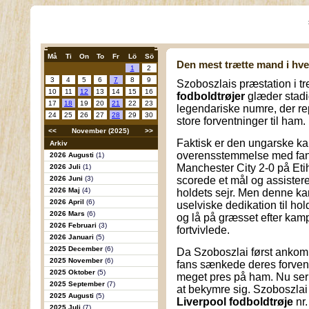
Må
Ti
On
To
Fr
Lö
Sö
Den mest trætte mand i hver
1
2
3
4
5
6
7
8
9
Szoboszlais præstation i tr
10
11
12
13
14
15
16
fodboldtrøjer
glæder stadig
17
18
19
20
21
22
23
legendariske numre, der re
24
25
26
27
28
29
30
store forventninger til ham.
<<
November (2025)
>>
Faktisk er den ungarske ka
Arkiv
overensstemmelse med fans
2026 Augusti
(1)
Manchester City 2-0 på Et
2026 Juli
(1)
2026 Juni
(3)
scorede et mål og assistere
2026 Maj
(4)
holdets sejr. Men denne k
2026 April
(6)
uselviske dedikation til ho
2026 Mars
(6)
og lå på græsset efter kamp
2026 Februari
(3)
fortvivlede.
2026 Januari
(5)
2025 December
(6)
Da Szoboszlai først ankom t
2025 November
(6)
fans sænkede deres forvent
2025 Oktober
(5)
meget pres på ham. Nu ser d
2025 September
(7)
at bekymre sig. Szoboszlai
2025 Augusti
(5)
Liverpool fodboldtrøje
nr.
2025 Juli
(7)