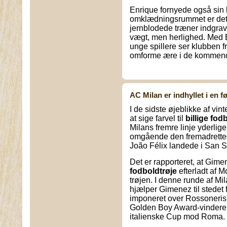
Enrique fornyede også sin ko
omklædningsrummet er det
jernblodede træner indgrav
vægt, men herlighed. Med 
unge spillere ser klubben fr
omforme ære i de kommen
AC Milan er indhyllet i en f
I de sidste øjeblikke af vin
at sige farvel til
billige fod
Milans fremre linje yderlig
omgående den fremadretted
João Félix landede i San Si
Det er rapporteret, at Gime
fodboldtrøje
efterladt af M
trøjen. I denne runde af Mi
hjælper Gimenez til stedet 
imponeret over Rossoneris 
Golden Boy Award-vinderen 
italienske Cup mod Roma.