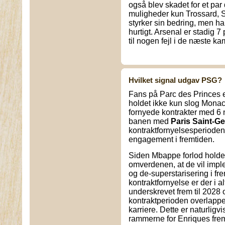
også blev skadet for et par
muligheder kun Trossard, S
styrker sin bedring, men han
hurtigt. Arsenal er stadig 7
til nogen fejl i de næste k
Hvilket signal udgav PSG?
Fans på Parc des Princes e
holdet ikke kun slog Mona
fornyede kontrakter med 6 
banen med
Paris Saint-G
kontraktfornyelsesperioden,
engagement i fremtiden.
Siden Mbappe forlod holdet
omverdenen, at de vil impl
og de-superstarisering i fr
kontraktfornyelse er der i al
underskrevet frem til 2028
kontraktperioden overlappe
karriere. Dette er naturligvi
rammerne for Enriques fre