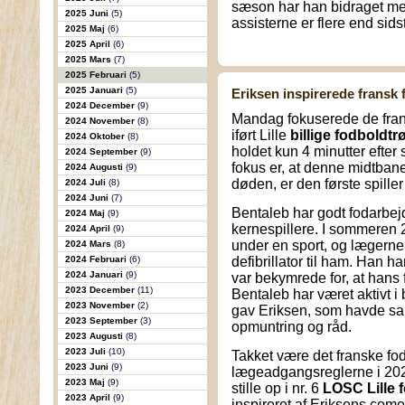
sæson har han bidraget med
2025 Juni
(5)
assisterne er flere end sid
2025 Maj
(6)
2025 April
(6)
2025 Mars
(7)
2025 Februari
(5)
2025 Januari
(5)
Eriksen inspirerede fransk
2024 December
(9)
Mandag fokuserede de fran
2024 November
(8)
iført Lille
billige fodboldtrø
2024 Oktober
(8)
holdet kun 4 minutter eft
2024 September
(9)
fokus er, at denne midtban
2024 Augusti
(9)
døden, er den første spiller 
2024 Juli
(8)
2024 Juni
(7)
Bentaleb har godt fodarbejde
2024 Maj
(9)
kernespillere. I sommeren 2
2024 April
(9)
under en sport, og lægern
2024 Mars
(8)
2024 Februari
(6)
defibrillator til ham. Han 
2024 Januari
(9)
var bekymrede for, at hans 
2023 December
(11)
Bentaleb har været aktivt 
2023 November
(2)
gav Eriksen, som havde s
2023 September
(3)
opmuntring og råd.
2023 Augusti
(8)
2023 Juli
(10)
Takket være det franske fo
2023 Juni
(9)
lægeadgangsreglerne i 202
2023 Maj
(9)
stille op i nr. 6
LOSC Lille 
2023 April
(9)
inspireret af Eriksens com