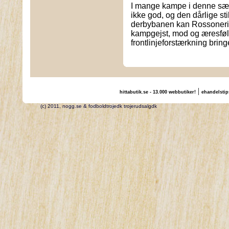
I mange kampe i denne sæs
ikke god, og den dårlige st
derbybanen kan Rossoneri-
kampgejst, mod og æresfø
frontlinjeforstærkning bring
|
hittabutik.se - 13.000 webbutiker!
ehandelstip
(c) 2011, nogg.se & fodboldtrojedk trojerudsalgdk