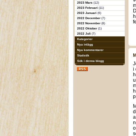
2023 Mars
(12)
m
2023 Februari
(11)
D
2023 Januari
(6)
h
2022 December
(7)
f
2022 November
(8)
2022 Oktober
(1)
2022 Juli
(7)
Kategorier
Nya inlägg
Nya kommentarer
M
Statistik
Sök i denna blogg
J
i
h
u
h
p
M
d
a
n
o
s