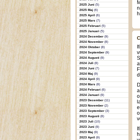
M
2025 Juni
(5)
n
2025 Maj
(6)
h
2025 April
(6)
2025 Mars
(7)
2025 Februari
(5)
2025 Januari
(5)
2024 December
(9)
C
2024 November
(8)
I
2024 Oktober
(8)
v
2024 September
(9)
S
2024 Augusti
(9)
a
2024 Juli
(8)
2024 Juni
(7)
F
2024 Maj
(9)
d
2024 April
(9)
D
2024 Mars
(8)
2024 Februari
(6)
a
2024 Januari
(9)
o
2023 December
(11)
l
2023 November
(2)
e
2023 September
(3)
o
2023 Augusti
(8)
v
2023 Juli
(10)
2023 Juni
(9)
I
2023 Maj
(9)
h
2023 April
(9)
v