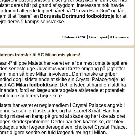
istet deres hår på grund af sygdom. Interessant nok havde
ortmund allerede klippet håret på "Grown Hair Guy" og fået
am til at "bære" en
Borussia Dortmund fodboldtrøje
for at
ejre deres 5-kamps sejrsrække.
|
|
|
8 Februari 2026
Länk
sport
0 kommentar
atetas transfer til AC Milan mislykkes!
ean-Philippe Mateta har været en af de mest omtalte spillere
 den seneste uge. Juventus var i første omgang på jagt efter
am, men så blev Milan involveret. Den franske angriber
ndlod dog i sidste ende at skifte sin Crystal Palace-trøje ud
med
AC Milan fodboldtrøje
. Det forlyder, at handlen faldt fra
inanden, fordi en lægeundersøgelse afslørede et potentielt
roblem i spillerens højre knæ.
ateta har været et nøglemedlem i Crystal Palaces angreb i
enne sæson, en fast starter, og har scoret 8 mål. Han har
ldrig misset en kamp på grund af skade og har ikke afsløret
ogen skadesproblemer. Derfor har den knærisiko, der blev
pdaget under lægeundersøgelsen, chokeret Crystal Palace,
om tidligere sendte en fuld lægeerklæring til Milan.