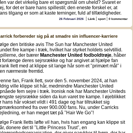
en var det virkelig bare et spørgsmål om uheld? Svaret er
ej, for det er bare hans spillestil; den eneste forskel er, at
ans tilgang er som at kaste terninger, fuld af tilfældigheder.
|
|
|
26 Februari 2026
Länk
sport
0 kommentar
arrick forbereder sig på at smadre sin influencer-karriere
følge den britiske avis The Sun har Manchester United
undet fire kampe i træk, hvilket har styrket holdets selvtillid.
pillerne, der bærer
Manchester United fodboldtrøje
, håber
t forlænge deres sejrsrække og har angivet at hjælpe fan
rank Ilett med at klippe sit lange hår som et "primært mål" i
en nærmeste fremtid.
enne fan, Frank Ilett, svor den 5. november 2024, at han
ldrig ville klippe sit hår, medmindre Manchester United
pnåede fem sejre i træk. Ironisk nok har Manchester Uniteds
ængste sejrsrække siden da kun varet tre kampe. I øjeblikket
r hans hår vokset vildt i 491 dage og har tiltrukket sig
pmærksomhed fra over 900.000 fans. Nu, under Carricks
ejledning, er han meget tæt på "Hair We Go"!
følge Frank Iletts løfte vil han, hvis han engang kan klippe sit
år, donere det til "Little Princess Trust", en
elgørenhedsorganisation, der giver parykker til børn, der har