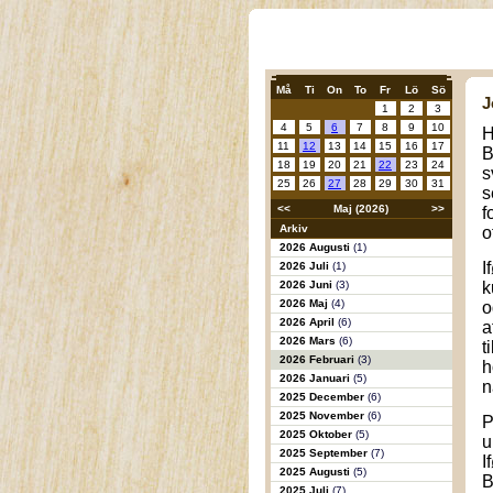
Må
Ti
On
To
Fr
Lö
Sö
J
1
2
3
4
5
6
7
8
9
10
H
11
12
13
14
15
16
17
B
18
19
20
21
22
23
24
s
25
26
27
28
29
30
31
s
<<
Maj (2026)
>>
f
Arkiv
o
2026 Augusti
(1)
I
2026 Juli
(1)
2026 Juni
(3)
k
2026 Maj
(4)
o
2026 April
(6)
a
2026 Mars
(6)
t
2026 Februari
(3)
h
2026 Januari
(5)
n
2025 December
(6)
2025 November
(6)
P
2025 Oktober
(5)
u
2025 September
(7)
I
2025 Augusti
(5)
B
2025 Juli
(7)