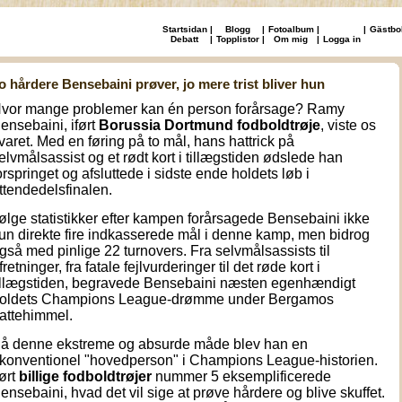
Startsidan
|
Blogg
|
Fotoalbum
|
|
Gästbo
Debatt
|
Topplistor
|
Om mig
|
Logga in
o hårdere Bensebaini prøver, jo mere trist bliver hun
vor mange problemer kan én person forårsage? Ramy
ensebaini, iført
Borussia Dortmund fodboldtrøje
, viste os
varet. Med en føring på to mål, hans hattrick på
elvmålsassist og et rødt kort i tillægstiden ødslede han
orspringet og afsluttede i sidste ende holdets løb i
ttendedelsfinalen.
følge statistikker efter kampen forårsagede Bensebaini ikke
un direkte fire indkasserede mål i denne kamp, men bidrog
gså med pinlige 22 turnovers. Fra selvmålsassists til
fretninger, fra fatale fejlvurderinger til det røde kort i
illægstiden, begravede Bensebaini næsten egenhændigt
oldets Champions League-drømme under Bergamos
attehimmel.
å denne ekstreme og absurde måde blev han en
konventionel "hovedperson" i Champions League-historien.
ført
billige fodboldtrøjer
nummer 5 eksemplificerede
ensebaini, hvad det vil sige at prøve hårdere og blive skuffet.