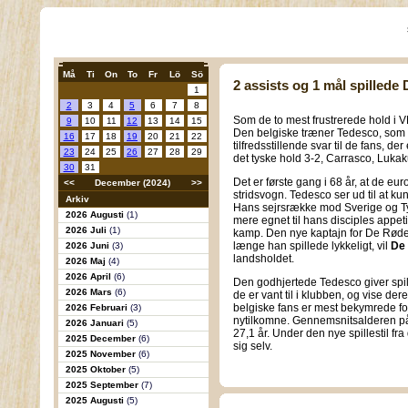
Må
Ti
On
To
Fr
Lö
Sö
2 assists og 1 mål spillede 
1
2
3
4
5
6
7
8
Som de to mest frustrerede hold i 
9
10
11
12
13
14
15
Den belgiske træner Tedesco, som i
16
17
18
19
20
21
22
tilfredsstillende svar til de fans, d
23
24
25
26
27
28
29
det tyske hold 3-2, Carrasco, Luka
30
31
Det er første gang i 68 år, at de e
<<
December (2024)
>>
stridsvogn. Tedesco ser ud til at k
Arkiv
Hans sejrsrække mod Sverige og Ty
2026 Augusti
(1)
mere egnet til hans disciples appet
2026 Juli
(1)
kamp. Den nye kaptajn for De Røde 
længe han spillede lykkeligt, vil
De 
2026 Juni
(3)
landsholdet.
2026 Maj
(4)
2026 April
(6)
Den godhjertede Tedesco giver spille
2026 Mars
(6)
de er vant til i klubben, og vise de
belgiske fans er mest bekymrede for
2026 Februari
(3)
nytilkomne. Gennemsnitsalderen på
2026 Januari
(5)
27,1 år. Under den nye spillestil fr
2025 December
(6)
sig selv.
2025 November
(6)
2025 Oktober
(5)
2025 September
(7)
2025 Augusti
(5)