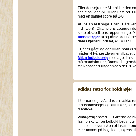
Eller det sejrende Milan! I anden
finale spillede AC Milan uafgjort 0
med en samlet score på 1-0.
AC Milan er tilbage! Efter 11 års ve
ind i top 8 i Champions League i d
sorte ekspeditionstropper sunget M
fodboldtrøjer
af og råbte, det hård
deres hjerter! Fortsæt, AC Milan!
11 år er gået, og det Milan-hold er 
måder: 41-årige Zlatan er tilbage; 
Milan fodboldtrøje
modtaget fra sin
målmandstræner, Bonera fungerede 
for Rossoneri-ungdomsholdet. "Hvor
adidas retro fodboldtrøjer
I februar udgav Adidas en række ret
landsholdstrøjer og klubtrøjer, i et
øjeblikke.
vintagetøj
opstod i 1960'erne og bl
fashion kultur og fodbold begyndte
ligatitlen, bliver trøjen et fasciner
eller navnet på bagsiden, trøjens 