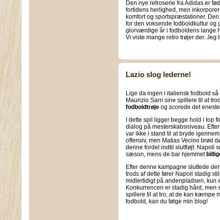
Den nye retroserie fra Adidas er født
fortidens herlighed, men inkorpore
komfort og sportspræstationer. Den 
for den voksende fodboldkultur og 
glorværdige år i fodboldens lange h
Vi viste mange retro trøjer der. Jeg t
Lazio slog lederne!
Lige da ingen i italiensk fodbold så 
Maurizio Sarri sine spillere til at t
fodboldtrøje
og scorede det eneste 
I dette spil ligger begge hold i top 
dialog på mesterskabsniveau. Efte
var ikke i stand til at bryde igenne
offensiv, men Matias Vecino brød 
denne fordel indtil slutfløjt. Napol
sæson, mens de bar hjemmet
billi
Efter denne kampagne sluttede de
trods af dette fører Napoli stadig st
midlertidigt på andenpladsen, kun e
Konkurrencen er stadig hård, men 
spillere til at tro, at de kan kæmpe
fodbold, kan du følge min blog!