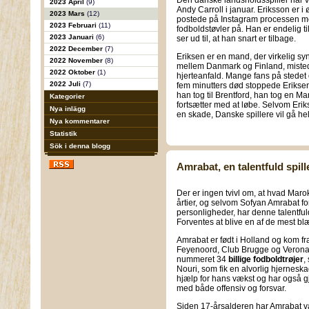
Den danske landsholdsspiller har væ
2023 April
(9)
Andy Carroll i januar. Eriksson er i 
2023 Mars
(12)
postede på Instagram processen med
2023 Februari
(11)
fodboldstøvler på. Han er endelig t
2023 Januari
(6)
ser ud til, at han snart er tilbage.
2022 December
(7)
Eriksen er en mand, der virkelig s
2022 November
(8)
mellem Danmark og Finland, misted
2022 Oktober
(1)
hjerteanfald. Mange fans på stedet
2022 Juli
(7)
fem minutters død stoppede Eriksen 
han tog til Brentford, han tog en M
Kategorier
fortsætter med at løbe. Selvom Eriks
Nya inlägg
en skade, Danske spillere vil gå helt
Nya kommentarer
Statistik
Sök i denna blogg
Amrabat, en talentfuld spill
Der er ingen tvivl om, at hvad Marok
årtier, og selvom Sofyan Amrabat for
personligheder, har denne talentful
Forventes at blive en af de mest bl
Amrabat er født i Holland og kom fra 
Feyenoord, Club Brugge og Verona. 
nummeret 34
billige fodboldtrøjer
,
Nouri, som fik en alvorlig hjerneskade
hjælp for hans vækst og har også gj
med både offensiv og forsvar.
Siden 17-årsalderen har Amrabat val