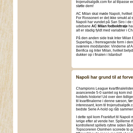
trojerudsalgdk.com for at tilpasse 
støtte dem!
AC Milan skal møde Napoli, hvilket be
For Rossoneri er det ikke smukt at 
Napoli har vundet på San Siro i de
udebane
AC Milan fodboldtrøje
har
alt er stadig fyldt med variabler i
På den anden side trak Inter Milan 
Superliga, i fremragende form i den
sværere modstander. Vinderne af A
Benfica og Inter Milan, hvilket bety
dukker op i finalen i Istanbul!
Napoli har grund til at forv
Champions League kvartfinalelisten
avancerede 5-0 samlet og kom ind i
holdets historie! Ud over den tidlig
til kvartfinalerne i denne sæson, f
interessant, kom til trojerudsalgdk.
bedste Serie A-hold og råb samme
I dette spil kom Frankfurt til Napo
ivrige efter at vende her. Spillerne i
kontrolleret spillets rytme siden åbni
Topscoreren Osimhen scorede to gan