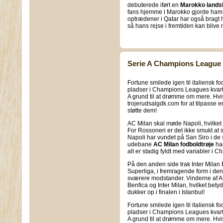
debuterede iført en
Marokko landsh
fans hjemme i Marokko gjorde ham 
optrædener i Qatar har også brag
så hans rejse i fremtiden kan blive
Serie A Champions League re
Fortune smilede igen til italiensk fo
pladser i Champions Leagues kvartf
A grund til at drømme om mere. Hvis d
trojerudsalgdk.com for at tilpasse 
støtte dem!
AC Milan skal møde Napoli, hvilket be
For Rossoneri er det ikke smukt at 
Napoli har vundet på San Siro i de
udebane
AC Milan fodboldtrøje
har
alt er stadig fyldt med variabler i
På den anden side trak Inter Milan 
Superliga, i fremragende form i den
sværere modstander. Vinderne af A
Benfica og Inter Milan, hvilket bety
dukker op i finalen i Istanbul!
Fortune smilede igen til italiensk fo
pladser i Champions Leagues kvartf
A grund til at drømme om mere. Hvis d