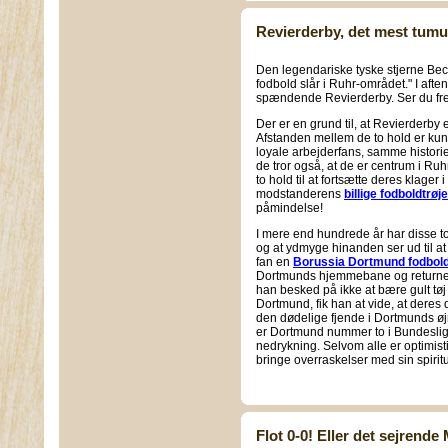
Revierderby, det mest tumul
Den legendariske tyske stjerne Bec
fodbold slår i Ruhr-området." I aft
spændende Revierderby. Ser du fre
Der er en grund til, at Revierderby
Afstanden mellem de to hold er ku
loyale arbejderfans, samme historie
de tror også, at de er centrum i Ruhr
to hold til at fortsætte deres klager
modstanderens
billige fodboldtrøje
påmindelse!
I mere end hundrede år har disse 
og at ydmyge hinanden ser ud til a
fan en
Borussia Dortmund fodbold
Dortmunds hjemmebane og returnere
han besked på ikke at bære gult tøj
Dortmund, fik han at vide, at deres
den dødelige fjende i Dortmunds ø
er Dortmund nummer to i Bundesli
nedrykning. Selvom alle er optimist
bringe overraskelser med sin spiritue
Flot 0-0! Eller det sejrende 