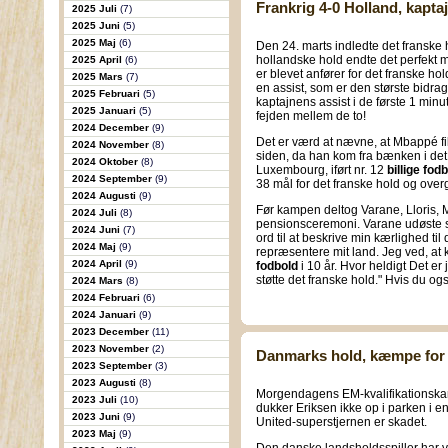
Frankrig 4-0 Holland, kapta
2025 Juli
(7)
2025 Juni
(5)
2025 Maj
(6)
Den 24. marts indledte det franske
hollandske hold endte det perfekt 
2025 April
(6)
er blevet anfører for det franske ho
2025 Mars
(7)
en assist, som er den største bidra
2025 Februari
(5)
kaptajnens assist i de første 1 mi
2025 Januari
(5)
fejden mellem de to!
2024 December
(9)
Det er værd at nævne, at Mbappé fik
2024 November
(8)
siden, da han kom fra bænken i det 
2024 Oktober
(8)
Luxembourg, iført nr. 12
billige fod
2024 September
(9)
38 mål for det franske hold og ove
2024 Augusti
(9)
Før kampen deltog Varane, Lloris, 
2024 Juli
(8)
pensionsceremoni. Varane udøste si
2024 Juni
(7)
ord til at beskrive min kærlighed til 
2024 Maj
(9)
repræsentere mit land. Jeg ved, 
2024 April
(9)
fodbold
i 10 år. Hvor heldigt Det er 
støtte det franske hold." Hvis du og
2024 Mars
(8)
2024 Februari
(6)
2024 Januari
(9)
2023 December
(11)
2023 November
(2)
Danmarks hold, kæmpe for
2023 September
(3)
2023 Augusti
(8)
Morgendagens EM-kvalifikationska
2023 Juli
(10)
dukker Eriksen ikke op i parken i e
2023 Juni
(9)
United-superstjernen er skadet.
2023 Maj
(9)