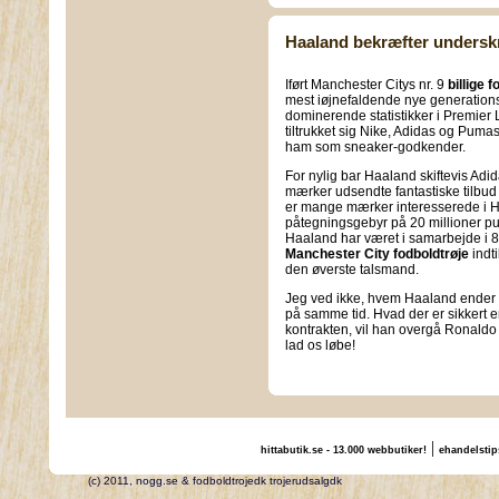
Haaland bekræfter undersk
Iført Manchester Citys nr. 9
billige 
mest iøjnefaldende nye generations 
dominerende statistikker i Premie
tiltrukket sig Nike, Adidas og Pu
ham som sneaker-godkender.
For nylig bar Haaland skiftevis Adi
mærker udsendte fantastiske tilbud f
er mange mærker interesserede i H
påtegningsgebyr på 20 millioner pun
Haaland har været i samarbejde i 8 
Manchester City fodboldtrøje
indti
den øverste talsmand.
Jeg ved ikke, hvem Haaland ender
på samme tid. Hvad der er sikkert 
kontrakten, vil han overgå Ronaldo 
lad os løbe!
|
hittabutik.se - 13.000 webbutiker!
ehandelstip
(c) 2011, nogg.se & fodboldtrojedk trojerudsalgdk