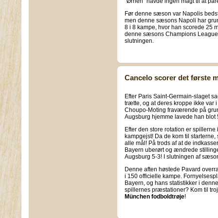
"Ørnen" havde ingen magt til at par
Før denne sæson var Napolis bedst
men denne sæsons Napoli har grund t
8 i 8 kampe, hvor han scorede 25 mål,
denne sæsons Champions League. F
slutningen.
Cancelo scorer det første m
Efter Paris Saint-Germain-slaget s
trætte, og at deres kroppe ikke var
Choupo-Moting fraværende på gru
Augsburg hjemme lavede han blot 5 
Efter den store rotation er spillerne
kampgejst! Da de kom til starterne
alle mål! På trods af at de indkasse
Bayern uberørt og ændrede stillingen
Augsburg 5-3! I slutningen af sæs
Denne aften høstede Pavard overras
i 150 officielle kampe. Fornyelsesp
Bayern, og hans statistikker i den
spillernes præstationer? Kom til tr
München fodboldtrøje
!