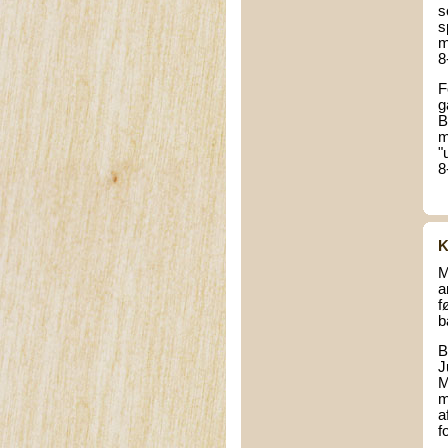
s
s
m
8
F
g
B
m
"
8
K
M
a
f
b
B
J
M
m
a
f