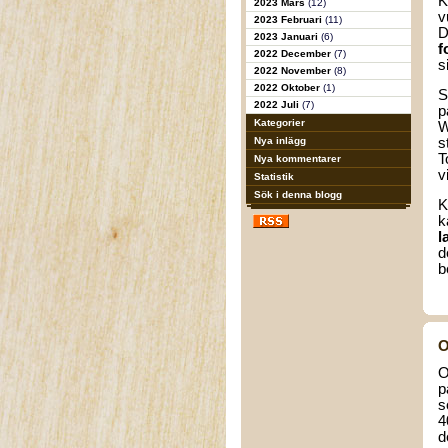
K
2023 Mars
(12)
v
2023 Februari
(11)
D
2023 Januari
(6)
f
2022 December
(7)
s
2022 November
(8)
2022 Oktober
(1)
S
2022 Juli
(7)
p
Kategorier
W
Nya inlägg
s
T
Nya kommentarer
v
Statistik
Sök i denna blogg
K
k
l
d
b
O
O
p
s
4
d