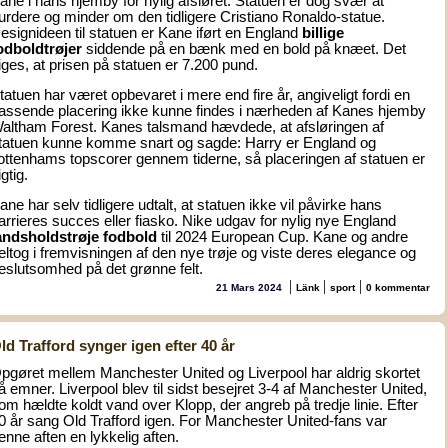
ane i hans hjemby for nylig afsløret. Statuen er dog svær at
urdere og minder om den tidligere Cristiano Ronaldo-statue.
esignideen til statuen er Kane iført en England
billige
odboldtrøjer
siddende på en bænk med en bold på knæet. Det
iges, at prisen på statuen er 7.200 pund.
tatuen har været opbevaret i mere end fire år, angiveligt fordi en
assende placering ikke kunne findes i nærheden af Kanes hjemby
altham Forest. Kanes talsmand hævdede, at afsløringen af
tatuen kunne komme snart og sagde: Harry er England og
ottenhams topscorer gennem tiderne, så placeringen af statuen er
igtig.
ane har selv tidligere udtalt, at statuen ikke vil påvirke hans
arrieres succes eller fiasko. Nike udgav for nylig nye England
andsholdstrøje fodbold
til 2024 European Cup. Kane og andre
eltog i fremvisningen af den nye trøje og viste deres elegance og
eslutsomhed på det grønne felt.
|
|
|
21 Mars 2024
Länk
sport
0 kommentar
ld Trafford synger igen efter 40 år
pgøret mellem Manchester United og Liverpool har aldrig skortet
å emner. Liverpool blev til sidst besejret 3-4 af Manchester United,
om hældte koldt vand over Klopp, der angreb på tredje linie. Efter
0 år sang Old Trafford igen. For Manchester United-fans var
enne aften en lykkelig aften.