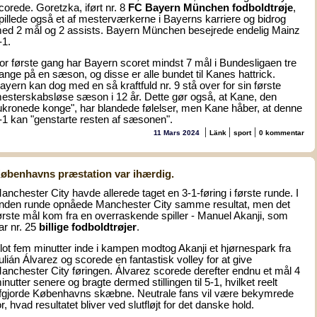
corede. Goretzka, iført nr. 8
FC Bayern München fodboldtrøje
,
pillede også et af mesterværkerne i Bayerns karriere og bidrog
ed 2 mål og 2 assists. Bayern München besejrede endelig Mainz
-1.
or første gang har Bayern scoret mindst 7 mål i Bundesligaen tre
ange på en sæson, og disse er alle bundet til Kanes hattrick.
ayern kan dog med en så kraftfuld nr. 9 stå over for sin første
esterskabsløse sæson i 12 år. Dette gør også, at Kane, den
ukronede konge", har blandede følelser, men Kane håber, at denne
-1 kan "genstarte resten af sæsonen".
|
|
|
11 Mars 2024
Länk
sport
0 kommentar
øbenhavns præstation var ihærdig.
anchester City havde allerede taget en 3-1-føring i første runde. I
nden runde opnåede Manchester City samme resultat, men det
ørste mål kom fra en overraskende spiller - Manuel Akanji, som
ar nr. 25
billige fodboldtrøjer
.
lot fem minutter inde i kampen modtog Akanji et hjørnespark fra
ulián Álvarez og scorede en fantastisk volley for at give
anchester City føringen. Álvarez scorede derefter endnu et mål 4
inutter senere og bragte dermed stillingen til 5-1, hvilket reelt
fgjorde Københavns skæbne. Neutrale fans vil være bekymrede
or, hvad resultatet bliver ved slutfløjt for det danske hold.