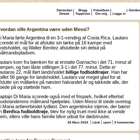
Startsidan
|
Blogg
|
Fotoalbum
|
|
Gästbo
Debatt
|
Topplistor
|
Om mig
|
Logga in
vordan ville Argentina være uden Messi?
i Maria førte Argentina til en 3-1-vending af Costa Rica. Lautaro
corede et mål for at afslutte sin tørke på 16 kampe med
andsholdet, og Walter Benítez afsluttede sin debut på
ålmandspladsen.
autaro kom fra bænken for at erstatte Garnacho i det 71. minut af
ampen, og han låste stillingen 3-1 i det 77. minut. Dette er
autaros 22. mål iført landsholdet
billige fodboldtrøjer
. Han har
pillet 56 gange for landsholdet. Lautaro var meget glad for at
fslutte sin måltørke på næsten halvandet år og takkede alle, der
roede på og støttede ham.
aptajn Di Maria scorede også med et frispark, hvilket efterlod
odstanderens målmand hjælpeløs. Uden Messi til stede overtog
i Maria anførerbindet lydløst. Den argentinske stjerne, der bærer
n
Benfica fodboldtrøje
, blev for nylig truet med ikke at vende
jem, ellers ville hans familie blive udsat for dødstrusler.
|
|
|
28 Mars 2024
Länk
sport
0 kommentar