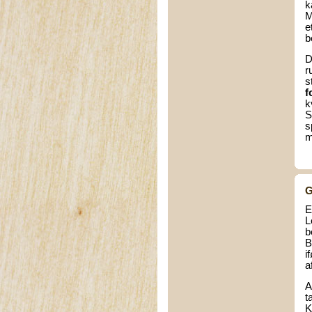
k
M
e
b
D
r
s
f
k
S
s
m
G
E
L
b
B
i
a
A
t
K