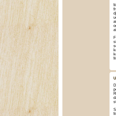
M
f
d
u
a
o
a
F
s
s
k
k
M
U
D
p
R
d
s
S
M