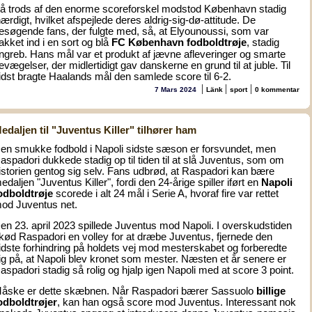
å trods af den enorme scoreforskel modstod København stadig
hærdigt, hvilket afspejlede deres aldrig-sig-dø-attitude. De
esøgende fans, der fulgte med, så, at Elyounoussi, som var
akket ind i en sort og blå
FC København
fodboldtrøje
, stadig
ngreb. Hans mål var et produkt af jævne afleveringer og smarte
evægelser, der midlertidigt gav danskerne en grund til at juble. Til
idst bragte Haalands mål den samlede score til 6-2.
|
|
|
7 Mars 2024
Länk
sport
0 kommentar
edaljen til "Juventus Killer" tilhører ham
en smukke fodbold i Napoli sidste sæson er forsvundet, men
aspadori dukkede stadig op til tiden til at slå Juventus, som om
istorien gentog sig selv. Fans udbrød, at Raspadori kan bære
edaljen "Juventus Killer", fordi den 24-årige spiller iført en
Napoli
odboldtrøje
scorede i alt 24 mål i Serie A, hvoraf fire var rettet
od Juventus net.
en 23. april 2023 spillede Juventus mod Napoli. I overskudstiden
kød Raspadori en volley for at dræbe Juventus, fjernede den
idste forhindring på holdets vej mod mesterskabet og forberedte
ig på, at Napoli blev kronet som mester. Næsten et år senere er
aspadori stadig så rolig og hjalp igen Napoli med at score 3 point.
åske er dette skæbnen. Når Raspadori bærer Sassuolo
billige
odboldtrøjer
, kan han også score mod Juventus. Interessant nok