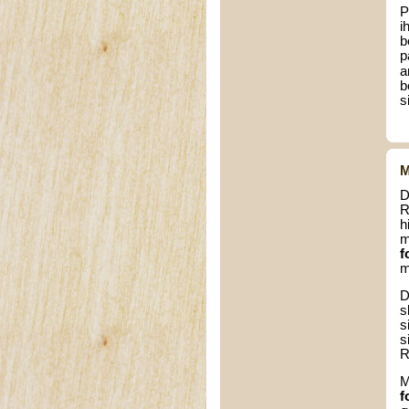
P
i
b
p
a
b
s
M
D
R
h
m
f
m
D
s
s
s
R
M
f