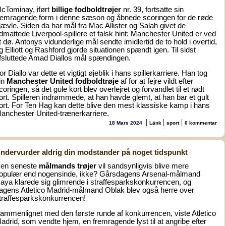
cTominay, iført
billige fodboldtrøjer
nr. 39, fortsatte sin
remragende form i denne sæson og åbnede scoringen for de røde
jævle. Siden da har mål fra Mac Allister og Salah givet de
dmattede Liverpool-spillere et falsk hint: Manchester United er ved
t dø. Antonys vidunderlige mål sendte imidlertid de to hold i overtid,
g Elliott og Rashford gjorde situationen spændt igen. Til sidst
fsluttede Amad Diallos mål spændingen.
or Diallo var dette et vigtigt øjeblik i hans spillerkarriere. Han tog
in
Manchester United fodboldtrøje
af for at fejre vildt efter
coringen, så det gule kort blev overlejret og forvandlet til et rødt
ort. Spilleren indrømmede, at han havde glemt, at han bar et gult
ort. For Ten Hag kan dette blive den mest klassiske kamp i hans
anchester United-trænerkarriere.
|
|
|
18 Mars 2024
Länk
sport
0 kommentar
ndervurder aldrig din modstander på noget tidspunkt
en seneste
målmands trøjer
vil sandsynligvis blive mere
opulær end nogensinde, ikke? Gårsdagens Arsenal-målmand
aya klarede sig glimrende i straffesparkskonkurrencen, og
agens Atletico Madrid-målmand Oblak blev også herre over
traffesparkskonkurrencen!
ammenlignet med den første runde af konkurrencen, viste Atletico
adrid, som vendte hjem, en fremragende lyst til at angribe efter