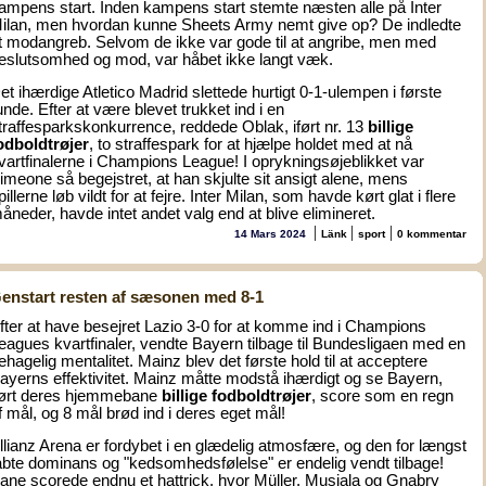
ampens start. Inden kampens start stemte næsten alle på Inter
ilan, men hvordan kunne Sheets Army nemt give op? De indledte
t modangreb. Selvom de ikke var gode til at angribe, men med
eslutsomhed og mod, var håbet ikke langt væk.
et ihærdige Atletico Madrid slettede hurtigt 0-1-ulempen i første
unde. Efter at være blevet trukket ind i en
traffesparkskonkurrence, reddede Oblak, iført nr. 13
billige
odboldtrøjer
, to straffespark for at hjælpe holdet med at nå
vartfinalerne i Champions League! I oprykningsøjeblikket var
imeone så begejstret, at han skjulte sit ansigt alene, mens
pillerne løb vildt for at fejre. Inter Milan, som havde kørt glat i flere
åneder, havde intet andet valg end at blive elimineret.
|
|
|
14 Mars 2024
Länk
sport
0 kommentar
enstart resten af sæsonen med 8-1
fter at have besejret Lazio 3-0 for at komme ind i Champions
eagues kvartfinaler, vendte Bayern tilbage til Bundesligaen med en
ehagelig mentalitet. Mainz blev det første hold til at acceptere
ayerns effektivitet. Mainz måtte modstå ihærdigt og se Bayern,
ført deres hjemmebane
billige fodboldtrøjer
, score som en regn
f mål, og 8 mål brød ind i deres eget mål!
llianz Arena er fordybet i en glædelig atmosfære, og den for længst
abte dominans og "kedsomhedsfølelse" er endelig vendt tilbage!
ane scorede endnu et hattrick, hvor Müller, Musiala og Gnabry