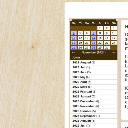
Må
Ti
On
To
Fr
Lö
Sö
H
1
2
3
4
5
6
7
8
9
10
D
11
12
13
14
15
16
17
s
18
19
20
21
22
23
24
l
25
26
27
28
29
30
m
<<
November (2024)
>>
L
Arkiv
k
2026 Augusti
(1)
L
2026 Juli
(1)
s
2026 Juni
(3)
a
2026 Maj
(4)
t
2026 April
(6)
2026 Mars
(6)
K
2026 Februari
(3)
m
2026 Januari
(5)
D
2025 December
(6)
e
h
2025 November
(6)
2025 Oktober
(5)
2025 September
(7)
2025 Augusti
(5)
2025 Juli
(7)