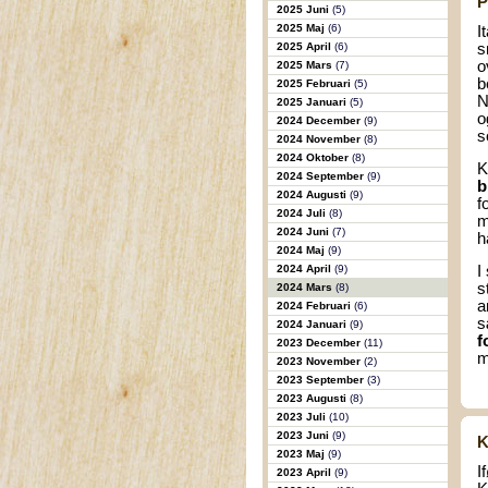
P
2025 Juni
(5)
2025 Maj
(6)
I
2025 April
(6)
s
o
2025 Mars
(7)
b
2025 Februari
(5)
N
2025 Januari
(5)
o
2024 December
(9)
s
2024 November
(8)
2024 Oktober
(8)
K
2024 September
(9)
b
2024 Augusti
(9)
f
2024 Juli
(8)
m
2024 Juni
(7)
h
2024 Maj
(9)
2024 April
(9)
I
s
2024 Mars
(8)
a
2024 Februari
(6)
s
2024 Januari
(9)
f
2023 December
(11)
m
2023 November
(2)
2023 September
(3)
2023 Augusti
(8)
2023 Juli
(10)
2023 Juni
(9)
K
2023 Maj
(9)
I
2023 April
(9)