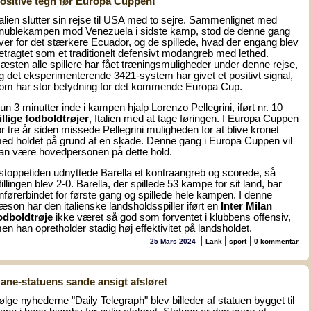
ositive tegn før Europa Cuppen!
talien slutter sin rejse til USA med to sejre. Sammenlignet med
nublekampen mod Venezuela i sidste kamp, stod de denne gang
ver for det stærkere Ecuador, og de spillede, hvad der engang blev
etragtet som et traditionelt defensivt modangreb med lethed.
æsten alle spillere har fået træningsmuligheder under denne rejse,
g det eksperimenterende 3421-system har givet et positivt signal,
om har stor betydning for det kommende Europa Cup.
un 3 minutter inde i kampen hjalp Lorenzo Pellegrini, iført nr. 10
illige fodboldtrøjer
, Italien med at tage føringen. I Europa Cuppen
or tre år siden missede Pellegrini muligheden for at blive kronet
ed holdet på grund af en skade. Denne gang i Europa Cuppen vil
an være hovedpersonen på dette hold.
 stoppetiden udnyttede Barella et kontraangreb og scorede, så
tillingen blev 2-0. Barella, der spillede 53 kampe for sit land, bar
nførerbindet for første gang og spillede hele kampen. I denne
æson har den italienske landsholdsspiller iført en
Inter Milan
odboldtrøje
ikke været så god som forventet i klubbens offensiv,
en han opretholder stadig høj effektivitet på landsholdet.
|
|
|
25 Mars 2024
Länk
sport
0 kommentar
ane-statuens sande ansigt afsløret
følge nyhederne "Daily Telegraph" blev billeder af statuen bygget til