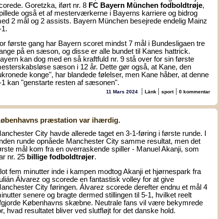
corede. Goretzka, iført nr. 8
FC Bayern München fodboldtrøje
,
pillede også et af mesterværkerne i Bayerns karriere og bidrog
ed 2 mål og 2 assists. Bayern München besejrede endelig Mainz
-1.
or første gang har Bayern scoret mindst 7 mål i Bundesligaen tre
ange på en sæson, og disse er alle bundet til Kanes hattrick.
ayern kan dog med en så kraftfuld nr. 9 stå over for sin første
esterskabsløse sæson i 12 år. Dette gør også, at Kane, den
ukronede konge", har blandede følelser, men Kane håber, at denne
-1 kan "genstarte resten af sæsonen".
|
|
|
11 Mars 2024
Länk
sport
0 kommentar
øbenhavns præstation var ihærdig.
anchester City havde allerede taget en 3-1-føring i første runde. I
nden runde opnåede Manchester City samme resultat, men det
ørste mål kom fra en overraskende spiller - Manuel Akanji, som
ar nr. 25
billige fodboldtrøjer
.
lot fem minutter inde i kampen modtog Akanji et hjørnespark fra
ulián Álvarez og scorede en fantastisk volley for at give
anchester City føringen. Álvarez scorede derefter endnu et mål 4
inutter senere og bragte dermed stillingen til 5-1, hvilket reelt
fgjorde Københavns skæbne. Neutrale fans vil være bekymrede
or, hvad resultatet bliver ved slutfløjt for det danske hold.