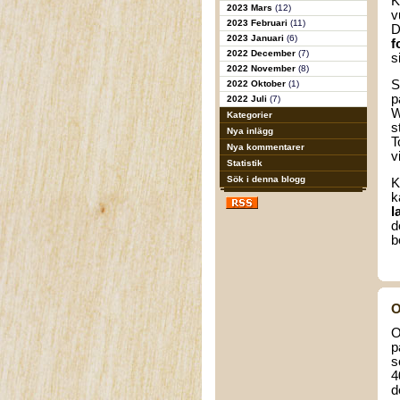
K
2023 Mars
(12)
v
2023 Februari
(11)
D
2023 Januari
(6)
f
2022 December
(7)
s
2022 November
(8)
S
2022 Oktober
(1)
p
2022 Juli
(7)
W
Kategorier
s
Nya inlägg
T
Nya kommentarer
v
Statistik
Sök i denna blogg
K
k
l
d
b
O
O
p
s
4
d