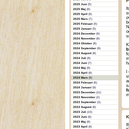
P
2025 Juni
(5)
I
2025 Maj
(6)
s
2025 April
(6)
o
2025 Mars
(7)
b
2025 Februari
(5)
N
2025 Januari
(5)
o
2024 December
(9)
s
2024 November
(8)
2024 Oktober
(8)
K
2024 September
(9)
b
2024 Augusti
(9)
f
m
2024 Juli
(8)
h
2024 Juni
(7)
2024 Maj
(9)
I
2024 April
(9)
s
2024 Mars
(8)
a
2024 Februari
(6)
s
2024 Januari
(9)
f
2023 December
(11)
m
2023 November
(2)
2023 September
(3)
2023 Augusti
(8)
2023 Juli
(10)
K
2023 Juni
(9)
2023 Maj
(9)
I
2023 April
(9)