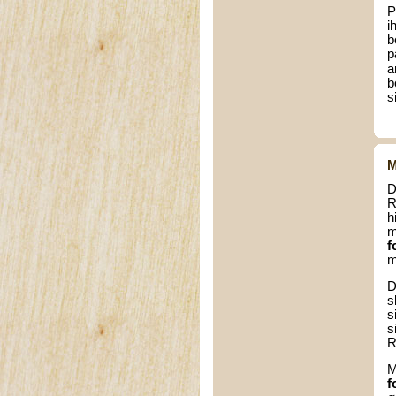
P
i
b
p
a
b
s
M
D
R
h
m
f
m
D
s
s
s
R
M
f