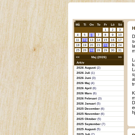
Må
Ti
On
To
Fr
Lö
Sö
H
1
2
3
4
5
6
7
8
9
10
D
11
12
13
14
15
16
17
s
18
19
20
21
22
23
24
l
25
26
27
28
29
30
31
m
<<
Maj (2026)
>>
L
Arkiv
k
2026 Augusti
(2)
L
2026 Juli
(1)
s
2026 Juni
(3)
a
2026 Maj
(4)
t
2026 April
(6)
K
2026 Mars
(6)
m
2026 Februari
(3)
D
2026 Januari
(5)
e
2025 December
(6)
h
2025 November
(6)
2025 Oktober
(5)
2025 September
(7)
2025 Augusti
(5)
2025 Juli
(7)