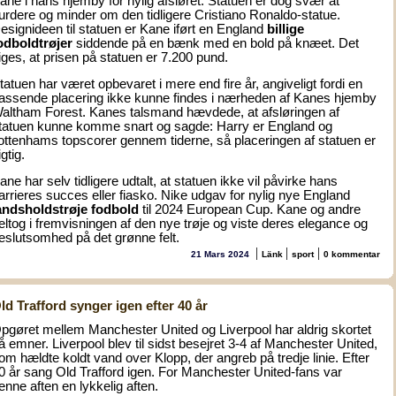
ane i hans hjemby for nylig afsløret. Statuen er dog svær at
urdere og minder om den tidligere Cristiano Ronaldo-statue.
esignideen til statuen er Kane iført en England
billige
odboldtrøjer
siddende på en bænk med en bold på knæet. Det
iges, at prisen på statuen er 7.200 pund.
tatuen har været opbevaret i mere end fire år, angiveligt fordi en
assende placering ikke kunne findes i nærheden af Kanes hjemby
altham Forest. Kanes talsmand hævdede, at afsløringen af
tatuen kunne komme snart og sagde: Harry er England og
ottenhams topscorer gennem tiderne, så placeringen af statuen er
igtig.
ane har selv tidligere udtalt, at statuen ikke vil påvirke hans
arrieres succes eller fiasko. Nike udgav for nylig nye England
andsholdstrøje fodbold
til 2024 European Cup. Kane og andre
eltog i fremvisningen af den nye trøje og viste deres elegance og
eslutsomhed på det grønne felt.
|
|
|
21 Mars 2024
Länk
sport
0 kommentar
ld Trafford synger igen efter 40 år
pgøret mellem Manchester United og Liverpool har aldrig skortet
å emner. Liverpool blev til sidst besejret 3-4 af Manchester United,
om hældte koldt vand over Klopp, der angreb på tredje linie. Efter
0 år sang Old Trafford igen. For Manchester United-fans var
enne aften en lykkelig aften.