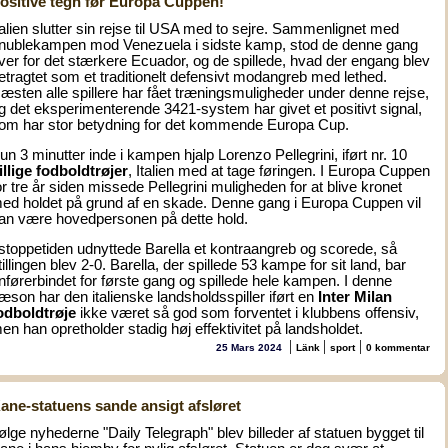
ositive tegn før Europa Cuppen!
talien slutter sin rejse til USA med to sejre. Sammenlignet med
nublekampen mod Venezuela i sidste kamp, stod de denne gang
ver for det stærkere Ecuador, og de spillede, hvad der engang blev
etragtet som et traditionelt defensivt modangreb med lethed.
æsten alle spillere har fået træningsmuligheder under denne rejse,
g det eksperimenterende 3421-system har givet et positivt signal,
om har stor betydning for det kommende Europa Cup.
un 3 minutter inde i kampen hjalp Lorenzo Pellegrini, iført nr. 10
illige fodboldtrøjer
, Italien med at tage føringen. I Europa Cuppen
or tre år siden missede Pellegrini muligheden for at blive kronet
ed holdet på grund af en skade. Denne gang i Europa Cuppen vil
an være hovedpersonen på dette hold.
 stoppetiden udnyttede Barella et kontraangreb og scorede, så
tillingen blev 2-0. Barella, der spillede 53 kampe for sit land, bar
nførerbindet for første gang og spillede hele kampen. I denne
æson har den italienske landsholdsspiller iført en
Inter Milan
odboldtrøje
ikke været så god som forventet i klubbens offensiv,
en han opretholder stadig høj effektivitet på landsholdet.
|
|
|
25 Mars 2024
Länk
sport
0 kommentar
ane-statuens sande ansigt afsløret
følge nyhederne "Daily Telegraph" blev billeder af statuen bygget til