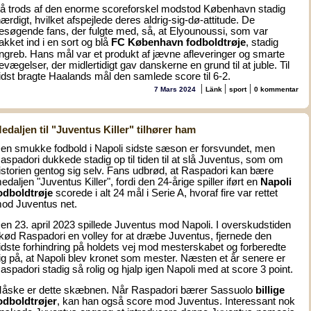
å trods af den enorme scoreforskel modstod København stadig
hærdigt, hvilket afspejlede deres aldrig-sig-dø-attitude. De
esøgende fans, der fulgte med, så, at Elyounoussi, som var
akket ind i en sort og blå
FC København
fodboldtrøje
, stadig
ngreb. Hans mål var et produkt af jævne afleveringer og smarte
evægelser, der midlertidigt gav danskerne en grund til at juble. Til
idst bragte Haalands mål den samlede score til 6-2.
|
|
|
7 Mars 2024
Länk
sport
0 kommentar
edaljen til "Juventus Killer" tilhører ham
en smukke fodbold i Napoli sidste sæson er forsvundet, men
aspadori dukkede stadig op til tiden til at slå Juventus, som om
istorien gentog sig selv. Fans udbrød, at Raspadori kan bære
edaljen "Juventus Killer", fordi den 24-årige spiller iført en
Napoli
odboldtrøje
scorede i alt 24 mål i Serie A, hvoraf fire var rettet
od Juventus net.
en 23. april 2023 spillede Juventus mod Napoli. I overskudstiden
kød Raspadori en volley for at dræbe Juventus, fjernede den
idste forhindring på holdets vej mod mesterskabet og forberedte
ig på, at Napoli blev kronet som mester. Næsten et år senere er
aspadori stadig så rolig og hjalp igen Napoli med at score 3 point.
åske er dette skæbnen. Når Raspadori bærer Sassuolo
billige
odboldtrøjer
, kan han også score mod Juventus. Interessant nok