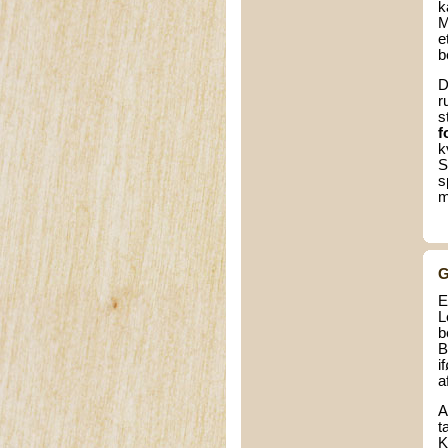
k
M
e
b
D
r
s
f
k
S
s
m
G
E
L
b
B
i
a
A
t
K