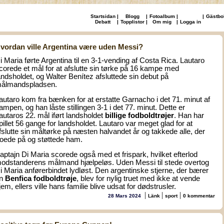
Startsidan
|
Blogg
|
Fotoalbum
|
|
Gästbo
Debatt
|
Topplistor
|
Om mig
|
Logga in
vordan ville Argentina være uden Messi?
i Maria førte Argentina til en 3-1-vending af Costa Rica. Lautaro
corede et mål for at afslutte sin tørke på 16 kampe med
andsholdet, og Walter Benítez afsluttede sin debut på
ålmandspladsen.
autaro kom fra bænken for at erstatte Garnacho i det 71. minut af
ampen, og han låste stillingen 3-1 i det 77. minut. Dette er
autaros 22. mål iført landsholdet
billige fodboldtrøjer
. Han har
pillet 56 gange for landsholdet. Lautaro var meget glad for at
fslutte sin måltørke på næsten halvandet år og takkede alle, der
roede på og støttede ham.
aptajn Di Maria scorede også med et frispark, hvilket efterlod
odstanderens målmand hjælpeløs. Uden Messi til stede overtog
i Maria anførerbindet lydløst. Den argentinske stjerne, der bærer
n
Benfica fodboldtrøje
, blev for nylig truet med ikke at vende
jem, ellers ville hans familie blive udsat for dødstrusler.
|
|
|
28 Mars 2024
Länk
sport
0 kommentar