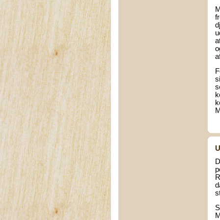
M
f
d
u
a
o
a
F
s
s
k
k
M
U
D
p
R
d
s
S
M