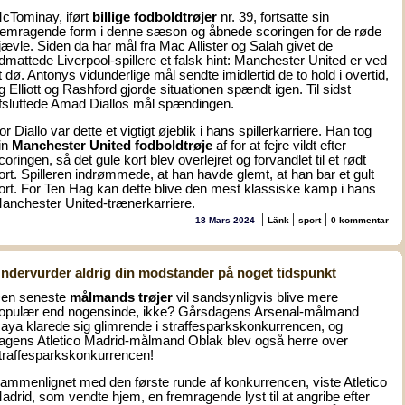
cTominay, iført
billige fodboldtrøjer
nr. 39, fortsatte sin
remragende form i denne sæson og åbnede scoringen for de røde
jævle. Siden da har mål fra Mac Allister og Salah givet de
dmattede Liverpool-spillere et falsk hint: Manchester United er ved
t dø. Antonys vidunderlige mål sendte imidlertid de to hold i overtid,
g Elliott og Rashford gjorde situationen spændt igen. Til sidst
fsluttede Amad Diallos mål spændingen.
or Diallo var dette et vigtigt øjeblik i hans spillerkarriere. Han tog
in
Manchester United fodboldtrøje
af for at fejre vildt efter
coringen, så det gule kort blev overlejret og forvandlet til et rødt
ort. Spilleren indrømmede, at han havde glemt, at han bar et gult
ort. For Ten Hag kan dette blive den mest klassiske kamp i hans
anchester United-trænerkarriere.
|
|
|
18 Mars 2024
Länk
sport
0 kommentar
ndervurder aldrig din modstander på noget tidspunkt
en seneste
målmands trøjer
vil sandsynligvis blive mere
opulær end nogensinde, ikke? Gårsdagens Arsenal-målmand
aya klarede sig glimrende i straffesparkskonkurrencen, og
agens Atletico Madrid-målmand Oblak blev også herre over
traffesparkskonkurrencen!
ammenlignet med den første runde af konkurrencen, viste Atletico
adrid, som vendte hjem, en fremragende lyst til at angribe efter