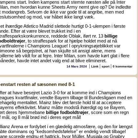
ampens start. Inden kampens start stemte næsten alle på Inter
ilan, men hvordan kunne Sheets Army nemt give op? De indledte
t modangreb. Selvom de ikke var gode til at angribe, men med
eslutsomhed og mod, var håbet ikke langt væk.
et ihærdige Atletico Madrid slettede hurtigt 0-1-ulempen i første
unde. Efter at være blevet trukket ind i en
traffesparkskonkurrence, reddede Oblak, iført nr. 13
billige
odboldtrøjer
, to straffespark for at hjælpe holdet med at nå
vartfinalerne i Champions League! I oprykningsøjeblikket var
imeone så begejstret, at han skjulte sit ansigt alene, mens
pillerne løb vildt for at fejre. Inter Milan, som havde kørt glat i flere
åneder, havde intet andet valg end at blive elimineret.
|
|
|
14 Mars 2024
Länk
sport
0 kommentar
enstart resten af sæsonen med 8-1
fter at have besejret Lazio 3-0 for at komme ind i Champions
eagues kvartfinaler, vendte Bayern tilbage til Bundesligaen med en
ehagelig mentalitet. Mainz blev det første hold til at acceptere
ayerns effektivitet. Mainz måtte modstå ihærdigt og se Bayern,
ført deres hjemmebane
billige fodboldtrøjer
, score som en regn
f mål, og 8 mål brød ind i deres eget mål!
llianz Arena er fordybet i en glædelig atmosfære, og den for længst
abte dominans og "kedsomhedsfølelse" er endelig vendt tilbage!
ane scorede endnu et hattrick, hvor Müller, Musiala og Gnabry