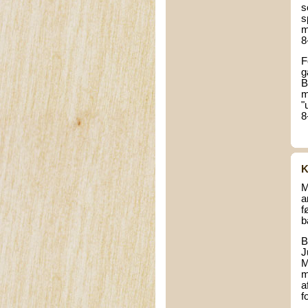
s
s
m
8
F
g
B
m
"
8
K
M
a
f
b
B
J
M
m
a
f