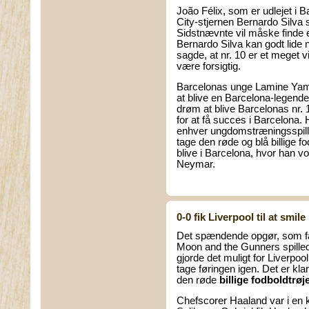
João Félix, som er udlejet i 
City-stjernen Bernardo Silva
Sidstnævnte vil måske finde
Bernardo Silva kan godt lide 
sagde, at nr. 10 er et meget 
være forsigtig.
Barcelonas unge Lamine Yamal
at blive en Barcelona-legende
drøm at blive Barcelonas nr. 1
for at få succes i Barcelona.
enhver ungdomstræningsspiller
tage den røde og blå
billige f
blive i Barcelona, hvor han 
Neymar.
0-0 fik Liverpool til at smile
Det spændende opgør, som fan
Moon and the Gunners spillede
gjorde det muligt for Liverpool
tage føringen igen. Det er klar
den røde
billige fodboldtrøj
Chefscorer Haaland var i en k