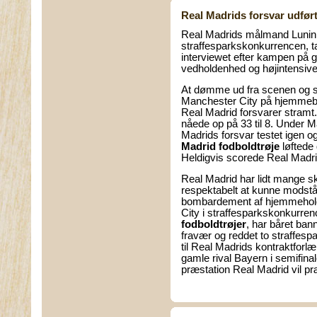
Real Madrids forsvar udført
Real Madrids målmand Lunin, 
straffesparkskonkurrencen, 
interviewet efter kampen på g
vedholdenhed og højintensive l
At dømme ud fra scenen og st
Manchester City på hjemmeb
Real Madrid forsvarer stramt
nåede op på 33 til 8. Under M
Madrids forsvar testet igen og
Madrid fodboldtrøje
løftede 
Heldigvis scorede Real Madrid 
Real Madrid har lidt mange s
respektabelt at kunne modstå
bombardement af hjemmehold
City i straffesparkskonkurre
fodboldtrøjer
, har båret ban
fravær og reddet to straffesp
til Real Madrids kontraktforl
gamle rival Bayern i semifina
præstation Real Madrid vil pr