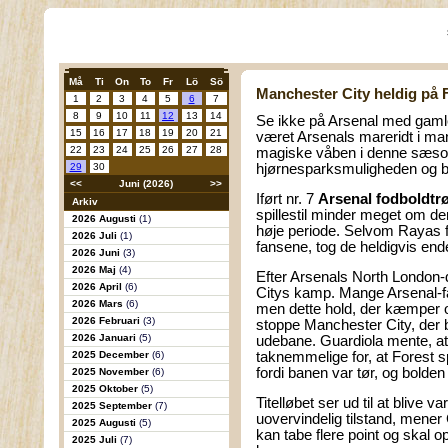
Må
Ti
On
To
Fr
Lö
Sö
Manchester City heldig på 
1
2
3
4
5
6
7
8
9
10
11
12
13
14
Se ikke på Arsenal med gamle 
15
16
17
18
19
20
21
været Arsenals mareridt i ma
22
23
24
25
26
27
28
magiske våben i denne sæso
29
30
hjørnesparksmuligheden og br
<<
Juni (2026)
>>
Iført nr. 7
Arsenal fodboldtrø
Arkiv
spillestil minder meget om de
2026 Augusti
(1)
høje periode. Selvom Rayas f
2026 Juli
(1)
fansene, tog de heldigvis endel
2026 Juni
(3)
2026 Maj
(4)
Efter Arsenals North London-
2026 April
(6)
Citys kamp. Mange Arsenal-f
2026 Mars
(6)
men dette hold, der kæmper om
2026 Februari
(3)
stoppe Manchester City, der
2026 Januari
(5)
udebane. Guardiola mente, at 
2025 December
(6)
taknemmelige for, at Forest s
fordi banen var tør, og bolden
2025 November
(6)
2025 Oktober
(5)
Titelløbet ser ud til at blive
2025 September
(7)
uovervindelig tilstand, mener
2025 Augusti
(5)
kan tabe flere point og skal 
2025 Juli
(7)