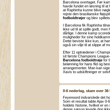
Barcelona overtaget. Før kam
havde fundet en løsning til at
at Raphinha kunne blive nøglen
rejste den brasilianske fløjspill
fodboldtrøjer
og blev spillet
I Barcelona fik Raphinha tilna
ikke ud til at spille godt, men
dårlige. I denne kamp scorede
muligheder for sine holdkamm
Dette beviste ikke kun, at ha
også sin vilje til at slippe af
Efter 11 optrædener i Champ
sit første Champions League
Barcelona fodboldtrøje
for 
belønning for hans flid og b
arrangementer. Man kan sige,
Xavis to udskiftninger er selv
0-6 nederlag, skam over 36 
Feyenoord indvarslede det ho
Som et resultat tabte Ajax 0-6,
holdets historie, hvilket er e
denne sæson levede dog ikke o