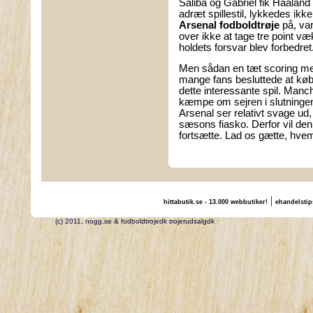
Saliba og Gabriel fik Haaland 
adræt spillestil, lykkedes ikk
Arsenal fodboldtrøje
på, va
over ikke at tage tre point væ
holdets forsvar blev forbedret
Men sådan en tæt scoring me
mange fans besluttede at kø
dette interessante spil. Manc
kæmpe om sejren i slutningen 
Arsenal ser relativt svage ud
sæsons fiasko. Derfor vil d
fortsætte. Lad os gætte, hvem 
|
hittabutik.se - 13.000 webbutiker!
ehandelstip
(c) 2011, nogg.se & fodboldtrojedk trojerudsalgdk