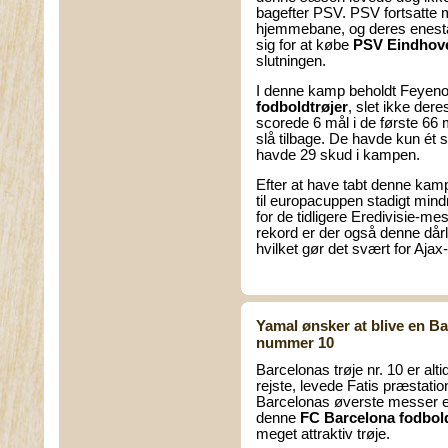
bagefter PSV. PSV fortsatte m
hjemmebane, og deres eneståen
sig for at købe
PSV Eindhove
slutningen.
I denne kamp beholdt Feyeno
fodboldtrøjer
, slet ikke dere
scorede 6 mål i de første 66 m
slå tilbage. De havde kun é
havde 29 skud i kampen.
Efter at have tabt denne kamp
til europacuppen stadigt min
for de tidligere Eredivisie-m
rekord er der også denne dårli
hvilket gør det svært for Ajax-
Yamal ønsker at blive en B
nummer 10
Barcelonas trøje nr. 10 er al
rejste, levede Fatis præstation
Barcelonas øverste messer e
denne
FC Barcelona fodbold
meget attraktiv trøje.