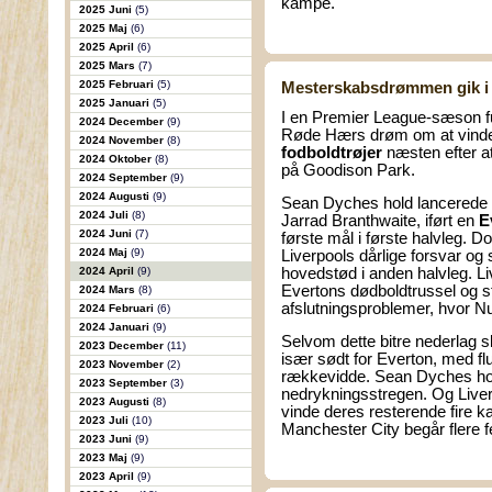
kampe.
2025 Juni
(5)
2025 Maj
(6)
2025 April
(6)
2025 Mars
(7)
2025 Februari
(5)
Mesterskabsdrømmen gik i 
2025 Januari
(5)
I en Premier League-sæson fu
2024 December
(9)
Røde Hærs drøm om at vinde
2024 November
(8)
fodboldtrøjer
næsten efter at
2024 Oktober
(8)
på Goodison Park.
2024 September
(9)
2024 Augusti
(9)
Sean Dyches hold lancerede 
2024 Juli
(8)
Jarrad Branthwaite, iført en
E
2024 Juni
(7)
første mål i første halvleg. 
2024 Maj
(9)
Liverpools dårlige forsvar og
2024 April
(9)
hovedstød i anden halvleg. Liv
Evertons dødboldtrussel og s
2024 Mars
(8)
afslutningsproblemer, hvor N
2024 Februari
(6)
2024 Januari
(9)
Selvom dette bitre nederlag sk
2023 December
(11)
især sødt for Everton, med fl
2023 November
(2)
rækkevidde. Sean Dyches hold 
2023 September
(3)
nedrykningsstregen. Og Live
2023 Augusti
(8)
vinde deres resterende fire 
2023 Juli
(10)
Manchester City begår flere fe
2023 Juni
(9)
2023 Maj
(9)
2023 April
(9)