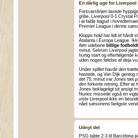
En dårlig uge for Liverpool
Forsvarslinjen lavede hyppige
gribe. Liverpool 0-1 Crystal
i at falde bagud i hovedtemaet
Premier League i denne sæs
Klopps hold har lidt et hårdt sl
Atalanta i Europa League. Ik
iført udebane
billige fodbold
minut. Selvom Liverpool jagte
hurtig start og efterfølgende
uden nogen følelse af deja vu
Under spillet havde den trætt
hastede, og Van Dijk gentog n
det 75. minut var Jones tæt p
den forkerte retning. Efter a
Jones beklageligt sit ansigt 
Nunez missede også en vigti
viste Liverpool ikke en beund
nået sæsonens farligste vend
Udnyt det
PSG tabte 2-3 til Barcelona p