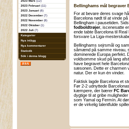
2023 Mars
(12)
Bellinghams mål begraver 
2023 Februari
(11)
2023 Januari
(6)
For at bevare deres svage h
2022 December
(7)
Barcelona nødt til at vinde p
2022 November
(8)
Bellingham i pausetiden. Sidst
2022 Oktober
(1)
fodboldtrøjer
, iscenesatte 
2022 Juli
(7)
ende tabte Barcelona til Real
Kategorier
forsvare La Liga-mesterskabe
Nya inlägg
Bellinghams sejrsmål og sama
Nya kommentarer
såmænd på samme niveau, so
Statistik
dominerede Europa perfekt. De
Sök i denna blogg
voldsomme skud på lang afst
have begravet hele Barcelon
sæsonen. Dette er charmen 
natur. Der er kun én vinder.
Faktisk lagde Barcelona et s
Før 2-2 udnyttede Barcelona
kæmpere, der bærer
FC Barc
dygtige til at gribe mulighede
som Yamal og Fermín. At dømm
er de virkelig talentfulde spille