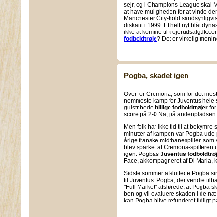
sejr, og i Champions League skal
at have muligheden for at vinde de
Manchester City-hold sandsynligvi
diskant i 1999. Et helt nyt blåt dyna
ikke at komme til trojerudsalgdk.com
fodboldtrøje
? Det er virkelig menin
Pogba, skadet igen
Over for Cremona, som for det mest
nemmeste kamp for Juventus hele
gulstribede
billige fodboldtrøjer
for
score på 2-0 Na, på andenpladsen i
Men folk har ikke tid til at bekymre 
minutter af kampen var Pogba ude 
årige franske midtbanespiller, som v
blev sparket af Cremona-spilleren 
igen. Pogbas
Juventus fodboldtrø
Face, akkompagneret af Di Maria,
Sidste sommer afsluttede Pogba si
til Juventus. Pogba, der vendte tilba
"Full Market" afslørede, at Pogba 
ben og vil evaluere skaden i de næ
kan Pogba blive refunderet tidligt