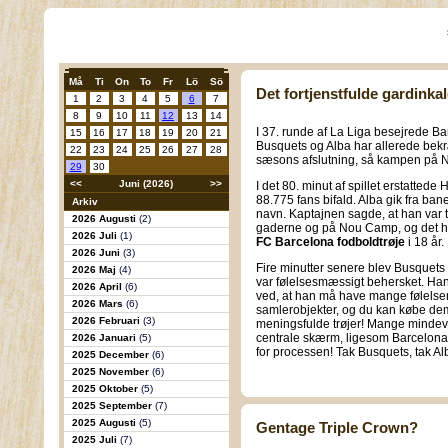
Må
Ti
On
To
Fr
Lö
Sö
Det fortjenstfulde gardinkal
1
2
3
4
5
6
7
8
9
10
11
12
13
14
I 37. runde af La Liga besejrede 
15
16
17
18
19
20
21
Busquets og Alba har allerede bekræf
22
23
24
25
26
27
28
sæsons afslutning, så kampen på No
29
30
<<
Juni (2026)
>>
I det 80. minut af spillet erstattede
88.775 fans bifald. Alba gik fra ba
Arkiv
navn. Kaptajnen sagde, at han var ta
2026 Augusti
(2)
gaderne og på Nou Camp, og det ha
2026 Juli
(1)
FC Barcelona fodboldtrøje
i 18 år.
2026 Juni
(3)
Fire minutter senere blev Busquets
2026 Maj
(4)
var følelsesmæssigt behersket. Han
2026 April
(6)
ved, at han må have mange følelser 
2026 Mars
(6)
samlerobjekter, og du kan købe dem
2026 Februari
(3)
meningsfulde trøjer! Mange mindev
centrale skærm, ligesom Barcelonas 
2026 Januari
(5)
for processen! Tak Busquets, tak Alb
2025 December
(6)
2025 November
(6)
2025 Oktober
(5)
2025 September
(7)
2025 Augusti
(5)
Gentage Triple Crown?
2025 Juli
(7)