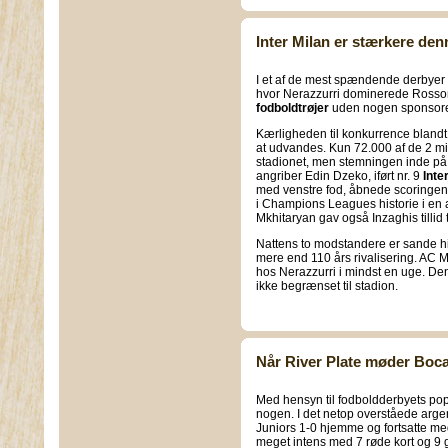
Inter Milan er stærkere de
I et af de mest spændende derbyer 
hvor Nerazzurri dominerede Rossoner
fodboldtrøjer
uden nogen sponsore
Kærligheden til konkurrence blandt i
at udvandes. Kun 72.000 af de 2 mil
stadionet, men stemningen inde på 
angriber Edin Dzeko, iført nr. 9
Inte
med venstre fod, åbnede scoringen
i Champions Leagues historie i en a
Mkhitaryan gav også Inzaghis tillid 
Nattens to modstandere er sande hist
mere end 110 års rivalisering. AC M
hos Nerazzurri i mindst en uge. D
ikke begrænset til stadion.
Når River Plate møder Boca 
Med hensyn til fodboldderbyets popul
nogen. I det netop overståede arge
Juniors 1-0 hjemme og fortsatte me
meget intens med 7 røde kort og 9 g