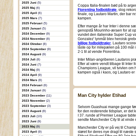
2025 Juni
(5)
Coppa Italia-finalen bød på to arge
2025 Maj
(6)
Fiorentina fodboldtrøje
, slog rekor
2025 April
(6)
finale, og Lautaro Martin, der bar n
kampen.
2025 Mars
(7)
2025 Februari
(5)
Efter mange år har Inter i denne sæs
2025 Januari
(5)
genopstå Mourinho-æraen for at op
2024 December
(9)
vundet den italienske Super Cup va
Gonzalez' lynmål blev heroisk grebe
2024 November
(8)
billige fodboldtrøjer
. Lautaro score
2024 Oktober
(8)
låste op for milepælen på 100 mål i 
2024 September
(9)
2-1 til at vende Fiorentina.
2024 Augusti
(9)
Inter Milan-angriberen Lautaros præs
2024 Juli
(8)
Efter at være vendt tilbage til Inter
2024 Juni
(7)
Champions League, vil tvivlen om 
2024 Maj
(9)
kampen også i kaos, og Lautaro er s
2024 April
(9)
2024 Mars
(8)
2024 Februari
(6)
2024 Januari
(9)
Man City hylder Etihad
2023 December
(11)
2023 November
(2)
2023 September
(3)
Selvom Guashuai mange gange før k
for den resterende tidsplan, er det kl
2023 Augusti
(8)
I 37. runde af Premier League tabte 
2023 Juli
(10)
sendte Manchester City til at vinde 
2023 Juni
(9)
2023 Maj
(9)
Manchester City er på vej til Champ
sløret for deres nye dragt til næst
2023 April
(9)