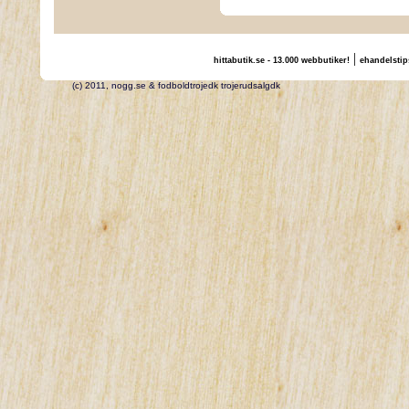
|
hittabutik.se - 13.000 webbutiker!
ehandelstip
(c) 2011, nogg.se & fodboldtrojedk trojerudsalgdk