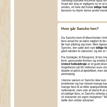
Samtidig udtrykte Ancelotti også sin 
Hvad der dog er vigtigere nu er at 
vindes, vil hele det hvide
billige fo
fansene nu fejrer deres andet meste
Hvor går Sancho hen?
Da Sancho kom til Manchester Unit
fans anset for at være nøglen til de
før han pådrog sig ham. Men ligeso
Sancho, der satte den nye
billige f
gået næsten to sæsoner, og der er st
Fra Solskjær, til Rangnick, til ten H
form, genvundet formen og endda bl
United fodboldtrøje
er et godt eks
Angriberen på 85 millioner euro vist
skabte et glimt af øjeblikket, men 
almindelig.
I denne sæson er Sancho ikke kun i
problemer og har misset mange kamp
mange fans til at stille spørgsmål
nettoværdi, men ude af stand til at sp
af utallige fans, er Sancho virkelig
vil indvarsle sin egen mulighed." M
dette den sidste advarsel.