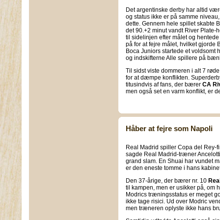
Det argentinske derby har altid vær
og status ikke er på samme niveau, 
dette. Gennem hele spillet skabte B
det 90.+2 minut vandt River Plate-hol
til sidelinjen efter målet og hente
på for at fejre målet, hvilket gjorde
Boca Juniors startede et voldsomt
og indskifterne Alle spillere på bæ
Til sidst viste dommeren i alt 7 rø
for at dæmpe konflikten. Superderbye
titusindvis af fans, der bærer
CA Riv
men også set en varm konflikt, er d
Håber at fejre som Napoli
Real Madrid spiller Copa del Rey-
sagde Real Madrid-træner Ancelotti, 
grand slam. En Shuai har vundet m
er den eneste tomme i hans kabinet, 
Den 37-årige, der bærer nr. 10
Real
til kampen, men er usikker på, om h
Modrics træningsstatus er meget god
ikke tage risici. Ud over Modric ve
men træneren oplyste ikke hans bru