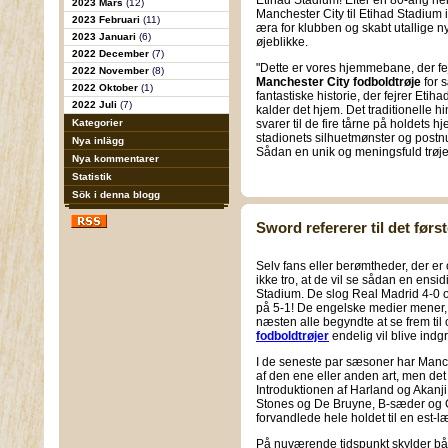
Etihad Stadium! Efter en 80-årig h
2023 Mars
(12)
Manchester City til Etihad Stadium 
2023 Februari
(11)
æra for klubben og skabt utallige n
2023 Januari
(6)
øjeblikke.
2022 December
(7)
"Dette er vores hjemmebane, der fe
2022 November
(8)
Manchester City fodboldtrøje
for 
2022 Oktober
(1)
fantastiske historie, der fejrer Eti
2022 Juli
(7)
kalder det hjem. Det traditionelle h
Kategorier
svarer til de fire tårne på holdets
stadionets silhuetmønster og postn
Nya inlägg
Sådan en unik og meningsfuld trøje
Nya kommentarer
Statistik
Sök i denna blogg
Sword refererer til det førs
Selv fans eller berømtheder, der er o
ikke tro, at de vil se sådan en en
Stadium. De slog Real Madrid 4-0 o
på 5-1! De engelske medier mener, 
næsten alle begyndte at se frem ti
fodboldtrøjer
endelig vil blive ind
I de seneste par sæsoner har Manche
af den ene eller anden art, men de
Introduktionen af Harland og Akanji
Stones og De Bruyne, B-sæder og Gu
forvandlede hele holdet til en est-l
På nuværende tidspunkt skylder b