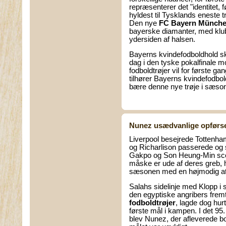
repræsenterer det "identitet, 
hyldest til Tysklands eneste 
Den nye
FC Bayern München
bayerske diamanter, med klu
ydersiden af halsen.
Bayerns kvindefodboldhold ska
dag i den tyske pokalfinale 
fodboldtrøjer
vil for
første gang
tilhører Bayerns kvindefodbo
bære denne nye trøje i sæso
Nunez usædvanlige opførs
Liverpool besejrede Tottenha
og Richarlison passerede og
Gakpo og Son Heung-Min scor
måske er ude af deres greb, h
sæsonen med en højmodig att
Salahs sidelinje med Klopp i 
den egyptiske angribers fremt
fodboldtrøjer
, lagde dog hur
første mål i kampen. I det 9
blev Nunez, der afleverede bol