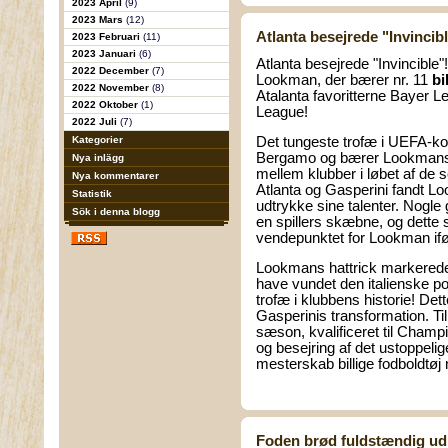
2023 April
(9)
2023 Mars
(12)
Atlanta besejrede "Invincibl
2023 Februari
(11)
2023 Januari
(6)
Atlanta besejrede "Invincible"
2022 December
(7)
Lookman, der bærer nr. 11
bi
2022 November
(8)
Atalanta favoritterne Bayer 
2022 Oktober
(1)
League!
2022 Juli
(7)
Kategorier
Det tungeste trofæ i UEFA-ko
Bergamo og bærer Lookmans s
Nya inlägg
mellem klubber i løbet af de
Nya kommentarer
Atlanta og Gasperini fandt L
Statistik
udtrykke sine talenter. Nogle 
Sök i denna blogg
en spillers skæbne, og dette s
vendepunktet for Lookman if
Lookmans hattrick markerede
have vundet den italienske pok
trofæ i klubbens historie! Det
Gasperinis transformation. Til
sæson, kvalificeret til Champi
og besejring af det ustoppeli
mestersk
ab
billige fodboldtøj
Foden brød fuldstændig ud