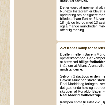
målet var ugyldigt.
Det er værd at nævne, at alt in
Nunezs Instagram er blevet sle
opdatering om at signere med 
billede af ham iført nr. 9
Liver
18 mål og bidrog med 13 ass
også mange muligheder, hvilke
offentlig mening.
2-2! Kanes kamp for at rens
Duellen mellem Bayern Münch
opmærksomhed. Før kampen op
at bære rød
billige fodboldtr
i håb om at Allianz Arena vil
modstanderne.
Selvom Galacticos er den mer
Bayern München stadig stær
Real Madrid tog føringen i sc
det gæstende hold og scored
skyggen af Ronaldo. Bayern-a
Real Madrid fodboldtrøje
.
Kampen endte til sidst 2-2.