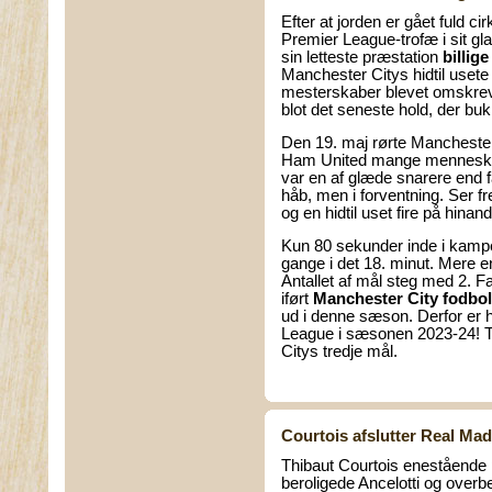
Efter at jorden er gået fuld c
Premier League-trofæ i sit g
sin letteste præstation
billig
Manchester Citys hidtil usete
mesterskaber blevet omskrevet
blot det seneste hold, der bu
Den 19. maj rørte Manchest
Ham United mange menneskers
var en af glæde snarere end f
håb, men i forventning. Ser fr
og en hidtil uset fire på hin
Kun 80 sekunder inde i kamp
gange i det 18. minut. Mere e
Antallet af mål steg med 2. F
iført
Manchester City fodbol
ud i denne sæson. Derfor er h
League i sæsonen 2023-24! Titl
Citys tredje mål.
Courtois afslutter Real Ma
Thibaut Courtois enestående
beroligede Ancelotti og overb