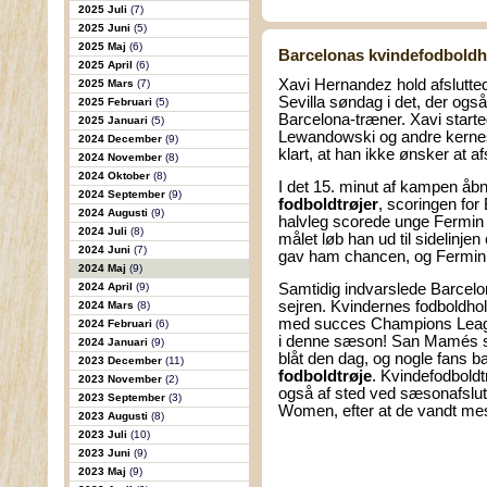
2025 Juli
(7)
2025 Juni
(5)
2025 Maj
(6)
Barcelonas kvindefodboldho
2025 April
(6)
Xavi Hernandez hold afslutt
2025 Mars
(7)
Sevilla søndag i det, der og
2025 Februari
(5)
Barcelona-træner. Xavi start
2025 Januari
(5)
Lewandowski og andre kernes
2024 December
(9)
klart, at han ikke ønsker at 
2024 November
(8)
2024 Oktober
(8)
I det 15. minut af kampen åb
2024 September
(9)
fodboldtrøjer
, scoringen fo
2024 Augusti
(9)
halvleg scorede unge Fermin 
2024 Juli
(8)
målet løb han ud til sidelinj
2024 Juni
(7)
gav ham chancen, og Fermin e
2024 Maj
(9)
2024 April
(9)
Samtidig indvarslede Barcelo
sejren. Kvindernes fodboldho
2024 Mars
(8)
med succes Champions League
2024 Februari
(6)
i denne sæson! San Mamés st
2024 Januari
(9)
blåt den dag, og nogle fans b
2023 December
(11)
fodboldtrøje
. Kvindefodbold
2023 November
(2)
også af sted ved sæsonafslu
2023 September
(3)
Women, efter at de vandt me
2023 Augusti
(8)
2023 Juli
(10)
2023 Juni
(9)
2023 Maj
(9)