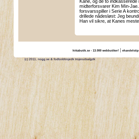
Kane, og de to indkasserede m
midterforsvarer Kim Min-Jae.
forsvarsspiller i Serie A kont
drillede nådesløst: Jeg beun
Han vil sikre, at Kanes meste
|
hittabutik.se - 13.000 webbutiker!
ehandelstip
(c) 2011, nogg.se & fodboldtrojedk trojerudsalgdk