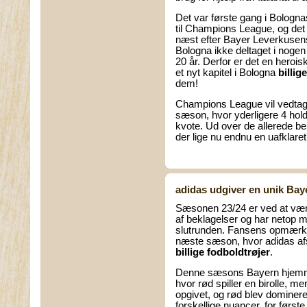
Det var første gang i Bolognas
til Champions League, og det
næst efter Bayer Leverkusens
Bologna ikke deltaget i noge
20 år. Derfor er det en herois
et nyt kapitel i Bologna
billig
dem!
Champions League vil vedtag
sæson, hvor yderligere 4 hold 
kvote. Ud over de allerede be
der lige nu endnu en uafklaret
adidas udgiver en unik Bay
Sæsonen 23/24 er ved at være
af beklagelser og har netop 
slutrunden. Fansens opmærk
næste sæson, hvor adidas af
billige fodboldtrøjer
.
Denne sæsons Bayern hjemme
hvor rød spiller en birolle, m
opgivet, og rød blev domineren
forskellige nuancer, for først