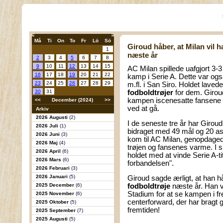
Må
Ti
On
To
Fr
Lö
Sö
Giroud håber, at Milan vil h
1
næste år
2
3
4
5
6
7
8
9
10
11
12
13
14
15
AC Milan spillede uafgjort 3-
16
17
18
19
20
21
22
kamp i Serie A. Dette var og
23
24
25
26
27
28
29
m.fl. i San Siro. Holdet la
30
31
fodboldtrøjer
for dem. Girou
kampen iscenesatte fansene et 
<<
December (2024)
>>
ved at gå.
Arkiv
2026 Augusti
(2)
I de seneste tre år har Giro
2026 Juli
(1)
bidraget med 49 mål og 20 as
2026 Juni
(3)
kom til AC Milan, genopdagede
2026 Maj
(4)
trøjen og fansenes varme. I s
2026 April
(6)
holdet med at vinde Serie A-tit
2026 Mars
(6)
forbandelsen".
2026 Februari
(3)
2026 Januari
(5)
Giroud sagde ærligt, at han h
2025 December
(6)
fodboldtrøje
næste år. Han vi
Stadium for at se kampen i f
2025 November
(6)
centerforward, der har bragt go
2025 Oktober
(5)
fremtiden!
2025 September
(7)
2025 Augusti
(5)