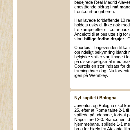
besejrede Real Madrid Alave
enestående bidrag i
målmands
frontcourt-angriberen.
Han lavede forbløffende 10 redn
holdets uskyld. Ikke nok med 
tre kampe efter sit comeback!
Ancelotti til at beslutte sig fo
start-
billige fodboldtrøjer
i 
Courtois tilbagevenden til k
oprindeligt bekymring blandt 
belgiske spiller var tilbage i
på disse spørgsmål med prakti
Courtois en stor indsats for d
træning hver dag. Nu forventer
igen på Wembley.
Nyt kapitel i Bologna
Juventus og Bologna skal ko
25, efter at Roma tabte 2-1 ti
spillede på udebane, fortsat p
Napoli med 2-0. Bianconeri, 
hjemmebane, spillede 1-1 me
brug for hjælp fra Atalanta ti