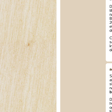
D
t
n
B
2
e
d
C
s
k
d
a
S
a
s
n
b
D
h
o
f