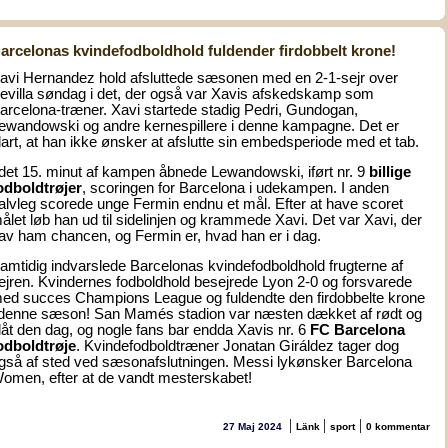
arcelonas kvindefodboldhold fuldender firdobbelt krone!
avi Hernandez hold afsluttede sæsonen med en 2-1-sejr over
evilla søndag i det, der også var Xavis afskedskamp som
arcelona-træner. Xavi startede stadig Pedri, Gundogan,
ewandowski og andre kernespillere i denne kampagne. Det er
lart, at han ikke ønsker at afslutte sin embedsperiode med et tab.
 det 15. minut af kampen åbnede Lewandowski, iført nr. 9
billige
odboldtrøjer
, scoringen for Barcelona i udekampen. I anden
alvleg scorede unge Fermin endnu et mål. Efter at have scoret
ålet løb han ud til sidelinjen og krammede Xavi. Det var Xavi, der
av ham chancen, og Fermin er, hvad han er i dag.
amtidig indvarslede Barcelonas kvindefodboldhold frugterne af
ejren. Kvindernes fodboldhold besejrede Lyon 2-0 og forsvarede
ed succes Champions League og fuldendte den firdobbelte krone
 denne sæson! San Mamés stadion var næsten dækket af rødt og
låt den dag, og nogle fans bar endda Xavis nr. 6
FC Barcelona
odboldtrøje
. Kvindefodboldtræner Jonatan Giráldez tager dog
gså af sted ved sæsonafslutningen. Messi lykønsker Barcelona
omen, efter at de vandt mesterskabet!
|
|
|
27 Maj 2024
Länk
sport
0 kommentar