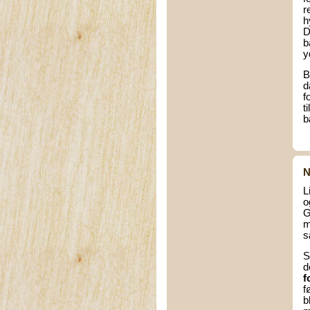
r
h
D
b
y
B
d
f
t
b
N
L
o
G
m
s
S
d
f
f
b