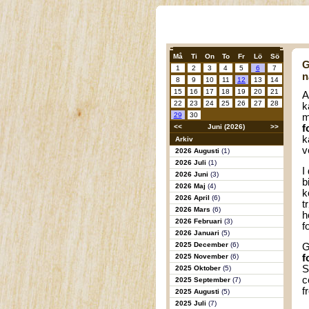
Må
Ti
On
To
Fr
Lö
Sö
G
1
2
3
4
5
6
7
n
8
9
10
11
12
13
14
15
16
17
18
19
20
21
A
22
23
24
25
26
27
28
k
29
30
m
<<
Juni (2026)
>>
f
k
Arkiv
v
2026 Augusti
(1)
2026 Juli
(1)
I
2026 Juni
(3)
b
2026 Maj
(4)
k
2026 April
(6)
t
2026 Mars
(6)
h
2026 Februari
(3)
f
2026 Januari
(5)
2025 December
(6)
G
2025 November
(6)
f
S
2025 Oktober
(5)
c
2025 September
(7)
f
2025 Augusti
(5)
2025 Juli
(7)