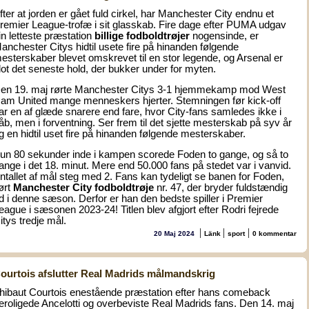
fter at jorden er gået fuld cirkel, har Manchester City endnu et
remier League-trofæ i sit glasskab. Fire dage efter PUMA udgav
in letteste præstation
billige fodboldtrøjer
nogensinde, er
anchester Citys hidtil usete fire på hinanden følgende
esterskaber blevet omskrevet til en stor legende, og Arsenal er
lot det seneste hold, der bukker under for myten.
en 19. maj rørte Manchester Citys 3-1 hjemmekamp mod West
am United mange menneskers hjerter. Stemningen før kick-off
ar en af glæde snarere end fare, hvor City-fans samledes ikke i
åb, men i forventning. Ser frem til det sjette mesterskab på syv år
g en hidtil uset fire på hinanden følgende mesterskaber.
un 80 sekunder inde i kampen scorede Foden to gange, og så to
ange i det 18. minut. Mere end 50.000 fans på stedet var i vanvid.
ntallet af mål steg med 2. Fans kan tydeligt se banen for Foden,
ført
Manchester City fodboldtrøje
nr. 47, der bryder fuldstændig
d i denne sæson. Derfor er han den bedste spiller i Premier
eague i sæsonen 2023-24! Titlen blev afgjort efter Rodri fejrede
itys tredje mål.
|
|
|
20 Maj 2024
Länk
sport
0 kommentar
ourtois afslutter Real Madrids målmandskrig
hibaut Courtois enestående præstation efter hans comeback
eroligede Ancelotti og overbeviste Real Madrids fans. Den 14. maj