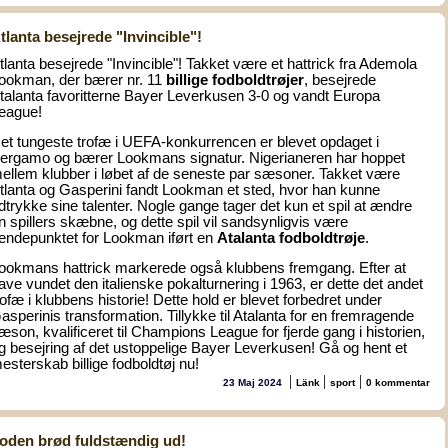
tlanta besejrede "Invincible"!
tlanta besejrede "Invincible"! Takket være et hattrick fra Ademola
ookman, der bærer nr. 11
billige fodboldtrøjer
, besejrede
talanta favoritterne Bayer Leverkusen 3-0 og vandt Europa
eague!
et tungeste trofæ i UEFA-konkurrencen er blevet opdaget i
ergamo og bærer Lookmans signatur. Nigerianeren har hoppet
ellem klubber i løbet af de seneste par sæsoner. Takket være
tlanta og Gasperini fandt Lookman et sted, hvor han kunne
dtrykke sine talenter. Nogle gange tager det kun et spil at ændre
n spillers skæbne, og dette spil vil sandsynligvis være
endepunktet for Lookman iført en
Atalanta fodboldtrøje
.
ookmans hattrick markerede også klubbens fremgang. Efter at
ave vundet den italienske pokalturnering i 1963, er dette det andet
rofæ i klubbens historie! Dette hold er blevet forbedret under
asperinis transformation. Tillykke til Atalanta for en fremragende
æson, kvalificeret til Champions League for fjerde gang i historien,
g besejring af det ustoppelige Bayer Leverkusen! Gå og hent et
estersk
ab
billige fodboldtøj
nu!
|
|
|
23 Maj 2024
Länk
sport
0 kommentar
oden brød fuldstændig ud!