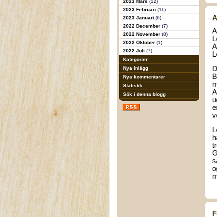
2023 Mars
(12)
2023 Februari
(11)
A
2023 Januari
(6)
2022 December
(7)
A
2022 November
(8)
L
2022 Oktober
(1)
A
2022 Juli
(7)
L
Kategorier
D
Nya inlägg
B
Nya kommentarer
m
Statistik
A
Sök i denna blogg
u
e
v
L
h
t
G
s
o
m
F