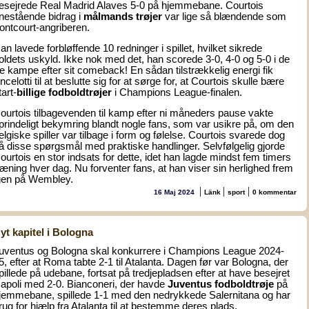
esejrede Real Madrid Alaves 5-0 på hjemmebane. Courtois
nestående bidrag i
målmands trøjer
var lige så blændende som
rontcourt-angriberen.
an lavede forbløffende 10 redninger i spillet, hvilket sikrede
oldets uskyld. Ikke nok med det, han scorede 3-0, 4-0 og 5-0 i de
re kampe efter sit comeback! En sådan tilstrækkelig energi fik
ncelotti til at beslutte sig for at sørge for, at Courtois skulle bære
tart-
billige fodboldtrøjer
i Champions League-finalen.
ourtois tilbagevenden til kamp efter ni måneders pause vakte
prindeligt bekymring blandt nogle fans, som var usikre på, om den
elgiske spiller var tilbage i form og følelse. Courtois svarede dog
å disse spørgsmål med praktiske handlinger. Selvfølgelig gjorde
ourtois en stor indsats for dette, idet han lagde mindst fem timers
ræning hver dag. Nu forventer fans, at han viser sin herlighed frem
gen på Wembley.
|
|
|
16 Maj 2024
Länk
sport
0 kommentar
yt kapitel i Bologna
uventus og Bologna skal konkurrere i Champions League 2024-
5, efter at Roma tabte 2-1 til Atalanta. Dagen før var Bologna, der
pillede på udebane, fortsat på tredjepladsen efter at have besejret
apoli med 2-0. Bianconeri, der havde
Juventus fodboldtrøje
på
jemmebane, spillede 1-1 med den nedrykkede Salernitana og har
rug for hjælp fra Atalanta til at bestemme deres plads.