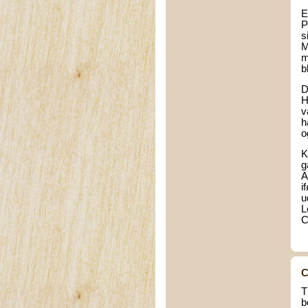
E
P
s
M
m
b
D
H
v
h
o
K
g
A
i
u
L
C
C
T
b