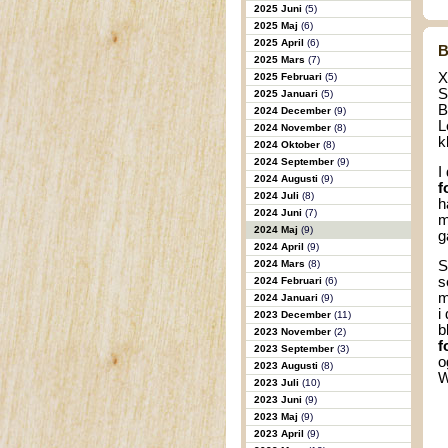
2025 Juni
(5)
2025 Maj
(6)
2025 April
(6)
B
2025 Mars
(7)
X
2025 Februari
(5)
S
2025 Januari
(5)
B
2024 December
(9)
L
2024 November
(8)
k
2024 Oktober
(8)
2024 September
(9)
I
2024 Augusti
(9)
f
2024 Juli
(8)
h
2024 Juni
(7)
m
2024 Maj
(9)
g
2024 April
(9)
2024 Mars
(8)
S
s
2024 Februari
(6)
m
2024 Januari
(9)
i
2023 December
(11)
b
2023 November
(2)
f
2023 September
(3)
o
2023 Augusti
(8)
W
2023 Juli
(10)
2023 Juni
(9)
2023 Maj
(9)
2023 April
(9)