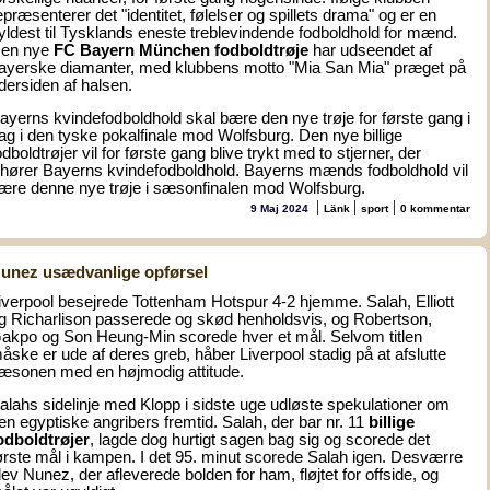
epræsenterer det "identitet, følelser og spillets drama" og er en
yldest til Tysklands eneste treblevindende fodboldhold for mænd.
en nye
FC Bayern München fodboldtrøje
har udseendet af
ayerske diamanter, med klubbens motto "Mia San Mia" præget på
dersiden af halsen.
ayerns kvindefodboldhold skal bære den nye trøje for første gang i
ag i den tyske pokalfinale mod Wolfsburg. Den n
ye
billige
odboldtrøjer
vil for
første gang blive trykt med to stjerner, der
ilhører Bayerns kvindefodboldhold. Bayerns mænds fodboldhold vil
ære denne nye trøje i sæsonfinalen mod Wolfsburg.
|
|
|
9 Maj 2024
Länk
sport
0 kommentar
unez usædvanlige opførsel
iverpool besejrede Tottenham Hotspur 4-2 hjemme. Salah, Elliott
g Richarlison passerede og skød henholdsvis, og Robertson,
akpo og Son Heung-Min scorede hver et mål. Selvom titlen
åske er ude af deres greb, håber Liverpool stadig på at afslutte
æsonen med en højmodig attitude.
alahs sidelinje med Klopp i sidste uge udløste spekulationer om
en egyptiske angribers fremtid. Salah, der bar nr. 11
billige
odboldtrøjer
, lagde dog hurtigt sagen bag sig og scorede det
ørste mål i kampen. I det 95. minut scorede Salah igen. Desværre
lev Nunez, der afleverede bolden for ham, fløjtet for offside, og