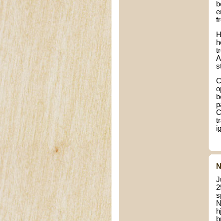
b
e
f
H
h
t
A
s
C
o
b
p
C
t
i
N
J
2
s
N
h
b