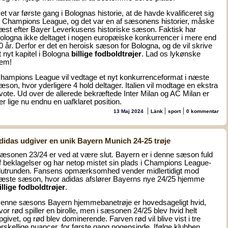
et var første gang i Bolognas historie, at de havde kvalificeret sig
il Champions League, og det var en af sæsonens historier, måske
æst efter Bayer Leverkusens historiske sæson. Faktisk har
ologna ikke deltaget i nogen europæiske konkurrencer i mere end
0 år. Derfor er det en heroisk sæson for Bologna, og de vil skrive
t nyt kapitel i Bologna
billige fodboldtrøjer
. Lad os lykønske
em!
hampions League vil vedtage et nyt konkurrenceformat i næste
æson, hvor yderligere 4 hold deltager. Italien vil modtage en ekstra
vote. Ud over de allerede bekræftede Inter Milan og AC Milan er
er lige nu endnu en uafklaret position.
|
|
|
13 Maj 2024
Länk
sport
0 kommentar
didas udgiver en unik Bayern Munich 24-25 trøje
æsonen 23/24 er ved at være slut. Bayern er i denne sæson fuld
f beklagelser og har netop mistet sin plads i Champions League-
lutrunden. Fansens opmærksomhed vender midlertidigt mod
æste sæson, hvor adidas afslører Bayerns nye 24/25 hjemme
illige fodboldtrøjer
.
enne sæsons Bayern hjemmebanetrøje er hovedsageligt hvid,
vor rød spiller en birolle, men i sæsonen 24/25 blev hvid helt
pgivet, og rød blev dominerende. Farven rød vil blive vist i tre
orskellige nuancer, for første gang nogensinde. Ifølge klubben