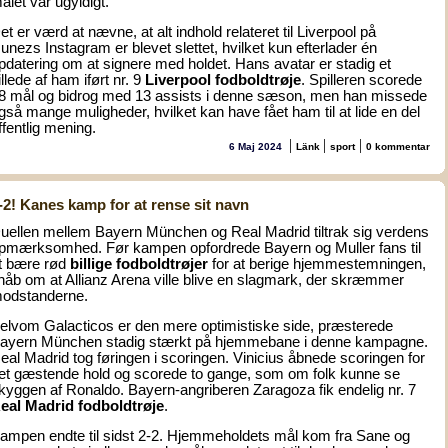
ålet var ugyldigt.
et er værd at nævne, at alt indhold relateret til Liverpool på
unezs Instagram er blevet slettet, hvilket kun efterlader én
pdatering om at signere med holdet. Hans avatar er stadig et
illede af ham iført nr. 9
Liverpool fodboldtrøje
. Spilleren scorede
8 mål og bidrog med 13 assists i denne sæson, men han missede
gså mange muligheder, hvilket kan have fået ham til at lide en del
ffentlig mening.
|
|
|
6 Maj 2024
Länk
sport
0 kommentar
-2! Kanes kamp for at rense sit navn
uellen mellem Bayern München og Real Madrid tiltrak sig verdens
pmærksomhed. Før kampen opfordrede Bayern og Muller fans til
t bære rød
billige fodboldtrøjer
for at berige hjemmestemningen,
 håb om at Allianz Arena ville blive en slagmark, der skræmmer
odstanderne.
elvom Galacticos er den mere optimistiske side, præsterede
ayern München stadig stærkt på hjemmebane i denne kampagne.
eal Madrid tog føringen i scoringen. Vinicius åbnede scoringen for
et gæstende hold og scorede to gange, som om folk kunne se
kyggen af Ronaldo. Bayern-angriberen Zaragoza fik endelig nr. 7
eal Madrid fodboldtrøje
.
ampen endte til sidst 2-2. Hjemmeholdets mål kom fra Sane og