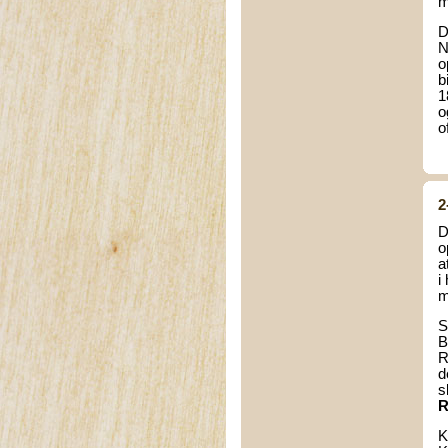
m
D
N
o
b
1
o
o
2
D
o
a
i
m
S
B
R
d
s
R
K