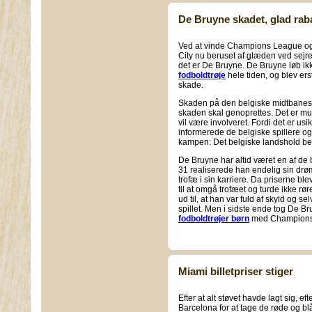
De Bruyne skadet, glad rab
Ved at vinde Champions League og
City nu beruset af glæden ved sejr
det er De Bruyne. De Bruyne løb ik
fodboldtrøje
hele tiden, og blev ers
skade.
Skaden på den belgiske midtbanespill
skaden skal genoprettes. Det er mu
vil være involveret. Fordi det er us
informerede de belgiske spillere o
kampen: Det belgiske landshold beh
De Bruyne har altid været en af de b
31 realiserede han endelig sin dr
trofæ i sin karriere. Da priserne ble
til at omgå trofæet og turde ikke r
ud til, at han var fuld af skyld og s
spillet. Men i sidste ende tog De Br
fodboldtrøjer børn
med Champions L
Miami billetpriser stiger
Efter at alt støvet havde lagt sig, eft
Barcelona for at tage de røde og b