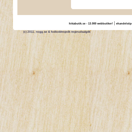
|
hittabutik.se - 13.000 webbutiker!
ehandelstip
(c) 2011, nogg.se & fodboldtrojedk trojerudsalgdk