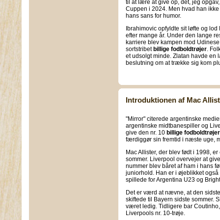
til at lære at give op, det, jeg opg
Cuppen i 2024. Men hvad han ikke v
hans sans for humor.
Ibrahimovic opfyldte sit løfte og lo
efter mange år. Under den lange res
karriere blev kampen mod Udinese h
sortstribet
billige fodboldtrøjer
. Fol
et udsolgt minde. Zlatan havde en l
beslutning om at trække sig kom plu
Introduktionen af Mac Allis
"Mirror" citerede argentinske medie
argentinske midtbanespiller og Liv
give den nr. 10
billige fodboldtrøjer
færdiggør sin fremtid i næste uge, m
Mac Allister, der blev født i 1998, e
sommer. Liverpool overvejer at giv
nummer blev båret af ham i hans før
juniorhold. Han er i øjeblikket og
spillede for Argentina U23 og Brighto
Det er værd at nævne, at den sidste
skiftede til Bayern sidste sommer. S
været ledig. Tidligere bar Coutinh
Liverpools nr. 10-trøje.