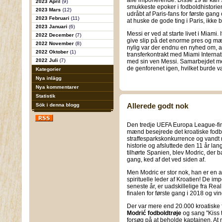
alle imponerende. Disse 19 år kan 
2023 April
(9)
smukkeste epoker i fodboldhistorien. 
2023 Mars
(12)
udråbt af Paris-fans for første gang 
2023 Februari
(11)
at huske de gode ting i Paris, ikke 
2023 Januari
(6)
Messi er ved at starte livet i Miami. I
2022 December
(7)
give slip på det enorme pres og m
2022 November
(8)
nylig var der endnu en nyhed om, a
2022 Oktober
(1)
transferkontrakt med Miami Internati
2022 Juli
(7)
med sin ven Messi. Samarbejdet mell
de genforenet igen, hvilket burde v
Kategorier
Nya inlägg
Nya kommentarer
Statistik
Allerede godt nok
Sök i denna blogg
Den tredje UEFA Europa League-fina
mænd besejrede det kroatiske fodb
straffesparkskonkurrence og vandt m
historie og afsluttede den 11 år la
tilhørte Spanien, blev Modric, der 
gang, ked af det ved siden af.
Men Modric er stor nok, han er en 
spirituelle leder af Kroatien! De im
seneste år, er uadskillelige fra Re
finalen for første gang i 2018 og vi
Der var mere end 20.000 kroatiske
Modrić fodboldtrøje
og sang "Kiss t
forsøg på at beholde kaptajnen. At 