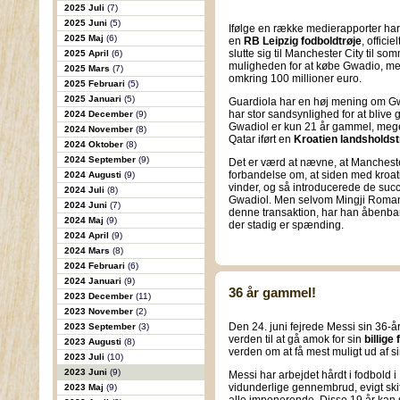
2025 Juli
(7)
2025 Juni
(5)
Ifølge en række medierapporter har 
2025 Maj
(6)
en
RB Leipzig fodboldtrøje
, officie
slutte sig til Manchester City til 
2025 April
(6)
muligheden for at købe Gwadio, men
2025 Mars
(7)
omkring 100 millioner euro.
2025 Februari
(5)
2025 Januari
(5)
Guardiola har en høj mening om Gwa
har stor sandsynlighed for at blive
2024 December
(9)
Gwadiol er kun 21 år gammel, mege
2024 November
(8)
Qatar iført en
Kroatien landsholdst
2024 Oktober
(8)
2024 September
(9)
Det er værd at nævne, at Mancheste
forbandelse om, at siden med kroat
2024 Augusti
(9)
vinder, og så introducerede de succ
2024 Juli
(8)
Gwadiol. Men selvom Mingji Romano
2024 Juni
(7)
denne transaktion, har han åbenbart 
2024 Maj
(9)
der stadig er spænding.
2024 April
(9)
2024 Mars
(8)
2024 Februari
(6)
2024 Januari
(9)
36 år gammel!
2023 December
(11)
2023 November
(2)
Den 24. juni fejrede Messi sin 36-å
2023 September
(3)
verden til at gå amok for sin
billige
2023 Augusti
(8)
verden om at få mest muligt ud af s
2023 Juli
(10)
2023 Juni
(9)
Messi har arbejdet hårdt i fodbold 
vidunderlige gennembrud, evigt ski
2023 Maj
(9)