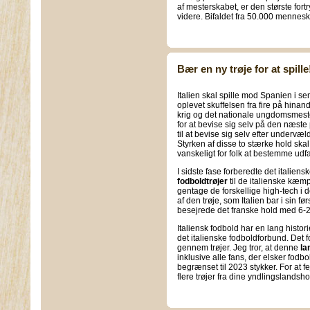
af mesterskabet, er den største fort
videre. Bifaldet fra 50.000 menneske
Bær en ny trøje for at spille
Italien skal spille mod Spanien i s
oplevet skuffelsen fra fire på hin
krig og det nationale ungdomsmest
for at bevise sig selv på den næste
til at bevise sig selv efter underv
Styrken af disse to stærke hold skal
vanskeligt for folk at bestemme udfal
I sidste fase forberedte det italien
fodboldtrøjer
til de italienske kæmp
gentage de forskellige high-tech i d
af den trøje, som Italien bar i sin f
besejrede det franske hold med 6-2
Italiensk fodbold har en lang histor
det italienske fodboldforbund. Det f
gennem trøjer. Jeg tror, at denne
la
inklusive alle fans, der elsker fodb
begrænset til 2023 stykker. For at f
flere trøjer fra dine yndlingslandsh