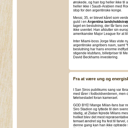
ønskede, og han tog heller ikke ti
heller ikke i Saudi-Arabien med Ro
stop for den argentinske konge.
Messi, 35, er blevet kåret som verd
guld i en
Argentina landsholdstrøj
taget en beslutning, der får fans over
ikke uventet. Han afslutter sin euro
amerikanske Major League for at til
Inter Miami-boss Jorge Mas viste 
argentinske angribers navn, samt "f
beslutning har hans enorme indflydel
stigende klubfans, billetpriser til 
David Beckhams investering.
Fra at være ung og energisk 
I San Siros publikums sang var Ibra
med tårer i fodboldverdenen, men de
følelsesladet foran kameraet.
GOD BYE! Mange Milan-fans bar nr
Siro Stadion og lyttede til den svens
stadig, at Zlatan fejrede Milans m
hvilket blev det mest repræsentative
temaet ændret sig fra fest til farve
denne gang kan han ikke optræde s