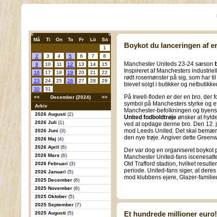
Må
Ti
On
To
Fr
Lö
Sö
Boykot du lanceringen af e
1
2
3
4
5
6
7
8
Manchester Uniteds 23-24 sæson
9
10
11
12
13
14
15
Inspireret af Manchesters industriel
16
17
18
19
20
21
22
rødt rosemønster på sig, som har t
23
24
25
26
27
28
29
blevet solgt i butikker og netbutikker
30
31
På Irwell-floden er der en bro, der 
<<
December (2024)
>>
symbol på Manchesters styrke og e
Arkiv
Manchester-befolkningen og byens i
2026 Augusti
(2)
United fodboldtrøje
ønsker at hylde
2026 Juli
(1)
ved at opdage denne bro. Den 12. jul
mod Leeds United. Det skal bemærk
2026 Juni
(3)
den nye trøje. Angiver dette Green
2026 Maj
(4)
2026 April
(6)
Der var dog en organiseret boykot
2026 Mars
(6)
Manchester United-fans iscenesatte 
Old Trafford stadion, hvilket resulte
2026 Februari
(3)
periode. United-fans siger, at dere
2026 Januari
(5)
mod klubbens ejere, Glazer-familie
2025 December
(6)
2025 November
(6)
2025 Oktober
(5)
2025 September
(7)
Et hundrede millioner euro!
2025 Augusti
(5)