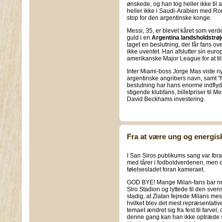
ønskede, og han tog heller ikke ti
heller ikke i Saudi-Arabien med Ro
stop for den argentinske konge.
Messi, 35, er blevet kåret som verd
guld i en
Argentina landsholdstrøj
taget en beslutning, der får fans over
ikke uventet. Han afslutter sin euro
amerikanske Major League for at til
Inter Miami-boss Jorge Mas viste 
argentinske angribers navn, samt "f
beslutning har hans enorme indflydel
stigende klubfans, billetpriser til 
David Beckhams investering.
Fra at være ung og energisk 
I San Siros publikums sang var Ibra
med tårer i fodboldverdenen, men de
følelsesladet foran kameraet.
GOD BYE! Mange Milan-fans bar nr
Siro Stadion og lyttede til den svens
stadig, at Zlatan fejrede Milans m
hvilket blev det mest repræsentative
temaet ændret sig fra fest til farve
denne gang kan han ikke optræde s