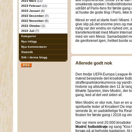
alle imponerende. Disse 19 år kan 
2023 Mars
(12)
smukkeste epoker i fodboldhistorien. 
2023 Februari
(11)
udråbt af Paris-fans for første gang 
2023 Januari
(6)
at huske de gode ting i Paris, ikke 
2022 December
(7)
Messi er ved at starte livet i Miami. I
2022 November
(8)
give slip på det enorme pres og m
2022 Oktober
(1)
nylig var der endnu en nyhed om, a
2022 Juli
(7)
transferkontrakt med Miami Internati
Kategorier
med sin ven Messi. Samarbejdet mell
de genforenet igen, hvilket burde v
Nya inlägg
Nya kommentarer
Statistik
Sök i denna blogg
Allerede godt nok
Den tredje UEFA Europa League-fina
mænd besejrede det kroatiske fodb
straffesparkskonkurrence og vandt m
historie og afsluttede den 11 år la
tilhørte Spanien, blev Modric, der 
gang, ked af det ved siden af.
Men Modric er stor nok, han er en 
spirituelle leder af Kroatien! De im
seneste år, er uadskillelige fra Re
finalen for første gang i 2018 og vi
Der var mere end 20.000 kroatiske
Modrić fodboldtrøje
og sang "Kiss t
forsøg på at beholde kaptajnen. At 