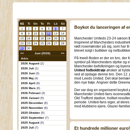
Må
Ti
On
To
Fr
Lö
Sö
Boykot du lanceringen af e
1
2
3
4
5
6
7
8
9
10
11
12
13
14
Manchester Uniteds 23-24 sæson
15
16
17
18
19
20
21
Inspireret af Manchesters industriel
22
23
24
25
26
27
28
rødt rosemønster på sig, som har t
29
30
blevet solgt i butikker og netbutikker
<<
Juni (2026)
>>
På Irwell-floden er der en bro, der 
Arkiv
symbol på Manchesters styrke og e
2026 Augusti
(2)
Manchester-befolkningen og byens i
2026 Juli
(1)
United fodboldtrøje
ønsker at hylde
2026 Juni
(3)
ved at opdage denne bro. Den 12. jul
mod Leeds United. Det skal bemærk
2026 Maj
(4)
den nye trøje. Angiver dette Green
2026 April
(6)
2026 Mars
(6)
Der var dog en organiseret boykot
2026 Februari
(3)
Manchester United-fans iscenesatte 
Old Trafford stadion, hvilket resulte
2026 Januari
(5)
periode. United-fans siger, at dere
2025 December
(6)
mod klubbens ejere, Glazer-familie
2025 November
(6)
2025 Oktober
(5)
2025 September
(7)
2025 Augusti
(5)
Et hundrede millioner euro!
2025 Juli
(7)