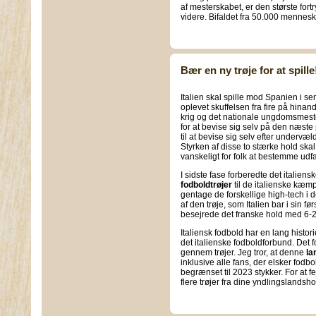
af mesterskabet, er den største fort
videre. Bifaldet fra 50.000 menneske
Bær en ny trøje for at spille
Italien skal spille mod Spanien i s
oplevet skuffelsen fra fire på hin
krig og det nationale ungdomsmest
for at bevise sig selv på den næste
til at bevise sig selv efter underv
Styrken af disse to stærke hold skal
vanskeligt for folk at bestemme udfal
I sidste fase forberedte det italien
fodboldtrøjer
til de italienske kæmp
gentage de forskellige high-tech i d
af den trøje, som Italien bar i sin f
besejrede det franske hold med 6-2
Italiensk fodbold har en lang histor
det italienske fodboldforbund. Det f
gennem trøjer. Jeg tror, at denne
la
inklusive alle fans, der elsker fodb
begrænset til 2023 stykker. For at f
flere trøjer fra dine yndlingslandsh