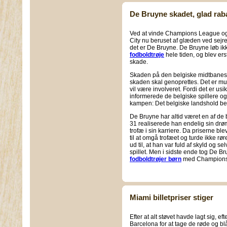
De Bruyne skadet, glad rab
Ved at vinde Champions League og
City nu beruset af glæden ved sejr
det er De Bruyne. De Bruyne løb ik
fodboldtrøje
hele tiden, og blev ers
skade.
Skaden på den belgiske midtbanespill
skaden skal genoprettes. Det er mu
vil være involveret. Fordi det er us
informerede de belgiske spillere o
kampen: Det belgiske landshold beh
De Bruyne har altid været en af de b
31 realiserede han endelig sin dr
trofæ i sin karriere. Da priserne ble
til at omgå trofæet og turde ikke r
ud til, at han var fuld af skyld og s
spillet. Men i sidste ende tog De Br
fodboldtrøjer børn
med Champions L
Miami billetpriser stiger
Efter at alt støvet havde lagt sig, eft
Barcelona for at tage de røde og b