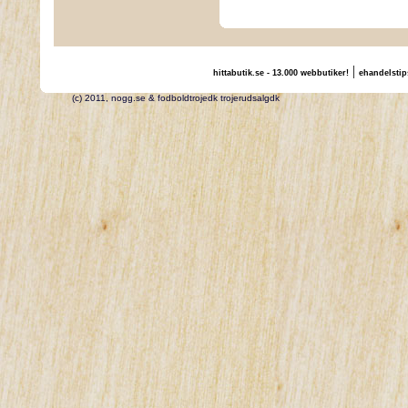
|
hittabutik.se - 13.000 webbutiker!
ehandelstip
(c) 2011, nogg.se & fodboldtrojedk trojerudsalgdk