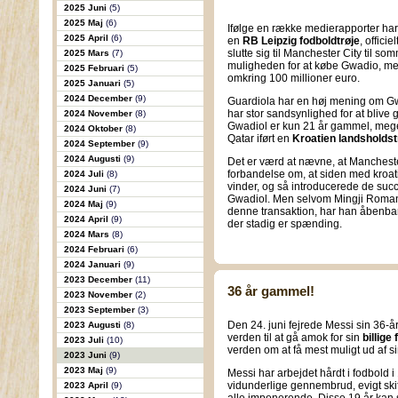
2025 Juni
(5)
2025 Maj
(6)
Ifølge en række medierapporter har 
2025 April
(6)
en
RB Leipzig fodboldtrøje
, officie
slutte sig til Manchester City til 
2025 Mars
(7)
muligheden for at købe Gwadio, men
2025 Februari
(5)
omkring 100 millioner euro.
2025 Januari
(5)
2024 December
(9)
Guardiola har en høj mening om Gwa
har stor sandsynlighed for at blive
2024 November
(8)
Gwadiol er kun 21 år gammel, mege
2024 Oktober
(8)
Qatar iført en
Kroatien landsholdst
2024 September
(9)
2024 Augusti
(9)
Det er værd at nævne, at Mancheste
forbandelse om, at siden med kroat
2024 Juli
(8)
vinder, og så introducerede de succ
2024 Juni
(7)
Gwadiol. Men selvom Mingji Romano
2024 Maj
(9)
denne transaktion, har han åbenbart 
2024 April
(9)
der stadig er spænding.
2024 Mars
(8)
2024 Februari
(6)
2024 Januari
(9)
2023 December
(11)
36 år gammel!
2023 November
(2)
2023 September
(3)
Den 24. juni fejrede Messi sin 36-å
2023 Augusti
(8)
verden til at gå amok for sin
billige
2023 Juli
(10)
verden om at få mest muligt ud af s
2023 Juni
(9)
2023 Maj
(9)
Messi har arbejdet hårdt i fodbold 
vidunderlige gennembrud, evigt ski
2023 April
(9)