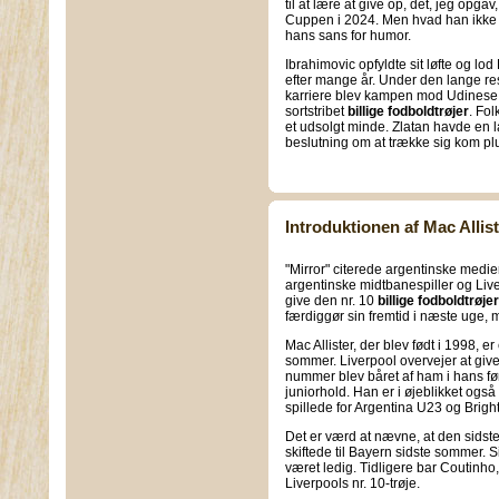
til at lære at give op, det, jeg opg
Cuppen i 2024. Men hvad han ikke v
hans sans for humor.
Ibrahimovic opfyldte sit løfte og lo
efter mange år. Under den lange res
karriere blev kampen mod Udinese h
sortstribet
billige fodboldtrøjer
. Fol
et udsolgt minde. Zlatan havde en l
beslutning om at trække sig kom plu
Introduktionen af Mac Allis
"Mirror" citerede argentinske medie
argentinske midtbanespiller og Liv
give den nr. 10
billige fodboldtrøjer
færdiggør sin fremtid i næste uge, m
Mac Allister, der blev født i 1998, e
sommer. Liverpool overvejer at giv
nummer blev båret af ham i hans før
juniorhold. Han er i øjeblikket og
spillede for Argentina U23 og Brighto
Det er værd at nævne, at den sidste
skiftede til Bayern sidste sommer. S
været ledig. Tidligere bar Coutinh
Liverpools nr. 10-trøje.