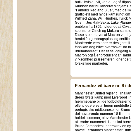
butik, hvis du vil, kan du også tilpa
Klubben har nu lanceret sit hjem Cr
"Famous Red and Blue", med de iko
graffiti-stil med hvide kant rundt 
Wilfried Zaha, Will Hughes, Tyrick 
Guéhi, Jes Rak-Sakyi, Luke Plang
emblem fra 1861 hylder også Cryst
sponsorer Cinch og Mukuru samt te
Disse sæt er lavet af Macron ved hj
hentet fra genbrugsplast og certific
Monterede versioner er designet til 
fans kan dog blive overrasket, da 
udebanedragt. Der er selvfølgelig ik
Macron også er producent af Haiduks 
virksomhed præsenterer lignende trøj
forskellige markeder.
Fernandez vil bære nr. 8 i
Manchester United rejser til Thail
deres første kamp mod Liverpool i n
hjemmebane billige fodboldtrøjer fo
offentliggørelse af trøjen meddelt
portugisiske midtbanespiller Bruno
det nuværende nummer 18 til nummer
holdet i sommer, blev Manchester U
at ændre nummeret. Han skal bære t
Bruno Fernandes underskrev en ny ko
havde Fernandes Manchester Unite