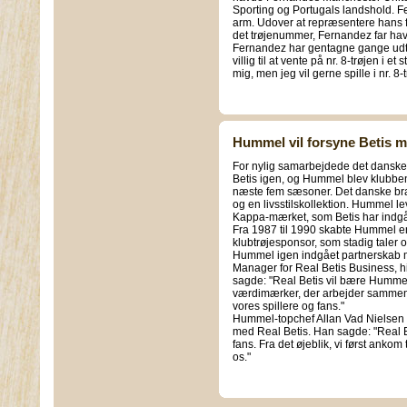
Sporting og Portugals landshold. Fe
arm. Udover at repræsentere hans f
det trøjenummer, Fernandez far hav
Fernandez har gentagne gange udtry
villig til at vente på nr. 8-trøjen i et
mig, men jeg vil gerne spille i nr. 
Hummel vil forsyne Betis m
For nylig samarbejdede det danske
Betis igen, og Hummel blev klubbens
næste fem sæsoner. Det danske bran
og en livsstilskollektion. Hummel le
Kappa-mærket, som Betis har indgå
Fra 1987 til 1990 skabte Hummel en
klubtrøjesponsor, som stadig taler o
Hummel igen indgået partnerskab 
Manager for Real Betis Business,
sagde: "Real Betis vil bære Hummel
værdimærker, der arbejder sammen fo
vores spillere og fans."
Hummel-topchef Allan Vad Nielsen er
med Real Betis. Han sagde: "Real Be
fans. Fra det øjeblik, vi først anko
os."