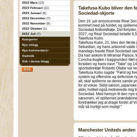
2023 Mars
(12)
Takefusa Kubo bliver den fø
2023 Februari
(11)
Sociedad-skjorte
2023 Januari
(6)
2022 December
(7)
Den 19. juli annoncerede Real Socied
2022 November
(8)
kommet med på holdet, og spillerne
2022 Oktober
(1)
Sociedad fodboldtrøje. Det forlyder, 
2027, og Real Sociedad betalte 6,5 
2022 Juli
(7)
Takefusa Kubo.
Kategorier
Takefusa Kubo, 21, blev den første j
Nya inlägg
Sebastian, og hans ankomst vakte st
Nya kommentarer
mandags havde Real Sociedad oprett
Da han ankom til Miramar Palace, t
Statistik
Concha-bugten i baggrunden iført en
Sök i denna blogg
forsiden og hans navn "Take" og 1
sportsdirektør Roberto Olabe var le
Takefusa Kubo sagde: "Først og frem
system og offensive og defensive ry
alt, skal spillerne se deres sande p
for at vokse. Sidst sæson, japanske
aktiv, hvilket også motiverede mig ti
Sociedad. Med hensyn til den nye sæ
sæsonen, vil spillernes præstatione
foretrækker jeg at drage fordel af Vis
mål så hurtigt som muligt."
Manchester Uniteds anden