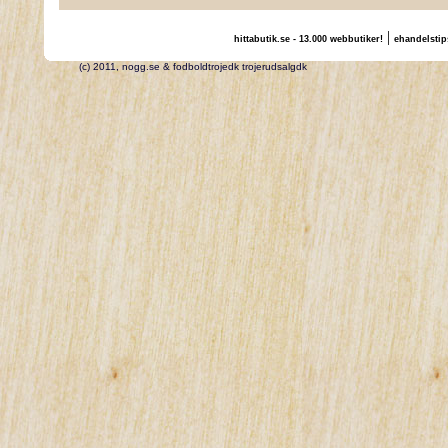
|
hittabutik.se - 13.000 webbutiker!
ehandelstip
(c) 2011, nogg.se & fodboldtrojedk trojerudsalgdk