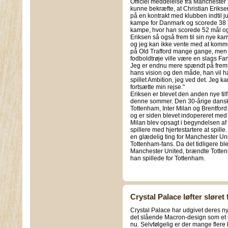
Officiel meddelelse fra Manchester 
kunne bekræfte, at Christian Erikse
på en kontrakt med klubben indtil j
kampe for Danmark og scorede 38 m
kampe, hvor han scorede 52 mål og
Eriksen så også frem til sin nye kar
og jeg kan ikke vente med at komme 
på Old Trafford mange gange, men
fodboldtrøje ville være en slags Fan
Jeg er endnu mere spændt på frem
hans vision og den måde, han vil hav
spillet Ambition, jeg ved det. Jeg k
fortsætte min rejse."
Eriksen er blevet den anden nye tilf
denne sommer. Den 30-årige danske 
Tottenham, Inter Milan og Brentford
og er siden blevet indopereret med 
Milan blev opsagt i begyndelsen af d
spillere med hjertestartere at spill
en glædelig ting for Manchester Uni
Tottenham-fans. Da det tidligere blev 
Manchester United, brændte Tottenh
han spillede for Tottenham.
Crystal Palace løfter sløre
Crystal Palace har udgivet deres n
det slående Macron-design som et h
nu. Selvfølgelig er der mange flere 