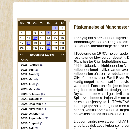
Må
Ti
On
To
Fr
Lö
Sö
Påskønnelse af Manchester 
1
2
3
4
5
6
7
8
9
For nylig har store klubber frigiv
10
11
12
13
14
15
16
fodboldtrøjer
. Lad os i dag tale om
17
18
19
20
21
22
23
sæsonens udebanetrøje med røde og
24
25
26
27
28
29
30
I 1960'erne og 1970'erne opnåede
<<
November (2025)
>>
resultater og blev verdensberømt. 
Arkiv
Manchester City fodboldtrøje
stam
2026 Augusti
(1)
1969. Udtænkt af klublegenden Malc
striber designet, hvilket var en favo
2026 Juli
(1)
stribedesign på den nye udebanetrøj
2026 Juni
(3)
City på holdets logo: Ewell River, E
2026 Maj
(4)
stadig meget markant set fra det vi
2026 April
(6)
være cool. Forsiden af trøjen er bu
2026 Mars
(6)
bagsiden er et helt sort design, der
Brystannoncen vises i gult, hvilket
2026 Februari
(3)
Spillerversionen af trøjen vil være
2026 Januari
(5)
præstationsjerseystof ULTRAWEAVE
2025 December
(6)
for at hjælpe spillere og hold med
2025 November
(6)
banen; ventilatorversionen af trøje
2025 Oktober
(5)
polyesterstof med klassisk dryCELL
2025 September
(7)
Ligesom andre nye sæson PUMA trøj
2025 Augusti
(5)
anbefales det, at du køber spillerve
2025 Juli
(7)