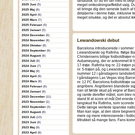
fantastisk. Er du en fan med et beg
2025 Juni
(5)
meget omkostningseffektivt valg. Du
vil bringe dig den seneste batch af 
2025 Maj
(6)
detaljerne i denne trøje, inklusive 
2025 April
(6)
meget smukke, og det er absolut ikk
2025 Mars
(7)
2025 Februari
(5)
2025 Januari
(5)
2024 December
(9)
Lewandowski debut
2024 November
(8)
2024 Oktober
(8)
Barcelona introducerede i sommer f
2024 September
(9)
Lewandowski og Rafinha. Ifølge Bar
2024 Augusti
(9)
Christensens billige fodboldtrøjer
Aubameyang, der er ankommet til ho
2024 Juli
(8)
17-trøje. Rafinha tog nr. 22-trøjen
2024 Juni
(7)
nr. 5-trøjen på, og Lewandowski, de
2024 Maj
(9)
nummer 12 i gårsdagens landsderb
2024 April
(9)
I gårsdagens Las Vegas slog Barce
2024 Mars
(8)
nr. 12 FC Barcelona fodboldtrøje 
angribere. Angriberen blandede sig k
2024 Februari
(6)
han sit første skud på vegne af Barc
2024 Januari
(9)
og ramte derefter målet, som blev r
2023 December
(11)
stand til at score et mål.Det eneste
2023 November
(2)
langskud fra Rafinha, som scorede
2023 September
(3)
Dette længe ventede spanske nation
Man kan sige, at den store begiven
2023 Augusti
(8)
mere og mere interesserede i fodb
2023 Juli
(10)
tiltrukket så mange fans. Fans kom
2023 Juni
(9)
2023 Maj
(9)
2023 April
(9)