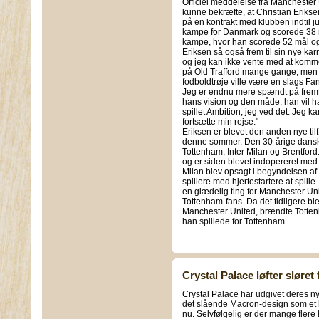
Officiel meddelelse fra Manchester 
kunne bekræfte, at Christian Erikse
på en kontrakt med klubben indtil j
kampe for Danmark og scorede 38 m
kampe, hvor han scorede 52 mål og
Eriksen så også frem til sin nye kar
og jeg kan ikke vente med at komme 
på Old Trafford mange gange, men
fodboldtrøje ville være en slags Fan
Jeg er endnu mere spændt på frem
hans vision og den måde, han vil hav
spillet Ambition, jeg ved det. Jeg k
fortsætte min rejse."
Eriksen er blevet den anden nye tilf
denne sommer. Den 30-årige danske 
Tottenham, Inter Milan og Brentford
og er siden blevet indopereret med 
Milan blev opsagt i begyndelsen af d
spillere med hjertestartere at spill
en glædelig ting for Manchester Uni
Tottenham-fans. Da det tidligere blev 
Manchester United, brændte Tottenh
han spillede for Tottenham.
Crystal Palace løfter sløre
Crystal Palace har udgivet deres n
det slående Macron-design som et h
nu. Selvfølgelig er der mange flere 