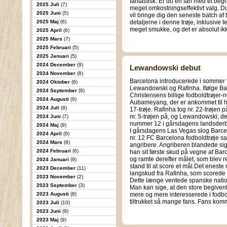
fantastisk. Er du en fan med et beg
2025 Juli
(7)
meget omkostningseffektivt valg. Du
2025 Juni
(5)
vil bringe dig den seneste batch af 
2025 Maj
(6)
detaljerne i denne trøje, inklusive 
meget smukke, og det er absolut ikk
2025 April
(6)
2025 Mars
(7)
2025 Februari
(5)
2025 Januari
(5)
2024 December
(9)
Lewandowski debut
2024 November
(8)
Barcelona introducerede i sommer f
2024 Oktober
(8)
Lewandowski og Rafinha. Ifølge Bar
2024 September
(9)
Christensens billige fodboldtrøjer
2024 Augusti
(9)
Aubameyang, der er ankommet til ho
2024 Juli
(8)
17-trøje. Rafinha tog nr. 22-trøjen
nr. 5-trøjen på, og Lewandowski, de
2024 Juni
(7)
nummer 12 i gårsdagens landsderb
2024 Maj
(9)
I gårsdagens Las Vegas slog Barce
2024 April
(9)
nr. 12 FC Barcelona fodboldtrøje 
2024 Mars
(8)
angribere. Angriberen blandede sig k
2024 Februari
(6)
han sit første skud på vegne af Barc
og ramte derefter målet, som blev r
2024 Januari
(9)
stand til at score et mål.Det eneste
2023 December
(11)
langskud fra Rafinha, som scorede
2023 November
(2)
Dette længe ventede spanske nation
2023 September
(3)
Man kan sige, at den store begiven
2023 Augusti
(8)
mere og mere interesserede i fodb
tiltrukket så mange fans. Fans kom
2023 Juli
(10)
2023 Juni
(9)
2023 Maj
(9)