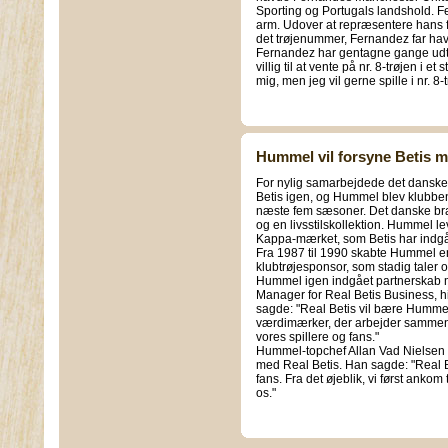
Sporting og Portugals landshold. Fe
arm. Udover at repræsentere hans f
det trøjenummer, Fernandez far hav
Fernandez har gentagne gange udtry
villig til at vente på nr. 8-trøjen i et
mig, men jeg vil gerne spille i nr. 
Hummel vil forsyne Betis m
For nylig samarbejdede det danske
Betis igen, og Hummel blev klubbens
næste fem sæsoner. Det danske bran
og en livsstilskollektion. Hummel le
Kappa-mærket, som Betis har indgå
Fra 1987 til 1990 skabte Hummel en
klubtrøjesponsor, som stadig taler o
Hummel igen indgået partnerskab 
Manager for Real Betis Business,
sagde: "Real Betis vil bære Hummel
værdimærker, der arbejder sammen fo
vores spillere og fans."
Hummel-topchef Allan Vad Nielsen er
med Real Betis. Han sagde: "Real Be
fans. Fra det øjeblik, vi først anko
os."