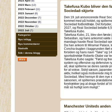
2023 April
(9)
2023 Mars
(12)
Takefusa Kubo bliver den fø
2023 Februari
(11)
Sociedad-skjorte
2023 Januari
(6)
Den 19. juli annoncerede Real Socied
2022 December
(7)
kommet med på holdet, og spillerne
2022 November
(8)
Sociedad fodboldtrøje. Det forlyder, 
2022 Oktober
(1)
2027, og Real Sociedad betalte 6,5 
2022 Juli
(7)
Takefusa Kubo.
Takefusa Kubo, 21, blev den første j
Kategorier
Sebastian, og hans ankomst vakte st
Nya inlägg
mandags havde Real Sociedad oprett
Nya kommentarer
Da han ankom til Miramar Palace, t
Statistik
Concha-bugten i baggrunden iført en
forsiden og hans navn "Take" og 1
Sök i denna blogg
sportsdirektør Roberto Olabe var le
Takefusa Kubo sagde: "Først og frem
system og offensive og defensive ry
alt, skal spillerne se deres sande p
for at vokse. Sidst sæson, japanske
aktiv, hvilket også motiverede mig ti
Sociedad. Med hensyn til den nye sæ
sæsonen, vil spillernes præstatione
foretrækker jeg at drage fordel af Vis
mål så hurtigt som muligt."
Manchester Uniteds anden