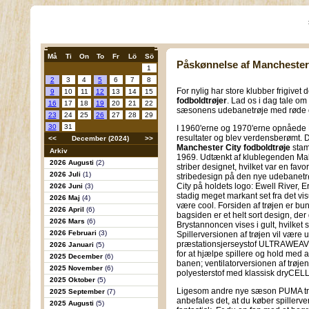
Må
Ti
On
To
Fr
Lö
Sö
Påskønnelse af Manchester 
1
2
3
4
5
6
7
8
For nylig har store klubber frigiv
9
10
11
12
13
14
15
fodboldtrøjer
. Lad os i dag tale om
16
17
18
19
20
21
22
sæsonens udebanetrøje med røde og
23
24
25
26
27
28
29
30
31
I 1960'erne og 1970'erne opnåede
resultater og blev verdensberømt. 
<<
December (2024)
>>
Manchester City fodboldtrøje
stam
Arkiv
1969. Udtænkt af klublegenden Malc
2026 Augusti
(2)
striber designet, hvilket var en favo
2026 Juli
(1)
stribedesign på den nye udebanetrøj
City på holdets logo: Ewell River, E
2026 Juni
(3)
stadig meget markant set fra det vi
2026 Maj
(4)
være cool. Forsiden af trøjen er bu
2026 April
(6)
bagsiden er et helt sort design, der
2026 Mars
(6)
Brystannoncen vises i gult, hvilket
2026 Februari
(3)
Spillerversionen af trøjen vil være
præstationsjerseystof ULTRAWEAVE
2026 Januari
(5)
for at hjælpe spillere og hold med
2025 December
(6)
banen; ventilatorversionen af trøje
2025 November
(6)
polyesterstof med klassisk dryCELL
2025 Oktober
(5)
Ligesom andre nye sæson PUMA trøj
2025 September
(7)
anbefales det, at du køber spillerve
2025 Augusti
(5)