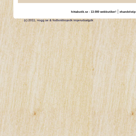
|
hittabutik.se - 13.000 webbutiker!
ehandelstip
(c) 2011, nogg.se & fodboldtrojedk trojerudsalgdk