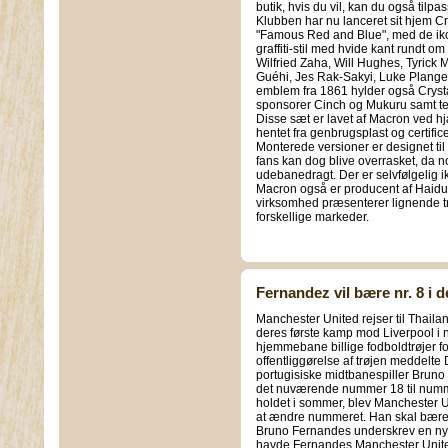
butik, hvis du vil, kan du også tilpa
Klubben har nu lanceret sit hjem Cr
"Famous Red and Blue", med de iko
graffiti-stil med hvide kant rundt 
Wilfried Zaha, Will Hughes, Tyrick 
Guéhi, Jes Rak-Sakyi, Luke Plang
emblem fra 1861 hylder også Cryst
sponsorer Cinch og Mukuru samt te
Disse sæt er lavet af Macron ved hj
hentet fra genbrugsplast og certific
Monterede versioner er designet til 
fans kan dog blive overrasket, da 
udebanedragt. Der er selvfølgelig ik
Macron også er producent af Haiduks 
virksomhed præsenterer lignende trøj
forskellige markeder.
Fernandez vil bære nr. 8 i
Manchester United rejser til Thail
deres første kamp mod Liverpool i n
hjemmebane billige fodboldtrøjer fo
offentliggørelse af trøjen meddelt
portugisiske midtbanespiller Bruno
det nuværende nummer 18 til nummer
holdet i sommer, blev Manchester U
at ændre nummeret. Han skal bære t
Bruno Fernandes underskrev en ny ko
havde Fernandes Manchester Unite