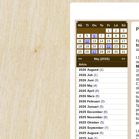
Må
Ti
On
To
Fr
Lö
Sö
P
1
2
3
4
5
6
7
8
9
10
F
11
12
13
14
15
16
17
f
18
19
20
21
22
23
24
s
25
26
27
28
29
30
31
I
<<
Maj (2026)
>>
r
Arkiv
M
2026 Augusti
(1)
1
s
2026 Juli
(1)
s
2026 Juni
(3)
C
2026 Maj
(4)
s
2026 April
(6)
v
2026 Mars
(6)
b
B
2026 Februari
(3)
S
2026 Januari
(5)
p
2025 December
(6)
f
2025 November
(6)
b
2025 Oktober
(5)
p
2025 September
(7)
L
2025 Augusti
(5)
a
2025 Juli
(7)