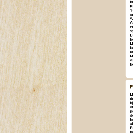
b
K
"
g
W
G
e
s
D
h
M
f
u
M
v
f
F
M
d
h
o
p
d
h
a
B
h