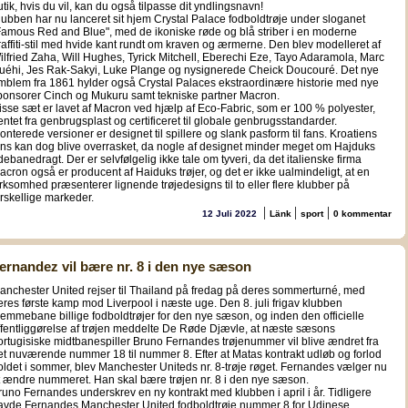
utik, hvis du vil, kan du også tilpasse dit yndlingsnavn!
lubben har nu lanceret sit hjem Crystal Palace fodboldtrøje under sloganet
Famous Red and Blue", med de ikoniske røde og blå striber i en moderne
raffiti-stil med hvide kant rundt om kraven og ærmerne. Den blev modelleret af
ilfried Zaha, Will Hughes, Tyrick Mitchell, Eberechi Eze, Tayo Adaramola, Marc
uéhi, Jes Rak-Sakyi, Luke Plange og nysignerede Cheick Doucouré. Det nye
mblem fra 1861 hylder også Crystal Palaces ekstraordinære historie med nye
ponsorer Cinch og Mukuru samt tekniske partner Macron.
isse sæt er lavet af Macron ved hjælp af Eco-Fabric, som er 100 % polyester,
entet fra genbrugsplast og certificeret til globale genbrugsstandarder.
onterede versioner er designet til spillere og slank pasform til fans. Kroatiens
ans kan dog blive overrasket, da nogle af designet minder meget om Hajduks
debanedragt. Der er selvfølgelig ikke tale om tyveri, da det italienske firma
acron også er producent af Haiduks trøjer, og det er ikke ualmindeligt, at en
irksomhed præsenterer lignende trøjedesigns til to eller flere klubber på
orskellige markeder.
|
|
|
12 Juli 2022
Länk
sport
0 kommentar
ernandez vil bære nr. 8 i den nye sæson
anchester United rejser til Thailand på fredag på deres sommerturné, med
eres første kamp mod Liverpool i næste uge. Den 8. juli frigav klubben
jemmebane billige fodboldtrøjer for den nye sæson, og inden den officielle
ffentliggørelse af trøjen meddelte De Røde Djævle, at næste sæsons
ortugisiske midtbanespiller Bruno Fernandes trøjenummer vil blive ændret fra
et nuværende nummer 18 til nummer 8. Efter at Matas kontrakt udløb og forlod
oldet i sommer, blev Manchester Uniteds nr. 8-trøje røget. Fernandes vælger nu
t ændre nummeret. Han skal bære trøjen nr. 8 i den nye sæson.
runo Fernandes underskrev en ny kontrakt med klubben i april i år. Tidligere
avde Fernandes Manchester United fodboldtrøje nummer 8 for Udinese,