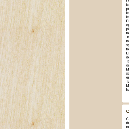
O
k
p
k
k
E
o
p
f
J
h
s
f
E
d
T
o
M
s
e
To
M
h
C
C
d
n