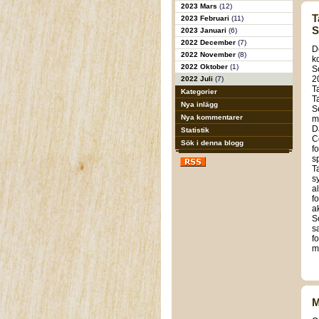
2023 Mars
(12)
T
2023 Februari
(11)
S
2023 Januari
(6)
2022 December
(7)
D
2022 November
(8)
k
2022 Oktober
(1)
S
2
2022 Juli
(7)
T
Kategorier
T
Nya inlägg
S
Nya kommentarer
m
D
Statistik
C
Sök i denna blogg
f
s
T
s
a
f
a
S
s
fo
m
M