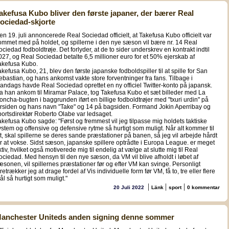
akefusa Kubo bliver den første japaner, der bærer Real
ociedad-skjorte
en 19. juli annoncerede Real Sociedad officielt, at Takefusa Kubo officielt var
ommet med på holdet, og spillerne i den nye sæson vil bære nr. 14 Real
ociedad fodboldtrøje. Det forlyder, at de to sider underskrev en kontrakt indtil
027, og Real Sociedad betalte 6,5 millioner euro for et 50% ejerskab af
akefusa Kubo.
akefusa Kubo, 21, blev den første japanske fodboldspiller til at spille for San
ebastian, og hans ankomst vakte store forventninger fra fans. Tilbage i
andags havde Real Sociedad oprettet en ny officiel Twitter-konto på japansk.
a han ankom til Miramar Palace, tog Takefusa Kubo et sæt billeder med La
oncha-bugten i baggrunden iført en billige fodboldtrøjer med "txuri urdin" på
orsiden og hans navn "Take" og 14 på bagsiden. Formand Jokin Aperribay og
portsdirektør Roberto Olabe var ledsaget.
akefusa Kubo sagde: "Først og fremmest vil jeg tilpasse mig holdets taktiske
ystem og offensive og defensive rytme så hurtigt som muligt. Når alt kommer til
lt, skal spillerne se deres sande præstationer på banen, så jeg vil arbejde hårdt
or at vokse. Sidst sæson, japanske spillere optrådte i Europa League. er meget
ktiv, hvilket også motiverede mig til endelig at vælge at slutte mig til Real
ociedad. Med hensyn til den nye sæson, da VM vil blive afholdt i løbet af
æsonen, vil spillernes præstationer før og efter VM kan svinge. Personligt
retrækker jeg at drage fordel af Vis individuelle form før VM, få to, tre eller flere
ål så hurtigt som muligt."
|
|
|
20 Juli 2022
Länk
sport
0 kommentar
anchester Uniteds anden signing denne sommer