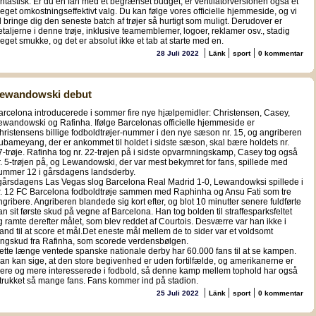
antastisk. Er du en fan med et begrænset budget, er ventilatorversionen også et
eget omkostningseffektivt valg. Du kan følge vores officielle hjemmeside, og vi
il bringe dig den seneste batch af trøjer så hurtigt som muligt. Derudover er
etaljerne i denne trøje, inklusive teamemblemer, logoer, reklamer osv., stadig
eget smukke, og det er absolut ikke et tab at starte med en.
|
|
|
28 Juli 2022
Länk
sport
0 kommentar
ewandowski debut
arcelona introducerede i sommer fire nye hjælpemidler: Christensen, Casey,
ewandowski og Rafinha. Ifølge Barcelonas officielle hjemmeside er
hristensens billige fodboldtrøjer-nummer i den nye sæson nr. 15, og angriberen
ubameyang, der er ankommet til holdet i sidste sæson, skal bære holdets nr.
7-trøje. Rafinha tog nr. 22-trøjen på i sidste opvarmningskamp, Casey tog også
r. 5-trøjen på, og Lewandowski, der var mest bekymret for fans, spillede med
ummer 12 i gårsdagens landsderby.
 gårsdagens Las Vegas slog Barcelona Real Madrid 1-0, Lewandowksi spillede i
r. 12 FC Barcelona fodboldtrøje sammen med Raphinha og Ansu Fati som tre
ngribere. Angriberen blandede sig kort efter, og blot 10 minutter senere fuldførte
an sit første skud på vegne af Barcelona. Han tog bolden til straffesparksfeltet
g ramte derefter målet, som blev reddet af Courtois. Desværre var han ikke i
tand til at score et mål.Det eneste mål mellem de to sider var et voldsomt
angskud fra Rafinha, som scorede verdensbølgen.
ette længe ventede spanske nationale derby har 60.000 fans til at se kampen.
an kan sige, at den store begivenhed er uden fortilfælde, og amerikanerne er
ere og mere interesserede i fodbold, så denne kamp mellem tophold har også
iltrukket så mange fans. Fans kommer ind på stadion.
|
|
|
25 Juli 2022
Länk
sport
0 kommentar