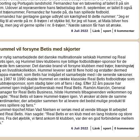
porting og Portugals landshold. Fernandez har en tatovering af tallet 8 på sin
rm. Udover at repræsentere hans fødselsdag den 8. september, er tallet 8 også
et trøjenummer, Fernandez far havde på, da han spillede fodbold.
ernandez har gentagne gange udtrykt sin kærlighed til dette nummer: "Jeg er
llig til at vente på nr. 8-trøjen i et stykke tid, for jeg vil have, at Mata bliver hos
ig, men jeg vil gerne spille i nr. 8-trøjen." Næste sæson får han sit ønske.
|
|
|
8 Juli 2022
Länk
sport
0 kommentar
ummel vil forsyne Betis med skjorter
or nylig samarbejdede det danske multinationale selskab Hummel og Real
etis igen, og Hummel blev klubbens nye billige fodboldtrøjer-sponsor for de
æste fem sæsoner. Det danske brand vil forsyne klubben med trøjer, træningstøj
g en livsstilskollektion. Hummel leverer sæt til flere hold og erstatter dermed
appa-mærket, som Betis har indgået et samarbejde med i de seneste sæsoner.
ra 1987 til 1990 skabte Hummel en række klassiske Real Betis fodboldtrøje som
lubtrøjesponsor, som stadig taler om af fans i dag. Efter 32 års pause har
ummel igen indgået partnerskab med Real Betis. Ramón Alarcón, General
anager for Real Betis Business, hilste Hummels tilbagevenden velkommen og
agde: "Real Betis vil bære Hummel-trøjen igen. Vi ønsker at dele de samme
ærdimærker, der arbejder sammen for at levere det bedst mulige produkt til
ores spillere og fans."
ummel-topchef Allan Vad Nielsen er seriøs med at vende tilbage til arbejdet
ed Real Betis. Han sagde: "Real Betis er en klub med en lang historie og store
ans. Fra det øjeblik, vi først ankom til klubben, var der en god forbindelse mellem
."
|
|
|
6 Juli 2022
Länk
sport
0 kommentar