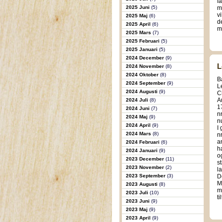
f
2025 Juni
(5)
m
v
2025 Maj
(6)
d
2025 April
(6)
m
2025 Mars
(7)
2025 Februari
(5)
2025 Januari
(5)
2024 December
(9)
L
2024 November
(8)
2024 Oktober
(8)
B
2024 September
(9)
L
2024 Augusti
(9)
C
A
2024 Juli
(8)
1
2024 Juni
(7)
n
2024 Maj
(9)
n
2024 April
(9)
I
2024 Mars
(8)
n
a
2024 Februari
(6)
h
2024 Januari
(9)
o
2023 December
(11)
s
2023 November
(2)
l
2023 September
(3)
D
M
2023 Augusti
(8)
m
2023 Juli
(10)
t
2023 Juni
(9)
2023 Maj
(9)
2023 April
(9)