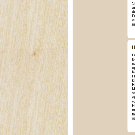
S
a
d
F
vi
m
H
F
B
n
o
K
F
k
H
M
s
v
v
H
m
f
os