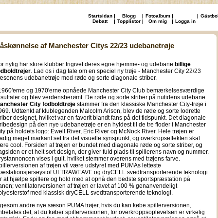
Startsidan
|
Blogg
|
Fotoalbum
|
|
Gästbo
Debatt
|
Topplistor
|
Om mig
|
Logga in
åskønnelse af Manchester Citys 22/23 udebanetrøje
or nylig har store klubber frigivet deres egne hjemme- og udebane
billige
odboldtrøjer
. Lad os i dag tale om en speciel ny trøje - Manchester City 22/23
æsonens udebanetrøje med røde og sorte diagonale striber.
 1960'erne og 1970'erne opnåede Manchester City Club bemærkelsesværdige
esultater og blev verdensberømt. De røde og sorte striber på nutidens udebane
anchester City fodboldtrøje
stammer fra den klassiske Manchester City-trøje i
969. Udtænkt af klublegenden Malcolm Arison, blev de røde og sorte lodrette
triber designet, hvilket var en favorit blandt fans på det tidspunkt. Det diagonale
tribedesign på den nye udebanetrøje er en hyldest til de tre floder i Manchester
ity på holdets logo: Ewell River, Eric River og McNock River. Hele trøjen er
tadig meget markant set fra det visuelle synspunkt, og overkropseffekten skal
ære cool. Forsiden af trøjen er bundet med diagonale røde og sorte striber, og
agsiden er et helt sort design, der giver fuld plads til spillerens navn og nummer.
rystannoncen vises i gult, hvilket stemmer overens med trøjens farve.
pillerversionen af trøjen vil være udstyret med PUMAs letteste
ræstationsjerseystof ULTRAWEAVE og dryCELL svedtransporterende teknologi
or at hjælpe spillere og hold med at opnå den bedste sportspræstation på
anen; ventilatorversionen af trøjen er lavet af 100 % genanvendeligt
olyesterstof med klassisk dryCELL svedtransporterende teknologi.
igesom andre nye sæson PUMA trøjer, hvis du kan købe spillerversionen,
nbefales det, at du køber spillerversionen, for overkroppsoplevelsen er virkelig