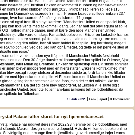
fficiel meddelelse fra Manchester United: Manchester United er glade for at
unne bekræfte, at Christian Eriksen er kommet til klubben og har skrevet under
å en kontrakt med klubben indtil juni 2025. Midtbanespilleren spillede 115
ampe for Danmark og scorede 38 mål. I Premier League spillede Eriksen 237
ampe, hvor han scorede 52 mål og assisterede 71 gange.
riksen så også frem til sin nye karriere: "Manchester United er en speciel klub,
g jeg kan ikke vente med at komme i gang. Jeg har haft det privilegium at spille
å Old Trafford mange gange, men at bære den røde Manchester United
odboldtrøje ville være en slags Fantastisk oplevelse. Eric er en fantastisk træner.
eg er endnu mere spændt på fremtiden ved at tale med ham og lære mere om
ans vision og den måde, han vil have holdet til at spille. Jeg har stadig meget i
pillet Ambition, jeg ved det. Jeg kan opnå meget, og dette er det perfekte sted at
ortsætte min rejse."
riksen er blevet den anden nye tilføjelse til Manchester Uniteds førstehold
enne sommer. Den 30-årige danske midtbanespiller har spillet for Odense, Ajax,
ottenham, Inter Milan og Brentford. Eriksen fik hjertestop ved EM sidste sommer
g er siden blevet indopereret med en hjertestarter. Eriksens kontrakt med Inter
ilan blev opsagt i begyndelsen af december sidste år, fordi Italien ikke tillader
pillere med hjertestartere at spille. At Eriksen kommer til Manchester United er
n glædelig ting for Manchester United-fans, men det er det måske ikke for
ttenham-fans. Da det tidligere blev rapporteret, at Eriksen ville slutte sig til
anchester United, brændte Tottenham-fans Eriksens billige fodboldtrøjer, da
an spillede for Tottenham.
|
|
|
16 Juli 2022
Länk
sport
0 kommentar
rystal Palace løfter sløret for nyt hjemmebanesæt
rystal Palace har udgivet deres nye 2022/23 hjemme billige fodboldtrøjer, med
et slående Macron-design som et højdepunkt. Hvis du vil, kan du booke online
u. Selvfølgelig er der mange flere højkvalitets og overkommelige trøjer i vores