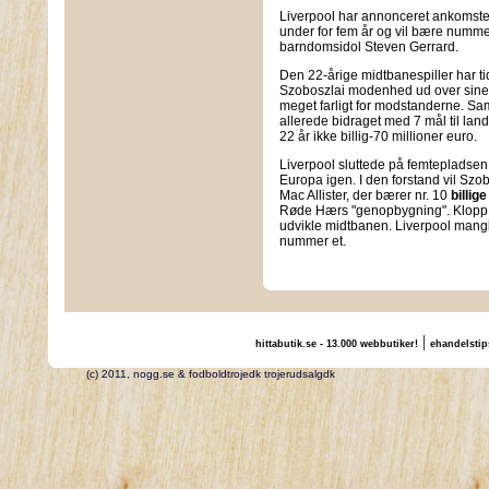
Liverpool har annonceret ankomste
under for fem år og vil bære numm
barndomsidol Steven Gerrard.
Den 22-årige midtbanespiller har ti
Szoboszlai modenhed ud over sine 
meget farligt for modstanderne. Sa
allerede bidraget med 7 mål til lan
22 år ikke billig-70 millioner euro.
Liverpool sluttede på femtepladsen
Europa igen. I den forstand vil Szob
Mac Allister, der bærer nr. 10
billig
Røde Hærs "genopbygning". Klopp vi
udvikle midtbanen. Liverpool mangler
nummer et.
|
hittabutik.se - 13.000 webbutiker!
ehandelstip
(c) 2011, nogg.se & fodboldtrojedk trojerudsalgdk