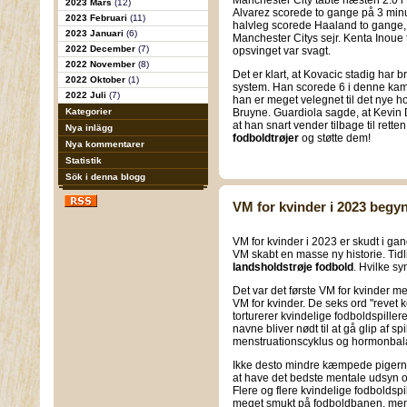
Manchester City tabte næsten 2:0 i 
2023 Mars
(12)
Alvarez scorede to gange på 3 minut
2023 Februari
(11)
halvleg scorede Haaland to gange, 
2023 Januari
(6)
Manchester Citys sejr. Kenta Inoue
2022 December
(7)
opsvinget var svagt.
2022 November
(8)
Det er klart, at Kovacic stadig har bru
2022 Oktober
(1)
system. Han scorede 6 i denne ka
2022 Juli
(7)
han er meget velegnet til det nye h
Kategorier
Bruyne. Guardiola sagde, at Kevin 
at han snart vender tilbage til rett
Nya inlägg
fodboldtrøjer
og støtte dem!
Nya kommentarer
Statistik
Sök i denna blogg
VM for kvinder i 2023 begy
VM for kvinder i 2023 er skudt i ga
VM skabt en masse ny historie. Tidl
landsholdstrøje fodbold
. Hvilke s
Det var det første VM for kvinder m
VM for kvinder. De seks ord "revet 
torturerer kvindelige fodboldspill
navne bliver nødt til at gå glip af s
menstruationscyklus og hormonbal
Ikke desto mindre kæmpede pigerne
at have det bedste mentale udsyn o
Flere og flere kvindelige fodboldspi
meget smukt på fodboldbanen, men 