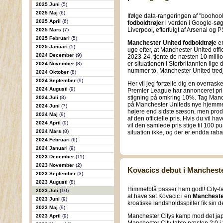
2025 Juni
(5)
2025 Maj
(6)
Ifølge data-rangeringen af "booho
2025 April
(6)
fodboldtrøjer
i verden i Google-sø
Liverpool, efterfulgt af Arsenal og 
2025 Mars
(7)
2025 Februari
(5)
Manchester United fodboldtrøje
er
2025 Januari
(5)
uge efter, at Manchester United off
2024 December
(9)
2023-24, tjente de næsten 10 million
er situationen i Storbritannien lige 
2024 November
(8)
nummer to, Manchester United tred
2024 Oktober
(8)
2024 September
(9)
Her vil jeg fortælle dig en overras
2024 Augusti
(9)
Premier League har annonceret pri
stigning på omkring 10%. Tag Manc
2024 Juli
(8)
på Manchester Uniteds nye hjemmeb
2024 Juni
(7)
højere end sidste sæson, men pro
2024 Maj
(9)
af den officielle pris. Hvis du vil ha
2024 April
(9)
vil den samlede pris stige til 100 p
2024 Mars
(8)
situation ikke, og der er endda rabat
2024 Februari
(6)
2024 Januari
(9)
2023 December
(11)
2023 November
(2)
Kovacics debut i Mancheste
2023 September
(3)
2023 Augusti
(8)
Himmelblå passer ham godt! City-fan
2023 Juli
(10)
at have set Kovacic i en
Manchester
2023 Juni
(9)
kroatiske landsholdsspiller fik sin 
2023 Maj
(9)
Manchester Citys kamp mod det ja
2023 April
(9)