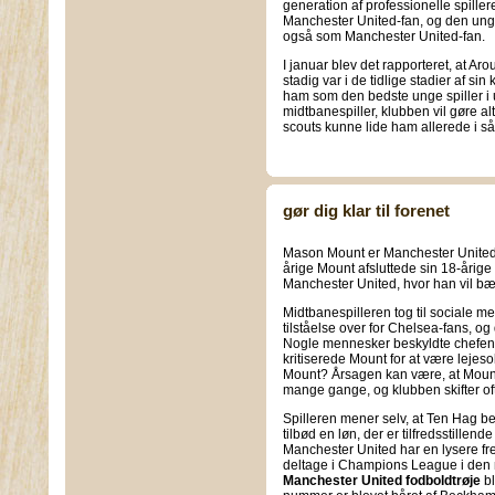
generation af professionelle spille
Manchester United-fan, og den un
også som Manchester United-fan.
I januar blev det rapporteret, at A
stadig var i de tidlige stadier af si
ham som den bedste unge spiller 
midtbanespiller, klubben vil gøre al
scouts kunne lide ham allerede i s
gør dig klar til forenet
Mason Mount er Manchester United
årige Mount afsluttede sin 18-årige k
Manchester United, hvor han vil bæ
Midtbanespilleren tog til sociale me
tilståelse over for Chelsea-fans, og
Nogle mennesker beskyldte chefen 
kritiserede Mount for at være lejeso
Mount? Årsagen kan være, at Mount
mange gange, og klubben skifter of
Spilleren mener selv, at Ten Hag 
tilbød en løn, der er tilfredsstille
Manchester United har en lysere f
deltage i Champions League i den n
Manchester United fodboldtrøje
bl