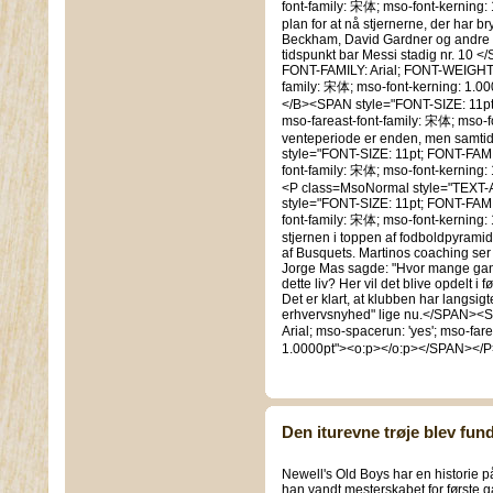
font-family: 宋体; mso-font-kerning: 
plan for at nå stjernerne, der har br
Beckham, David Gardner og andre et 
tidspunkt bar Messi stadig nr. 10
FONT-FAMILY: Arial; FONT-WEIGHT: b
family: 宋体; mso-font-kerning: 1.0
</B><SPAN style="FONT-SIZE: 11pt;
mso-fareast-font-family: 宋体; mso-fo
venteperiode er enden, men samti
style="FONT-SIZE: 11pt; FONT-FAMIL
font-family: 宋体; mso-font-kerning
<P class=MsoNormal style="TEXT-
style="FONT-SIZE: 11pt; FONT-FAMIL
font-family: 宋体; mso-font-kerning: 
stjernen i toppen af fodboldpyrami
af Busquets. Martinos coaching ser u
Jorge Mas sagde: "Hvor mange gange
dette liv? Her vil det blive opdelt i
Det er klart, at klubben har langsigt
erhvervsnyhed" lige nu.</SPAN><S
Arial; mso-spacerun: 'yes'; mso-far
1.0000pt"><o:p></o:p></SPAN></P
Den iturevne trøje blev fund
Newell's Old Boys har en historie p
han vandt mesterskabet for første 