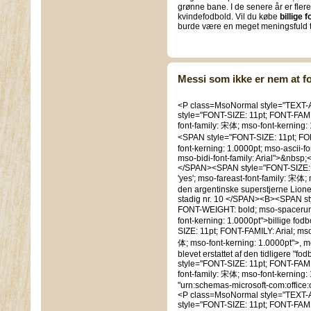
grønne bane. I de senere år er fl
kvindefodbold. Vil du købe
billige 
burde være en meget meningsfuld t
Messi som ikke er nem at f
<P class=MsoNormal style="TEXT-
style="FONT-SIZE: 11pt; FONT-FAMIL
font-family: 宋体; mso-font-kerning
<SPAN style="FONT-SIZE: 11pt; FO
font-kerning: 1.0000pt; mso-ascii-fon
mso-bidi-font-family: Arial">&nbs
</SPAN><SPAN style="FONT-SIZE: 1
'yes'; mso-fareast-font-family: 宋体; 
den argentinske superstjerne Lion
stadig nr. 10 </SPAN><B><SPAN sty
FONT-WEIGHT: bold; mso-spacerun: 
font-kerning: 1.0000pt">billige f
SIZE: 11pt; FONT-FAMILY: Arial; mso
体; mso-font-kerning: 1.0000pt">, me
blevet erstattet af den tidligere "
style="FONT-SIZE: 11pt; FONT-FAMIL
font-family: 宋体; mso-font-kerning:
"urn:schemas-microsoft-com:office
<P class=MsoNormal style="TEXT-
style="FONT-SIZE: 11pt; FONT-FAMIL