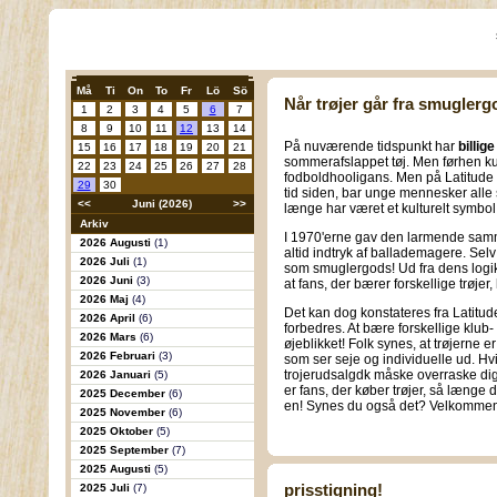
Må
Ti
On
To
Fr
Lö
Sö
Når trøjer går fra smuglergo
1
2
3
4
5
6
7
8
9
10
11
12
13
14
På nuværende tidspunkt har
billig
15
16
17
18
19
20
21
sommerafslappet tøj. Men førhen kunn
22
23
24
25
26
27
28
fodboldhooligans. Men på Latitude F
29
30
tid siden, bar unge mennesker alle slag
<<
Juni (2026)
>>
længe har været et kulturelt symbol o
Arkiv
I 1970'erne gav den larmende sam
2026 Augusti
(1)
altid indtryk af ballademagere. Selv
2026 Juli
(1)
som smuglergods! Ud fra dens logik
2026 Juni
(3)
at fans, der bærer forskellige trøjer, 
2026 Maj
(4)
Det kan dog konstateres fra Latitud
2026 April
(6)
forbedres. At bære forskellige klub
2026 Mars
(6)
øjeblikket! Folk synes, at trøjerne
2026 Februari
(3)
som ser seje og individuelle ud. Hvi
trojerudsalgdk måske overraske dig!
2026 Januari
(5)
er fans, der køber trøjer, så længe d
2025 December
(6)
en! Synes du også det? Velkommen t
2025 November
(6)
2025 Oktober
(5)
2025 September
(7)
2025 Augusti
(5)
prisstigning!
2025 Juli
(7)