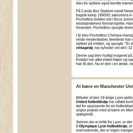
blev tre spillere også kendte træne
På Candy Box Stadium vandt Newell
tragisk kamp 1990/91 sæsonens A-l
Pochettino bolden ind i Boca Juniors 
modstanderens forsvarsspiller. Ha
hinanden. Pochettino spurgte domme
I år blev Pochettino Chelsea-manager
vinde mesterskabet, tweetede han et
stykker på midten, og spurgte: "Er de
vintagetøj
, nej nyheder om det i 32 
Denne sag blev hurtigt reageret p
Roldán har altid elsket trøjen og sagt
han få den. Nu er den i en æske, ve
At bære en Manchester Uni
Billeder af den 19-årige Lyon-spil
United fodboldtrøje
har udløst kon
det for upassende for en fodboldspi
unges praksis med at bære en Manch
spørgsmål.
Selvom der er kritik fra Lyon, er de
8
Olympique Lyon fodboldtrøje
, e
overraskende, der er ingen mangel