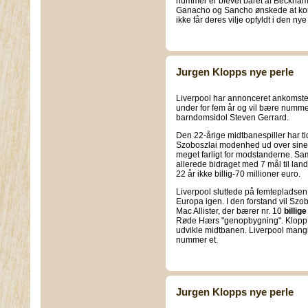
nummer er blevet båret af Beckham o
Ganacho og Sancho ønskede at konkur
ikke får deres vilje opfyldt i den ny
Jurgen Klopps nye perle
Liverpool har annonceret ankomste
under for fem år og vil bære numm
barndomsidol Steven Gerrard.
Den 22-årige midtbanespiller har ti
Szoboszlai modenhed ud over sine 
meget farligt for modstanderne. Sa
allerede bidraget med 7 mål til lan
22 år ikke billig-70 millioner euro.
Liverpool sluttede på femtepladsen
Europa igen. I den forstand vil Szob
Mac Allister, der bærer nr. 10
billig
Røde Hærs "genopbygning". Klopp vi
udvikle midtbanen. Liverpool mangler
nummer et.
Jurgen Klopps nye perle