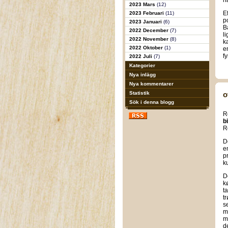
h
2023 Mars
(12)
E
2023 Februari
(11)
p
2023 Januari
(6)
B
2022 December
(7)
l
2022 November
(8)
k
2022 Oktober
(1)
e
fy
2022 Juli
(7)
Kategorier
Nya inlägg
Nya kommentarer
Statistik
o
Sök i denna blogg
R
b
R
D
e
p
k
D
k
t
t
s
m
m
d