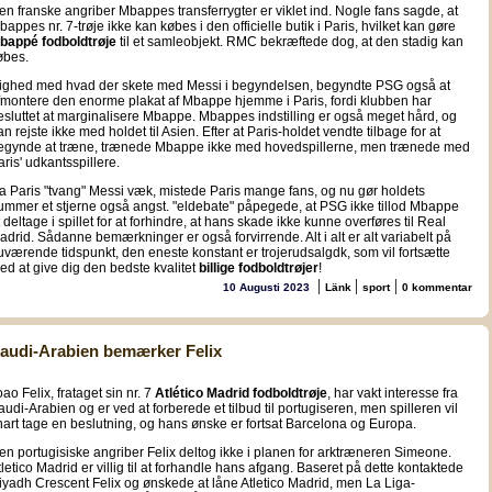
en franske angriber Mbappes transferrygter er viklet ind. Nogle fans sagde, at
bappes nr. 7-trøje ikke kan købes i den officielle butik i Paris, hvilket kan gøre
bappé fodboldtrøje
til et samleobjekt. RMC bekræftede dog, at den stadig kan
øbes.
 lighed med hvad der skete med Messi i begyndelsen, begyndte PSG også at
fmontere den enorme plakat af Mbappe hjemme i Paris, fordi klubben har
esluttet at marginalisere Mbappe. Mbappes indstilling er også meget hård, og
an rejste ikke med holdet til Asien. Efter at Paris-holdet vendte tilbage for at
egynde at træne, trænede Mbappe ikke med hovedspillerne, men trænede med
aris' udkantsspillere.
a Paris "tvang" Messi væk, mistede Paris mange fans, og nu gør holdets
ummer et stjerne også angst. "eldebate" påpegede, at PSG ikke tillod Mbappe
t deltage i spillet for at forhindre, at hans skade ikke kunne overføres til Real
adrid. Sådanne bemærkninger er også forvirrende. Alt i alt er alt variabelt på
uværende tidspunkt, den eneste konstant er trojerudsalgdk, som vil fortsætte
ed at give dig den bedste kvalitet
billige fodboldtrøjer
!
|
|
|
10 Augusti 2023
Länk
sport
0 kommentar
audi-Arabien bemærker Felix
oao Felix, frataget sin nr. 7
Atlético Madrid fodboldtrøje
, har vakt interesse fra
audi-Arabien og er ved at forberede et tilbud til portugiseren, men spilleren vil
nart tage en beslutning, og hans ønske er fortsat Barcelona og Europa.
en portugisiske angriber Felix deltog ikke i planen for arktræneren Simeone.
tletico Madrid er villig til at forhandle hans afgang. Baseret på dette kontaktede
iyadh Crescent Felix og ønskede at låne Atletico Madrid, men La Liga-