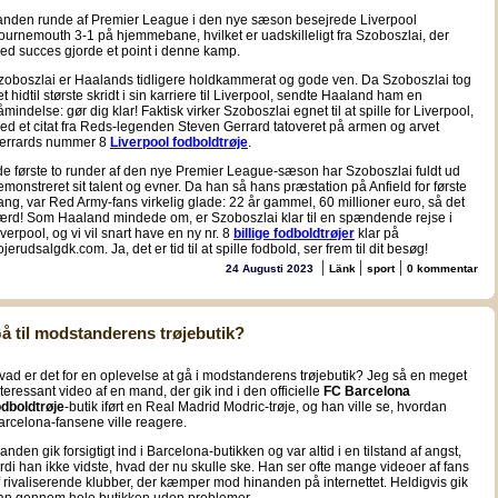
 anden runde af Premier League i den nye sæson besejrede Liverpool
ournemouth 3-1 på hjemmebane, hvilket er uadskilleligt fra Szoboszlai, der
ed succes gjorde et point i denne kamp.
zoboszlai er Haalands tidligere holdkammerat og gode ven. Da Szoboszlai tog
et hidtil største skridt i sin karriere til Liverpool, sendte Haaland ham en
åmindelse: gør dig klar! Faktisk virker Szoboszlai egnet til at spille for Liverpool,
ed et citat fra Reds-legenden Steven Gerrard tatoveret på armen og arvet
errards nummer 8
Liverpool fodboldtrøje
.
 de første to runder af den nye Premier League-sæson har Szoboszlai fuldt ud
emonstreret sit talent og evner. Da han så hans præstation på Anfield for første
ang, var Red Army-fans virkelig glade: 22 år gammel, 60 millioner euro, så det
ærd! Som Haaland mindede om, er Szoboszlai klar til en spændende rejse i
iverpool, og vi vil snart have en ny nr. 8
billige fodboldtrøjer
klar på
ojerudsalgdk.com. Ja, det er tid til at spille fodbold, ser frem til dit besøg!
|
|
|
24 Augusti 2023
Länk
sport
0 kommentar
å til modstanderens trøjebutik?
vad er det for en oplevelse at gå i modstanderens trøjebutik? Jeg så en meget
nteressant video af en mand, der gik ind i den officielle
FC Barcelona
odboldtrøje
-butik iført en Real Madrid Modric-trøje, og han ville se, hvordan
arcelona-fansene ville reagere.
anden gik forsigtigt ind i Barcelona-butikken og var altid i en tilstand af angst,
ordi han ikke vidste, hvad der nu skulle ske. Han ser ofte mange videoer af fans
f rivaliserende klubber, der kæmper mod hinanden på internettet. Heldigvis gik