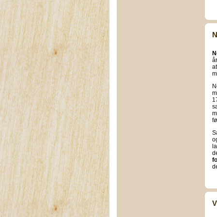
N
N
å
a
m
N
m
1
s
m
fø
S
o
la
d
f
d
V