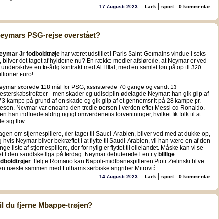
|
|
|
17 Augusti 2023
Länk
sport
0 kommentar
eymars PSG-rejse overstået?
eymar Jr fodboldtrøje
har været udstillet i Paris Saint-Germains vindue i seks
r, bliver det taget af hylderne nu? En række medier afslørede, at Neymar er ved
t underskrive en to-årig kontrakt med Al Hilal, med en samlet løn på op til 320
illioner euro!
eymar scorede 118 mål for PSG, assisterede 70 gange og vandt 13
esterskabstrofæer - men skader og udisciplin ødelagde Neymar: han gik glip af
73 kampe på grund af en skade og gik glip af et gennemsnit på 28 kampe pr.
æson. Neymar var engang den tredje person i verden efter Messi og Ronaldo,
en han indfriede aldrig rigtigt omverdenens forventninger, hvilket fik folk til at
le sig flov.
agen om stjernespillere, der tager til Saudi-Arabien, bliver ved med at dukke op,
g hvis Neymar bliver bekræftet i at flytte til Saudi-Arabien, vil han være en af den
nge liste af stjernespillere, der for nylig er flyttet til olielandet. Måske kan vi se
et i den saudiske liga på lørdag. Neymar debuterede i en ny
billige
odboldtrøjer
. Ifølge Romano kan Napoli-midtbanespilleren Piotr Zielinski blive
en næste sammen med Fulhams serbiske angriber Mitrović.
|
|
|
14 Augusti 2023
Länk
sport
0 kommentar
il du fjerne Mbappe-trøjen?