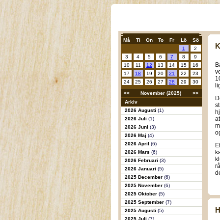
Må
Ti
On
To
Fr
Lö
Sö
K
1
2
3
4
5
6
7
8
9
B
10
11
12
13
14
15
16
v
17
18
19
20
21
22
23
1
24
25
26
27
28
29
30
l
<<
November (2025)
>>
D
Arkiv
s
2026 Augusti
(1)
h
a
2026 Juli
(1)
m
2026 Juni
(3)
o
2026 Maj
(4)
2026 April
(6)
E
k
2026 Mars
(6)
k
2026 Februari
(3)
r
2026 Januari
(5)
de
2025 December
(6)
2025 November
(6)
2025 Oktober
(5)
2025 September
(7)
H
2025 Augusti
(5)
2025 Juli
(7)