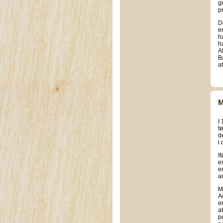
g
p
D
e
h
h
At
B
at
M
I
f
d
i
I
e
e
an
M
A
e
a
p