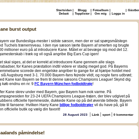
Startsidan
|
Blogg
|
Fotoalbum
|
|
Gästbo
Debatt
|
Topplistor
|
Om mig
|
Logga in
ane burst output
ayern var Bundesliga-mester i sidste sæson, men der er sat spørgsmålstegn
ed Tuchels trænerniveau. I den nye sæson lærte Bayern af smerten og brugte
00 millioner euro på at introducere Kane. Målet er at bevæge sig mod det 12.
igamesterskab i træk og vil også angribe Big Ears Cup igen!
et skal siges, at det er korrekt at introducere Kane gennem alle slags
trabadser, for Kanes præstation indtil videre er stadig meget god. På Bayerns
jemmebane scorede den engelske angriber to gange for at hjælpe holdet med
t slå Augsburg med 3-1. 70.000 Bayern-fans fejrede vildt, og nogle fans udbrød;
ed Kane kan Bayern se frem til denne sæsons Champions League! Skynd dig
g køb endnu en nr. 9
FC Bayern München fodboldtrøje
!
fter Kane skrev under med Bayern, gav Bayern ham nok varme. På
ampagnesiden for 23-24 UEFA Champions League-trøjen, der blev udgivet på
lubbens officielle hjemmeside, dukkede Kane op på det øverste billede. Bayern
åbte til fansene: Hvilken Harry Kane
billige fodboldtrøjer
vil du have på, gå til
n officielle butik og vælg din favorit!
|
|
|
28 Augusti 2023
Länk
sport
0 kommentar
aalands påmindelse!