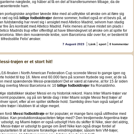
iganterne nægtede, og håber at få en del af transfersummen tilbage, da de
ræsenterede ham.
en portugisiske angriber tøvede ikke med at udtrykke sit ønske om at iføre sig
n rød og blå
billige fodboldtrøjer
denne sommer, hvilket også er et bevis på, at
an fuldstændig har revet sig i ansigtet med Atletico Madrid, selvom han stadig
ar fire års kontrakt med Atletico Madrid. Felix menes at have mistet sin plads i
letico Madrids trup efter offentligt at have tilkendegivet sit ønske om at spille for
arcelona. Men den nuværende knibe, som Barcelona står over for, er bestemt til
 tilfredsstille Felix' ønsker.
|
|
|
7 Augusti 2023
Länk
sport
0 kommentar
essi-trøjen er et stort hit!
 1/16-finalen i North American Federation Cup scorede Messi to gange igen og
ørte holdet til top 16. Mere end 60.000 fans på scenen frydede sig over, at de så
en mest spændende Messi-præstation! Det er værd at nævne, at for 15 år siden
 dag overtog Messi Barcelona nr. 10
billige fodboldtrøjer
fra Ronaldinho.
følge statistikker skaber Messi en ny historisk rekord. Hans Inter Miami-trøjer var
normt populære, og på sin første dag i Inter Miami solgte Messi flest trøjer af
nhver sport, efter at en spiller skiftede hold. Samtidig drev han også salget af
dre trøjer i klubben til at stige meget.
en fordi
Messi fodboldtrøje
er for populær, er mange fans også utilfredse med
didas: Kan produktionskapaciteten følge med? Den trestjernede Argentina-trøje
r udsolgt, og Miami-trøjen er også udsolgt! Hvis du skifter til Nike, sker det aldrig,
t Messi-trøjer er udsolgt to gange om året! Nike kan også drage fordel af
opulariteten til at lancere forskellige erindringstrøjer, såsom fem VM-trøjer,