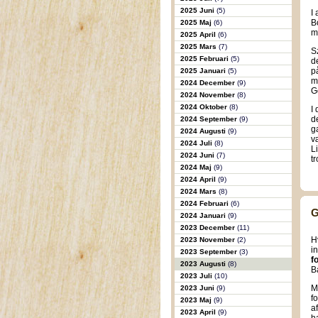
2025 Juni
(5)
I
B
2025 Maj
(6)
m
2025 April
(6)
2025 Mars
(7)
S
2025 Februari
(5)
d
p
2025 Januari
(5)
m
2024 December
(9)
G
2024 November
(8)
2024 Oktober
(8)
I
d
2024 September
(9)
g
2024 Augusti
(9)
v
2024 Juli
(8)
L
2024 Juni
(7)
tr
2024 Maj
(9)
2024 April
(9)
2024 Mars
(8)
2024 Februari
(6)
G
2024 Januari
(9)
2023 December
(11)
H
2023 November
(2)
i
2023 September
(3)
f
2023 Augusti
(8)
B
2023 Juli
(10)
M
2023 Juni
(9)
f
2023 Maj
(9)
a
2023 April
(9)