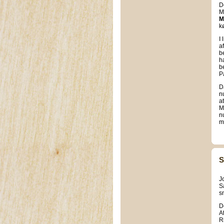
D
M
M
k
I
a
b
h
b
P
D
n
a
M
n
m
S
J
S
s
D
A
R