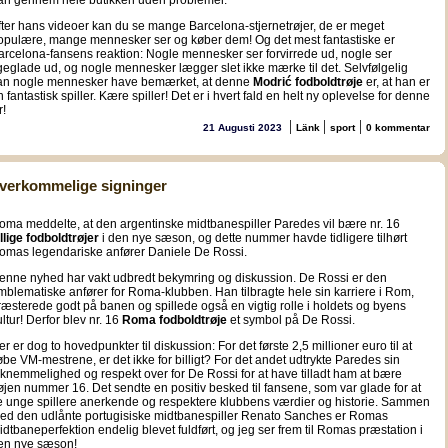
an gennem hele butikken uden problemer.
fter hans videoer kan du se mange Barcelona-stjernetrøjer, de er meget
opulære, mange mennesker ser og køber dem! Og det mest fantastiske er
arcelona-fansens reaktion: Nogle mennesker ser forvirrede ud, nogle ser
igeglade ud, og nogle mennesker lægger slet ikke mærke til det. Selvfølgelig
an nogle mennesker have bemærket, at denne
Modrić fodboldtrøje
er, at han er
n fantastisk spiller. Kære spiller! Det er i hvert fald en helt ny oplevelse for denne
r!
|
|
|
21 Augusti 2023
Länk
sport
0 kommentar
verkommelige signinger
oma meddelte, at den argentinske midtbanespiller Paredes vil bære nr. 16
illige fodboldtrøjer
i den nye sæson, og dette nummer havde tidligere tilhørt
omas legendariske anfører Daniele De Rossi.
enne nyhed har vakt udbredt bekymring og diskussion. De Rossi er den
mblematiske anfører for Roma-klubben. Han tilbragte hele sin karriere i Rom,
ræsterede godt på banen og spillede også en vigtig rolle i holdets og byens
ultur! Derfor blev nr. 16
Roma fodboldtrøje
et symbol på De Rossi.
er er dog to hovedpunkter til diskussion: For det første 2,5 millioner euro til at
øbe VM-mestrene, er det ikke for billigt? For det andet udtrykte Paredes sin
aknemmelighed og respekt over for De Rossi for at have tilladt ham at bære
røjen nummer 16. Det sendte en positiv besked til fansene, som var glade for at
e unge spillere anerkende og respektere klubbens værdier og historie. Sammen
ed den udlånte portugisiske midtbanespiller Renato Sanches er Romas
idtbaneperfektion endelig blevet fuldført, og jeg ser frem til Romas præstation i
en nye sæson!