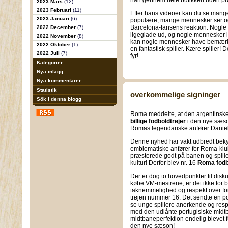
han gennem hele butikken uden pr
2023 Mars
(12)
2023 Februari
(11)
Efter hans videoer kan du se mange
2023 Januari
(6)
populære, mange mennesker ser og 
Barcelona-fansens reaktion: Nogle 
2022 December
(7)
ligeglade ud, og nogle mennesker læ
2022 November
(8)
kan nogle mennesker have bemærk
2022 Oktober
(1)
en fantastisk spiller. Kære spiller! 
2022 Juli
(7)
fyr!
Kategorier
Nya inlägg
Nya kommentarer
Statistik
overkommelige signinger
Sök i denna blogg
Roma meddelte, at den argentinske 
billige fodboldtrøjer
i den nye sæson
Romas legendariske anfører Danie
Denne nyhed har vakt udbredt beky
emblematiske anfører for Roma-klub
præsterede godt på banen og spilled
kultur! Derfor blev nr. 16
Roma fodb
Der er dog to hovedpunkter til diskus
købe VM-mestrene, er det ikke for bi
taknemmelighed og respekt over for
trøjen nummer 16. Det sendte en pos
se unge spillere anerkende og res
med den udlånte portugisiske mid
midtbaneperfektion endelig blevet fu
den nye sæson!