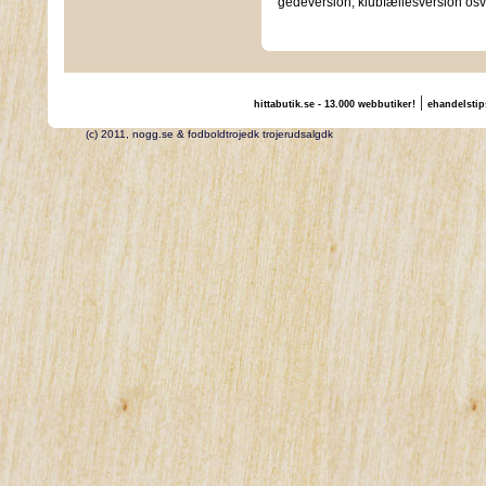
gedeversion, klubfællesversion osv.
|
hittabutik.se - 13.000 webbutiker!
ehandelstip
(c) 2011, nogg.se & fodboldtrojedk trojerudsalgdk