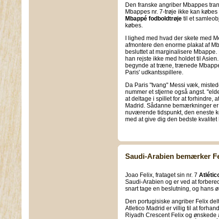
Den franske angriber Mbappes transf
Mbappes nr. 7-trøje ikke kan købes i 
Mbappé fodboldtrøje
til et samleo
købes.
I lighed med hvad der skete med M
afmontere den enorme plakat af Mb
besluttet at marginalisere Mbappe.
han rejste ikke med holdet til Asien.
begynde at træne, trænede Mbappe
Paris' udkantsspillere.
Da Paris "tvang" Messi væk, misted
nummer et stjerne også angst. "eld
at deltage i spillet for at forhindre
Madrid. Sådanne bemærkninger er også
nuværende tidspunkt, den eneste kon
med at give dig den bedste kvalitet
Saudi-Arabien bemærker Fe
Joao Felix, frataget sin nr. 7
Atlétic
Saudi-Arabien og er ved at forberede
snart tage en beslutning, og hans ø
Den portugisiske angriber Felix del
Atletico Madrid er villig til at for
Riyadh Crescent Felix og ønskede a