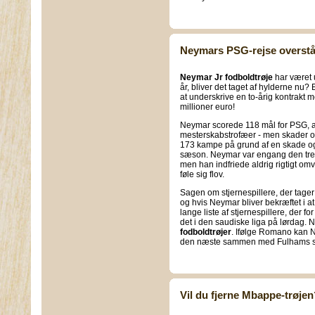
Neymars PSG-rejse overstå
Neymar Jr fodboldtrøje
har været u
år, bliver det taget af hylderne nu
at underskrive en to-årig kontrakt m
millioner euro!
Neymar scorede 118 mål for PSG, a
mesterskabstrofæer - men skader og
173 kampe på grund af en skade og 
sæson. Neymar var engang den tred
men han indfriede aldrig rigtigt omve
føle sig flov.
Sagen om stjernespillere, der tager
og hvis Neymar bliver bekræftet i at 
lange liste af stjernespillere, der for
det i den saudiske liga på lørdag.
fodboldtrøjer
. Ifølge Romano kan Na
den næste sammen med Fulhams ser
Vil du fjerne Mbappe-trøjen