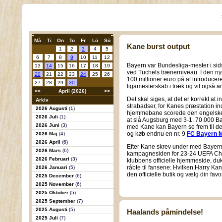
Må
Ti
On
To
Fr
Lö
Sö
Kane burst output
1
2
3
4
5
6
7
8
9
10
11
12
Bayern var Bundesliga-mester i si
13
14
15
16
17
18
19
ved Tuchels trænerniveau. I den n
20
21
22
23
24
25
26
100 millioner euro på at introduce
27
28
29
30
ligamesterskab i træk og vil også a
<<
April (2026)
>>
Det skal siges, at det er korrekt a
Arkiv
strabadser, for Kanes præstation in
2026 Augusti
(1)
hjemmebane scorede den engelske 
2026 Juli
(1)
at slå Augsburg med 3-1. 70.000 Bay
2026 Juni
(3)
med Kane kan Bayern se frem til 
og køb endnu en nr. 9
FC Bayern M
2026 Maj
(4)
2026 April
(6)
Efter Kane skrev under med Bayer
2026 Mars
(6)
kampagnesiden for 23-24 UEFA Cha
2026 Februari
(3)
klubbens officielle hjemmeside, du
råbte til fansene: Hvilken Harry Ka
2026 Januari
(5)
den officielle butik og vælg din favor
2025 December
(6)
2025 November
(6)
2025 Oktober
(5)
2025 September
(7)
2025 Augusti
(5)
Haalands påmindelse!
2025 Juli
(7)