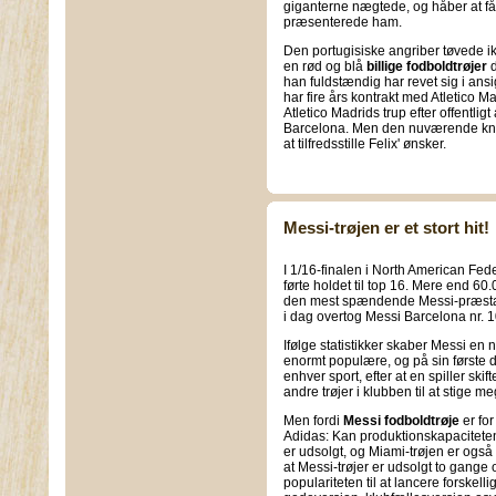
giganterne nægtede, og håber at få
præsenterede ham.
Den portugisiske angriber tøvede ik
en rød og blå
billige fodboldtrøjer
d
han fuldstændig har revet sig i ans
har fire års kontrakt med Atletico M
Atletico Madrids trup efter offentligt
Barcelona. Men den nuværende knibe
at tilfredsstille Felix' ønsker.
Messi-trøjen er et stort hit!
I 1/16-finalen i North American Fe
førte holdet til top 16. Mere end 60
den mest spændende Messi-præstati
i dag overtog Messi Barcelona nr. 
Ifølge statistikker skaber Messi en n
enormt populære, og på sin første da
enhver sport, efter at en spiller ski
andre trøjer i klubben til at stige me
Men fordi
Messi fodboldtrøje
er fo
Adidas: Kan produktionskapaciteten
er udsolgt, og Miami-trøjen er også u
at Messi-trøjer er udsolgt to gange
populariteten til at lancere forskell