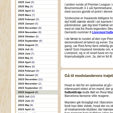
2025 Juni
(5)
I anden runde af Premier League i
2025 Maj
(6)
Bournemouth 3-1 på hjemmebane, hvi
2025 April
(6)
med succes gjorde et point i denn
2025 Mars
(7)
Szoboszlai er Haalands tidligere 
2025 Februari
(5)
det hidtil største skridt i sin karri
2025 Januari
(5)
påmindelse: gør dig klar! Faktisk vir
2024 December
(9)
med et citat fra Reds-legenden Ste
Gerrards nummer 8
Liverpool fodb
2024 November
(8)
2024 Oktober
(8)
I de første to runder af den nye P
2024 September
(9)
demonstreret sit talent og evner. Da
2024 Augusti
(9)
gang, var Red Army-fans virkelig gl
værd! Som Haaland mindede om, er 
2024 Juli
(8)
Liverpool, og vi vil snart have en ny
2024 Juni
(7)
trojerudsalgdk.com. Ja, det er tid til 
2024 Maj
(9)
2024 April
(9)
2024 Mars
(8)
2024 Februari
(6)
Gå til modstanderens trøje
2024 Januari
(9)
2023 December
(11)
2023 November
(2)
Hvad er det for en oplevelse at gå
2023 September
(3)
interessant video af en mand, der gi
fodboldtrøje
-butik iført en Real Ma
2023 Augusti
(8)
Barcelona-fansene ville reagere.
2023 Juli
(10)
2023 Juni
(9)
Manden gik forsigtigt ind i Barcelona
2023 Maj
(9)
fordi han ikke vidste, hvad der nu s
af rivaliserende klubber, der kæmpe
2023 April
(9)