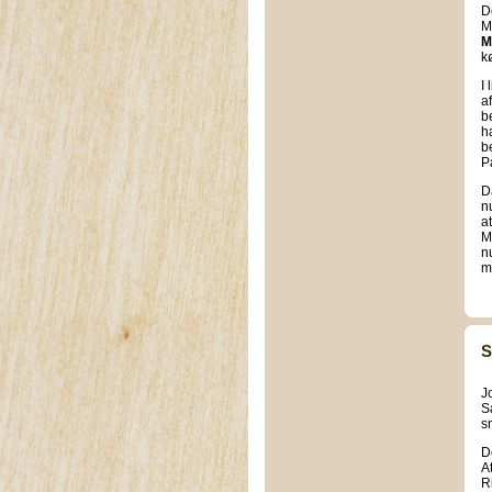
D
M
M
k
I
a
b
h
b
P
D
n
a
M
n
m
S
J
S
s
D
A
R