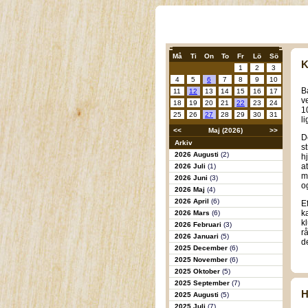
Må
Ti
On
To
Fr
Lö
Sö
K
1
2
3
4
5
6
7
8
9
10
B
11
12
13
14
15
16
17
v
18
19
20
21
22
23
24
1
25
26
27
28
29
30
31
l
<<
Maj (2026)
>>
D
Arkiv
s
2026 Augusti
(2)
h
a
2026 Juli
(1)
m
2026 Juni
(3)
o
2026 Maj
(4)
2026 April
(6)
E
k
2026 Mars
(6)
k
2026 Februari
(3)
r
2026 Januari
(5)
de
2025 December
(6)
2025 November
(6)
2025 Oktober
(5)
2025 September
(7)
H
2025 Augusti
(5)
2025 Juli
(7)