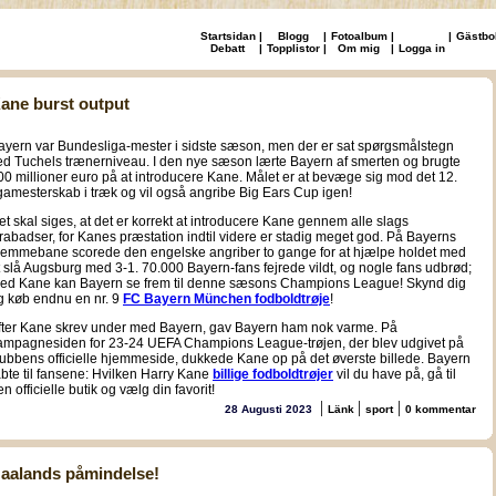
Startsidan
|
Blogg
|
Fotoalbum
|
|
Gästbo
Debatt
|
Topplistor
|
Om mig
|
Logga in
ane burst output
ayern var Bundesliga-mester i sidste sæson, men der er sat spørgsmålstegn
ed Tuchels trænerniveau. I den nye sæson lærte Bayern af smerten og brugte
00 millioner euro på at introducere Kane. Målet er at bevæge sig mod det 12.
igamesterskab i træk og vil også angribe Big Ears Cup igen!
et skal siges, at det er korrekt at introducere Kane gennem alle slags
trabadser, for Kanes præstation indtil videre er stadig meget god. På Bayerns
jemmebane scorede den engelske angriber to gange for at hjælpe holdet med
t slå Augsburg med 3-1. 70.000 Bayern-fans fejrede vildt, og nogle fans udbrød;
ed Kane kan Bayern se frem til denne sæsons Champions League! Skynd dig
g køb endnu en nr. 9
FC Bayern München fodboldtrøje
!
fter Kane skrev under med Bayern, gav Bayern ham nok varme. På
ampagnesiden for 23-24 UEFA Champions League-trøjen, der blev udgivet på
lubbens officielle hjemmeside, dukkede Kane op på det øverste billede. Bayern
åbte til fansene: Hvilken Harry Kane
billige fodboldtrøjer
vil du have på, gå til
n officielle butik og vælg din favorit!
|
|
|
28 Augusti 2023
Länk
sport
0 kommentar
aalands påmindelse!