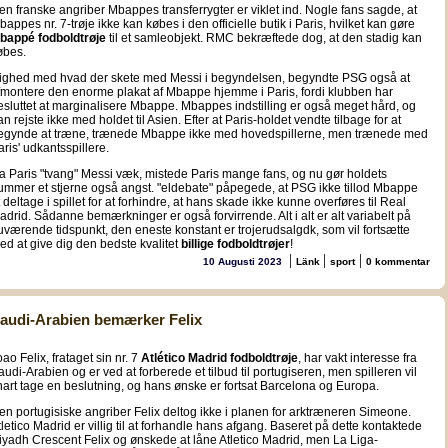
en franske angriber Mbappes transferrygter er viklet ind. Nogle fans sagde, at
bappes nr. 7-trøje ikke kan købes i den officielle butik i Paris, hvilket kan gøre
bappé fodboldtrøje
til et samleobjekt. RMC bekræftede dog, at den stadig kan
øbes.
 lighed med hvad der skete med Messi i begyndelsen, begyndte PSG også at
fmontere den enorme plakat af Mbappe hjemme i Paris, fordi klubben har
esluttet at marginalisere Mbappe. Mbappes indstilling er også meget hård, og
an rejste ikke med holdet til Asien. Efter at Paris-holdet vendte tilbage for at
egynde at træne, trænede Mbappe ikke med hovedspillerne, men trænede med
aris' udkantsspillere.
a Paris "tvang" Messi væk, mistede Paris mange fans, og nu gør holdets
ummer et stjerne også angst. "eldebate" påpegede, at PSG ikke tillod Mbappe
t deltage i spillet for at forhindre, at hans skade ikke kunne overføres til Real
adrid. Sådanne bemærkninger er også forvirrende. Alt i alt er alt variabelt på
uværende tidspunkt, den eneste konstant er trojerudsalgdk, som vil fortsætte
ed at give dig den bedste kvalitet
billige fodboldtrøjer
!
|
|
|
10 Augusti 2023
Länk
sport
0 kommentar
audi-Arabien bemærker Felix
oao Felix, frataget sin nr. 7
Atlético Madrid fodboldtrøje
, har vakt interesse fra
audi-Arabien og er ved at forberede et tilbud til portugiseren, men spilleren vil
nart tage en beslutning, og hans ønske er fortsat Barcelona og Europa.
en portugisiske angriber Felix deltog ikke i planen for arktræneren Simeone.
tletico Madrid er villig til at forhandle hans afgang. Baseret på dette kontaktede
iyadh Crescent Felix og ønskede at låne Atletico Madrid, men La Liga-