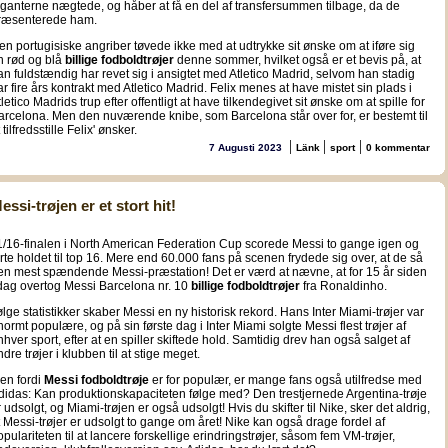
iganterne nægtede, og håber at få en del af transfersummen tilbage, da de
ræsenterede ham.
en portugisiske angriber tøvede ikke med at udtrykke sit ønske om at iføre sig
n rød og blå
billige fodboldtrøjer
denne sommer, hvilket også er et bevis på, at
an fuldstændig har revet sig i ansigtet med Atletico Madrid, selvom han stadig
ar fire års kontrakt med Atletico Madrid. Felix menes at have mistet sin plads i
letico Madrids trup efter offentligt at have tilkendegivet sit ønske om at spille for
arcelona. Men den nuværende knibe, som Barcelona står over for, er bestemt til
 tilfredsstille Felix' ønsker.
|
|
|
7 Augusti 2023
Länk
sport
0 kommentar
essi-trøjen er et stort hit!
 1/16-finalen i North American Federation Cup scorede Messi to gange igen og
ørte holdet til top 16. Mere end 60.000 fans på scenen frydede sig over, at de så
en mest spændende Messi-præstation! Det er værd at nævne, at for 15 år siden
 dag overtog Messi Barcelona nr. 10
billige fodboldtrøjer
fra Ronaldinho.
følge statistikker skaber Messi en ny historisk rekord. Hans Inter Miami-trøjer var
normt populære, og på sin første dag i Inter Miami solgte Messi flest trøjer af
nhver sport, efter at en spiller skiftede hold. Samtidig drev han også salget af
dre trøjer i klubben til at stige meget.
en fordi
Messi fodboldtrøje
er for populær, er mange fans også utilfredse med
didas: Kan produktionskapaciteten følge med? Den trestjernede Argentina-trøje
r udsolgt, og Miami-trøjen er også udsolgt! Hvis du skifter til Nike, sker det aldrig,
t Messi-trøjer er udsolgt to gange om året! Nike kan også drage fordel af
opulariteten til at lancere forskellige erindringstrøjer, såsom fem VM-trøjer,