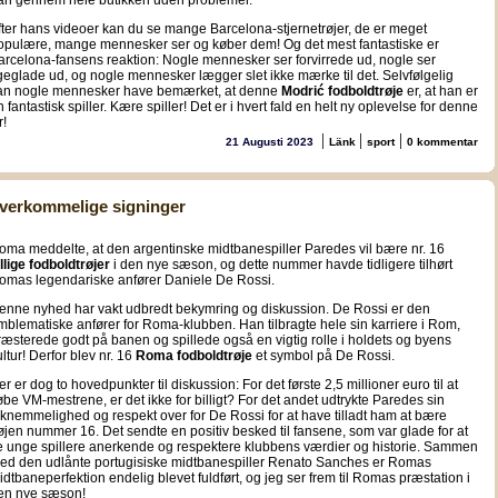
an gennem hele butikken uden problemer.
fter hans videoer kan du se mange Barcelona-stjernetrøjer, de er meget
opulære, mange mennesker ser og køber dem! Og det mest fantastiske er
arcelona-fansens reaktion: Nogle mennesker ser forvirrede ud, nogle ser
igeglade ud, og nogle mennesker lægger slet ikke mærke til det. Selvfølgelig
an nogle mennesker have bemærket, at denne
Modrić fodboldtrøje
er, at han er
n fantastisk spiller. Kære spiller! Det er i hvert fald en helt ny oplevelse for denne
r!
|
|
|
21 Augusti 2023
Länk
sport
0 kommentar
verkommelige signinger
oma meddelte, at den argentinske midtbanespiller Paredes vil bære nr. 16
illige fodboldtrøjer
i den nye sæson, og dette nummer havde tidligere tilhørt
omas legendariske anfører Daniele De Rossi.
enne nyhed har vakt udbredt bekymring og diskussion. De Rossi er den
mblematiske anfører for Roma-klubben. Han tilbragte hele sin karriere i Rom,
ræsterede godt på banen og spillede også en vigtig rolle i holdets og byens
ultur! Derfor blev nr. 16
Roma fodboldtrøje
et symbol på De Rossi.
er er dog to hovedpunkter til diskussion: For det første 2,5 millioner euro til at
øbe VM-mestrene, er det ikke for billigt? For det andet udtrykte Paredes sin
aknemmelighed og respekt over for De Rossi for at have tilladt ham at bære
røjen nummer 16. Det sendte en positiv besked til fansene, som var glade for at
e unge spillere anerkende og respektere klubbens værdier og historie. Sammen
ed den udlånte portugisiske midtbanespiller Renato Sanches er Romas
idtbaneperfektion endelig blevet fuldført, og jeg ser frem til Romas præstation i
en nye sæson!