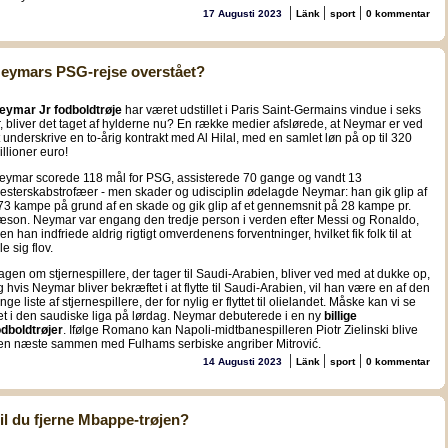
|
|
|
17 Augusti 2023
Länk
sport
0 kommentar
eymars PSG-rejse overstået?
eymar Jr fodboldtrøje
har været udstillet i Paris Saint-Germains vindue i seks
r, bliver det taget af hylderne nu? En række medier afslørede, at Neymar er ved
t underskrive en to-årig kontrakt med Al Hilal, med en samlet løn på op til 320
illioner euro!
eymar scorede 118 mål for PSG, assisterede 70 gange og vandt 13
esterskabstrofæer - men skader og udisciplin ødelagde Neymar: han gik glip af
73 kampe på grund af en skade og gik glip af et gennemsnit på 28 kampe pr.
æson. Neymar var engang den tredje person i verden efter Messi og Ronaldo,
en han indfriede aldrig rigtigt omverdenens forventninger, hvilket fik folk til at
le sig flov.
agen om stjernespillere, der tager til Saudi-Arabien, bliver ved med at dukke op,
g hvis Neymar bliver bekræftet i at flytte til Saudi-Arabien, vil han være en af den
nge liste af stjernespillere, der for nylig er flyttet til olielandet. Måske kan vi se
et i den saudiske liga på lørdag. Neymar debuterede i en ny
billige
odboldtrøjer
. Ifølge Romano kan Napoli-midtbanespilleren Piotr Zielinski blive
en næste sammen med Fulhams serbiske angriber Mitrović.
|
|
|
14 Augusti 2023
Länk
sport
0 kommentar
il du fjerne Mbappe-trøjen?