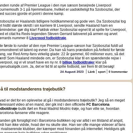
 anden runde af Premier League i den nye sæson besejrede Liverpool
ournemouth 3-1 på hjemmebane, hvilket er uadskilleligt fra Szoboszlai, der
ed succes gjorde et point i denne kamp.
zoboszlai er Haalands tidligere holdkammerat og gode ven. Da Szoboszlai tog
et hidtil største skridt i sin karriere til Liverpool, sendte Haaland ham en
åmindelse: gør dig klar! Faktisk virker Szoboszlai egnet til at spille for Liverpool,
ed et citat fra Reds-legenden Steven Gerrard tatoveret på armen og arvet
errards nummer 8
Liverpool fodboldtrøje
.
 de første to runder af den nye Premier League-sæson har Szoboszlai fuldt ud
emonstreret sit talent og evner. Da han så hans præstation på Anfield for første
ang, var Red Army-fans virkelig glade: 22 år gammel, 60 millioner euro, så det
ærd! Som Haaland mindede om, er Szoboszlai klar til en spændende rejse i
iverpool, og vi vil snart have en ny nr. 8
billige fodboldtrøjer
klar på
ojerudsalgdk.com. Ja, det er tid til at spille fodbold, ser frem til dit besøg!
|
|
|
24 Augusti 2023
Länk
sport
0 kommentar
å til modstanderens trøjebutik?
vad er det for en oplevelse at gå i modstanderens trøjebutik? Jeg så en meget
nteressant video af en mand, der gik ind i den officielle
FC Barcelona
odboldtrøje
-butik iført en Real Madrid Modric-trøje, og han ville se, hvordan
arcelona-fansene ville reagere.
anden gik forsigtigt ind i Barcelona-butikken og var altid i en tilstand af angst,
ordi han ikke vidste, hvad der nu skulle ske. Han ser ofte mange videoer af fans
f rivaliserende klubber, der kæmper mod hinanden på internettet. Heldigvis gik