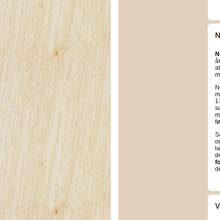
N
N
å
a
m
N
m
1
s
m
fø
S
o
la
d
f
d
V