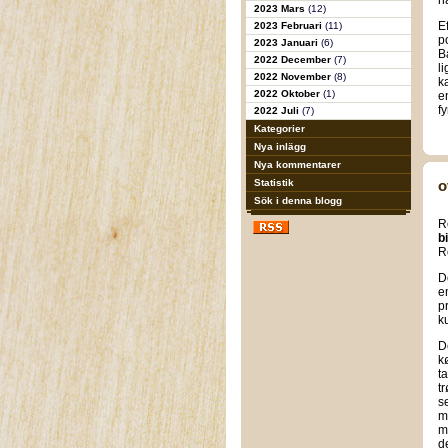
h
2023 Mars
(12)
E
2023 Februari
(11)
p
2023 Januari
(6)
B
2022 December
(7)
l
2022 November
(8)
k
2022 Oktober
(1)
e
fy
2022 Juli
(7)
Kategorier
Nya inlägg
Nya kommentarer
Statistik
o
Sök i denna blogg
R
b
R
D
e
p
k
D
k
t
t
s
m
m
d