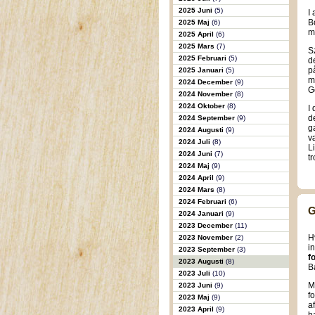
2025 Juni
(5)
I
B
2025 Maj
(6)
m
2025 April
(6)
2025 Mars
(7)
S
2025 Februari
(5)
d
p
2025 Januari
(5)
m
2024 December
(9)
G
2024 November
(8)
2024 Oktober
(8)
I
d
2024 September
(9)
g
2024 Augusti
(9)
v
2024 Juli
(8)
L
2024 Juni
(7)
tr
2024 Maj
(9)
2024 April
(9)
2024 Mars
(8)
2024 Februari
(6)
G
2024 Januari
(9)
2023 December
(11)
H
2023 November
(2)
i
2023 September
(3)
f
2023 Augusti
(8)
B
2023 Juli
(10)
M
2023 Juni
(9)
f
2023 Maj
(9)
a
2023 April
(9)