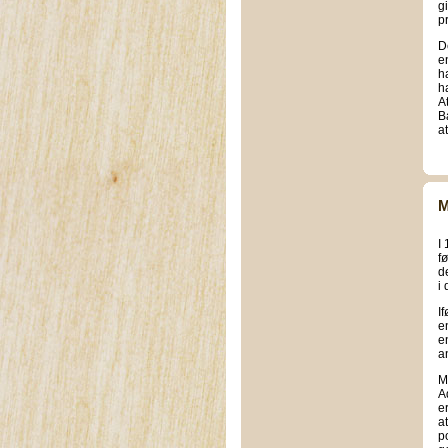
g
p
D
e
h
h
At
B
at
M
I
f
d
i
I
e
e
an
M
A
e
a
p