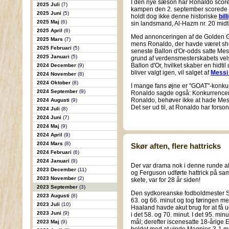
I den nye sæson har Ronaldo scoret 
2025 Juli
(7)
kampen den 2. september scorede R
2025 Juni
(5)
holdt dog ikke denne historiske
bil
2025 Maj
(6)
sin landsmand, Al-Hazm nr. 20 midt
2025 April
(6)
Med annonceringen af de Golden G
2025 Mars
(7)
mens Ronaldo, der havde været shortl
2025 Februari
(5)
seneste Ballon d'Or-odds satte Mess
2025 Januari
(5)
grund af verdensmesterskabets vels
Ballon d'Or, hvilket skaber en hidtil
2024 December
(9)
bliver valgt igen, vil salget af
Messi 
2024 November
(8)
2024 Oktober
(8)
I mange fans øjne er "GOAT"-konkurr
2024 September
(9)
Ronaldo sagde også: Konkurrencen m
Ronaldo, behøver ikke at hade Mes
2024 Augusti
(9)
Det ser ud til, at Ronaldo har forso
2024 Juli
(8)
2024 Juni
(7)
2024 Maj
(9)
2024 April
(9)
2024 Mars
(8)
Skør aften, flere hattricks
2024 Februari
(6)
2024 Januari
(9)
Der var drama nok i denne runde 
2023 December
(11)
og Ferguson udførte hattrick på sa
2023 November
(2)
skete, var for 28 år siden!
2023 September
(3)
Den sydkoreanske fodboldmester S
2023 Augusti
(8)
63. og 66. minut og tog føringen med
2023 Juli
(10)
Haaland havde akut brug for at få ud
2023 Juni
(9)
i det 58. og 70. minut. I det 95. mi
mål; derefter iscenesatte 18-årige 
2023 Maj
(9)