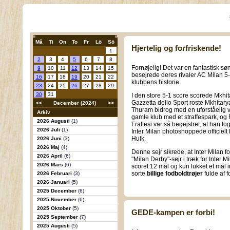
Må
Ti
On
To
Fr
Lö
Sö
Hjertelig og forfriskende!
1
2
3
4
5
6
7
8
Fornøjelig! Det var en fantastisk søn
9
10
11
12
13
14
15
besejrede deres rivaler AC Milan 5-1
16
17
18
19
20
21
22
klubbens historie.
23
24
25
26
27
28
29
30
31
I den store 5-1 score scorede Mkhi
Gazzetta dello Sport roste Mkhita
<<
December (2024)
>>
Thuram bidrog med en uforståelig
Arkiv
gamle klub med et straffespark, og 
2026 Augusti
(1)
Frattesi var så begejstret, at han to
2026 Juli
(1)
Inter Milan photoshoppede officielt Frat
Hulk.
2026 Juni
(3)
2026 Maj
(4)
Denne sejr sikrede, at Inter Milan fo
2026 April
(6)
"Milan Derby"-sejr i træk for Inter 
2026 Mars
(6)
scoret 12 mål og kun lukket et mål 
sorte
billige fodboldtrøjer
fulde af f
2026 Februari
(3)
2026 Januari
(5)
2025 December
(6)
2025 November
(6)
2025 Oktober
(5)
GEDE-kampen er forbi!
2025 September
(7)
2025 Augusti
(5)