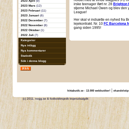
holdet med at vinde Magpies 3-1 me
2023 April
(9)
irske teenager iført nr. 28
Brighton 
2023 Mars
(12)
stjerne Michael Owen og blev den yngs
2023 Februari
(11)
League!
2023 Januari
(6)
Her skal vi indsætte en nyhed fra Bri
2022 December
(7)
lejekontrakt. Nr. 10
FC Barcelona f
2022 November
(8)
gang siden 1995!
2022 Oktober
(1)
2022 Juli
(7)
Kategorier
Nya inlägg
Nya kommentarer
Statistik
Sök i denna blogg
|
hittabutik.se - 13.000 webbutiker!
ehandelstip
(c) 2011, nogg.se & fodboldtrojedk trojerudsalgdk