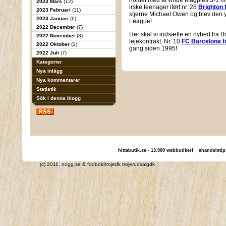
holdet med at vinde Magpies 3-1 me
2023 Mars
(12)
irske teenager iført nr. 28
Brighton 
2023 Februari
(11)
stjerne Michael Owen og blev den yngs
2023 Januari
(6)
League!
2022 December
(7)
Her skal vi indsætte en nyhed fra Bri
2022 November
(8)
lejekontrakt. Nr. 10
FC Barcelona f
2022 Oktober
(1)
gang siden 1995!
2022 Juli
(7)
Kategorier
Nya inlägg
Nya kommentarer
Statistik
Sök i denna blogg
|
hittabutik.se - 13.000 webbutiker!
ehandelstip
(c) 2011, nogg.se & fodboldtrojedk trojerudsalgdk