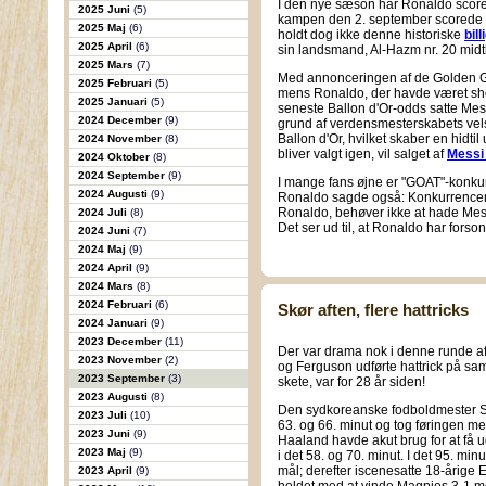
I den nye sæson har Ronaldo scoret 
2025 Juni
(5)
kampen den 2. september scorede R
2025 Maj
(6)
holdt dog ikke denne historiske
bil
2025 April
(6)
sin landsmand, Al-Hazm nr. 20 midt
2025 Mars
(7)
Med annonceringen af de Golden G
2025 Februari
(5)
mens Ronaldo, der havde været shortl
2025 Januari
(5)
seneste Ballon d'Or-odds satte Mess
2024 December
(9)
grund af verdensmesterskabets vels
Ballon d'Or, hvilket skaber en hidtil
2024 November
(8)
bliver valgt igen, vil salget af
Messi 
2024 Oktober
(8)
2024 September
(9)
I mange fans øjne er "GOAT"-konkurr
2024 Augusti
(9)
Ronaldo sagde også: Konkurrencen m
Ronaldo, behøver ikke at hade Mes
2024 Juli
(8)
Det ser ud til, at Ronaldo har forso
2024 Juni
(7)
2024 Maj
(9)
2024 April
(9)
2024 Mars
(8)
2024 Februari
(6)
Skør aften, flere hattricks
2024 Januari
(9)
2023 December
(11)
Der var drama nok i denne runde 
2023 November
(2)
og Ferguson udførte hattrick på sa
2023 September
(3)
skete, var for 28 år siden!
2023 Augusti
(8)
Den sydkoreanske fodboldmester S
2023 Juli
(10)
63. og 66. minut og tog føringen med
2023 Juni
(9)
Haaland havde akut brug for at få ud
2023 Maj
(9)
i det 58. og 70. minut. I det 95. mi
mål; derefter iscenesatte 18-årige 
2023 April
(9)