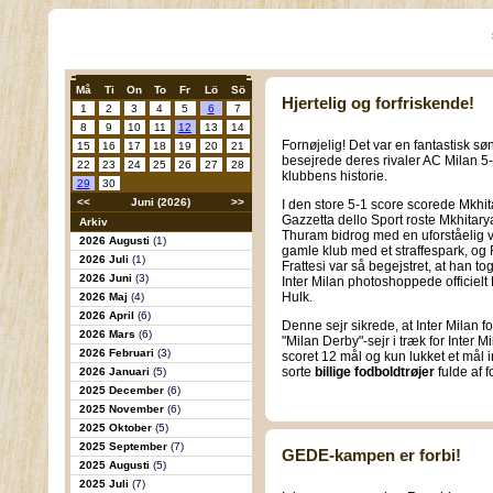
Må
Ti
On
To
Fr
Lö
Sö
Hjertelig og forfriskende!
1
2
3
4
5
6
7
8
9
10
11
12
13
14
Fornøjelig! Det var en fantastisk søn
15
16
17
18
19
20
21
besejrede deres rivaler AC Milan 5-1
22
23
24
25
26
27
28
klubbens historie.
29
30
<<
Juni (2026)
>>
I den store 5-1 score scorede Mkhi
Gazzetta dello Sport roste Mkhita
Arkiv
Thuram bidrog med en uforståelig
2026 Augusti
(1)
gamle klub med et straffespark, og 
2026 Juli
(1)
Frattesi var så begejstret, at han to
2026 Juni
(3)
Inter Milan photoshoppede officielt Frat
Hulk.
2026 Maj
(4)
2026 April
(6)
Denne sejr sikrede, at Inter Milan fo
2026 Mars
(6)
"Milan Derby"-sejr i træk for Inter 
2026 Februari
(3)
scoret 12 mål og kun lukket et mål 
sorte
billige fodboldtrøjer
fulde af f
2026 Januari
(5)
2025 December
(6)
2025 November
(6)
2025 Oktober
(5)
2025 September
(7)
GEDE-kampen er forbi!
2025 Augusti
(5)
2025 Juli
(7)