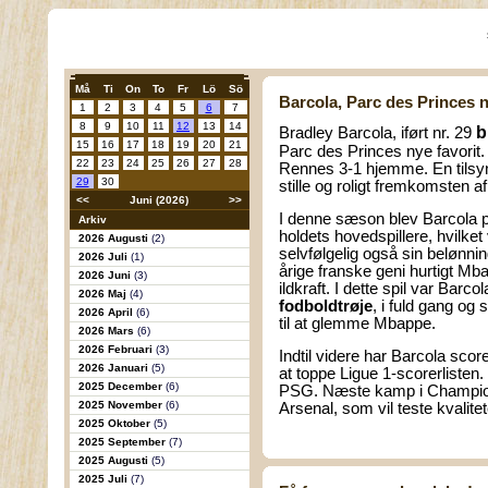
Må
Ti
On
To
Fr
Lö
Sö
Barcola, Parc des Princes n
1
2
3
4
5
6
7
8
9
10
11
12
13
14
b
Bradley Barcola, iført nr. 29
15
16
17
18
19
20
21
Parc des Princes nye favorit. 
22
23
24
25
26
27
28
Rennes 3-1 hjemme. En tilsyn
29
30
stille og roligt fremkomsten a
<<
Juni (2026)
>>
I denne sæson blev Barcola 
Arkiv
holdets hovedspillere, hvilket v
2026 Augusti
(2)
selvfølgelig også sin belønnin
2026 Juli
(1)
årige franske geni hurtigt M
2026 Juni
(3)
ildkraft. I dette spil var Barcol
2026 Maj
(4)
fodboldtrøje
, i fuld gang og 
2026 April
(6)
til at glemme Mbappe.
2026 Mars
(6)
2026 Februari
(3)
Indtil videre har Barcola scor
2026 Januari
(5)
at toppe Ligue 1-scorerlisten.
2025 December
(6)
PSG. Næste kamp i Champio
2025 November
(6)
Arsenal, som vil teste kvalite
2025 Oktober
(5)
2025 September
(7)
2025 Augusti
(5)
2025 Juli
(7)