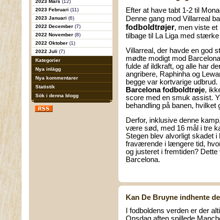
2023 Mars
(12)
Efter at have tabt 1-2 til Mo
2023 Februari
(11)
Denne gang mod Villarreal b
2023 Januari
(6)
fodboldtrøjer
2022 December
(7)
, men viste e
2022 November
(8)
tilbage til La Liga med stærke
2022 Oktober
(1)
Villarreal, der havde en god
2022 Juli
(7)
mødte modigt mod Barcelona
Kategorier
fulde af ildkraft, og alle har 
Nya inlägg
angribere, Raphinha og Lewa
Nya kommentarer
begge var kortvarige udbrud. 
Statistik
Barcelona fodboldtrøje
, ik
Sök i denna blogg
score med en smuk assist. Y
behandling på banen, hvilket
Derfor, inklusive denne kamp,
være sød, med 16 mål i tre
Stegen blev alvorligt skadet 
fraværende i længere tid, hvo
og justeret i fremtiden? Dette 
Barcelona.
Kan De Bruyne indhente de
I fodboldens verden er der alt
Onsdag aften spillede Manche