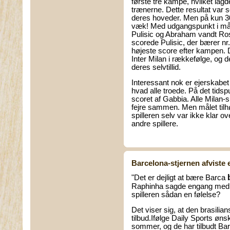
første tre kampe, hvilket lagde
trænerne. Dette resultat var
deres hoveder. Men på kun 3
væk! Med udgangspunkt i mål
Pulisic og Abraham vandt Ros
scorede Pulisic, der bærer nr
højeste score efter kampen.
Inter Milan i rækkefølge, og d
deres selvtillid.
Interessant nok er ejerskabet
hvad alle troede. På det tidsp
scoret af Gabbia. Alle Milan-sp
fejre sammen. Men målet tilhø
spilleren selv var ikke klar o
andre spillere.
Barcelona-stjernen afviste e
"Det er dejligt at bære Barca
Raphinha sagde engang med fø
spilleren sådan en følelse?
Det viser sig, at den brasilia
tilbud.Ifølge Daily Sports ønsk
sommer, og de har tilbudt Ba