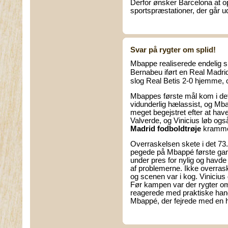
Derfor ønsker Barcelona at 
sportspræstationer, der går ud 
Svar på rygter om splid!
Mbappe realiserede endelig s
Bernabeu iført en Real Madr
slog Real Betis 2-0 hjemme,
Mbappes første mål kom i det
vidunderlig hælassist, og Mb
meget begejstret efter at ha
Valverde, og Vinicius løb også
Madrid fodboldtrøje
krammed
Overraskelsen skete i det 73. 
pegede på Mbappé første gan
under pres for nylig og havde
af problemerne. Ikke overra
og scenen var i kog. Vinicius
Før kampen var der rygter om,
reagerede med praktiske hand
Mbappé, der fejrede med en h