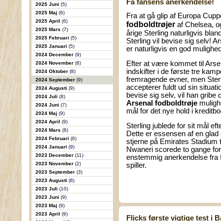
Få fansens anerkendelse!
2025 Juni
(5)
2025 Maj
(6)
Fra at gå glip af Europa Cuppen
2025 April
(6)
fodboldtrøjer
af Chelsea, og
2025 Mars
(7)
årige Sterling naturligvis bl
2025 Februari
(5)
Sterling vil bevise sig selv
2025 Januari
(5)
er naturligvis en god mulighed
2024 December
(9)
Efter at være kommet til Arse
2024 November
(8)
indskifter i de første tre ka
2024 Oktober
(8)
fremragende evner, men Sterli
2024 September
(9)
accepterer fuldt ud sin situat
2024 Augusti
(9)
bevise sig selv, vil han gribe 
2024 Juli
(8)
Arsenal fodboldtrøje
mulighe
2024 Juni
(7)
mål for det nye hold i kreditb
2024 Maj
(9)
2024 April
(9)
Sterling jublede for sit mål 
2024 Mars
(8)
Dette er essensen af en glad 
2024 Februari
(6)
stjerne på Emirates Stadium 
2024 Januari
(9)
Nwaneri scorede to gange fo
2023 December
(11)
enstemmig anerkendelse fra fa
2023 November
(2)
spiller.
2023 September
(3)
2023 Augusti
(8)
2023 Juli
(10)
2023 Juni
(9)
2023 Maj
(9)
2023 April
(9)
Flicks første vigtige test i 