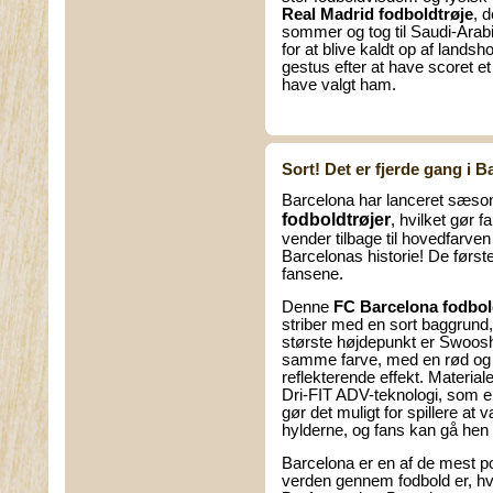
Real Madrid fodboldtrøje
, 
sommer og tog til Saudi-Arab
for at blive kaldt op af landsh
gestus efter at have scoret et
have valgt ham.
Sort! Det er fjerde gang i B
Barcelona har lanceret sæs
fodboldtrøjer
, hvilket gør 
vender tilbage til hovedfarven 
Barcelonas historie! De første 
fansene.
Denne
FC Barcelona fodbol
striber med en sort baggrund, h
største højdepunkt er Swoosh
samme farve, med en rød og b
reflekterende effekt. Materiale
Dri-FIT ADV-teknologi, som er
gør det muligt for spillere at
hylderne, og fans kan gå hen
Barcelona er en af de mest p
verden gennem fodbold er, hva