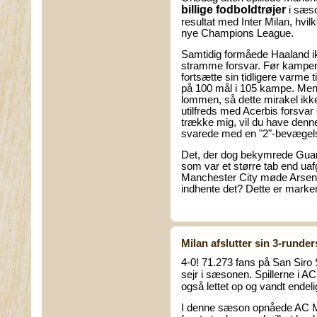
billige fodboldtrøjer
i sæso
resultat med Inter Milan, hvil
nye Champions League.
Samtidig formåede Haaland i
stramme forsvar. Før kampen 
fortsætte sin tidligere varme
på 100 mål i 105 kampe. Men
lommen, så dette mirakel ikke
utilfreds med Acerbis forsvar
trække mig, vil du have den
svarede med en "2"-bevægelse
Det, der dog bekymrede Guar
som var et større tab end uaf
Manchester City møde Arsenal.
indhente det? Dette er marke
Milan afslutter sin 3-runder
4-0! 71.273 fans på San Siro
sejr i sæsonen. Spillerne i A
også lettet op og vandt endeli
I denne sæson opnåede AC Mil