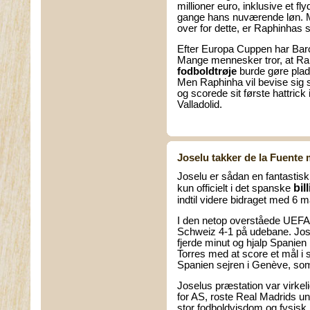
millioner euro, inklusive et fly
gange hans nuværende løn. M
over for dette, er Raphinhas s
Efter Europa Cuppen har Barc
Mange mennesker tror, at Ra
fodboldtrøje
burde gøre plad
Men Raphinha vil bevise sig 
og scorede sit første hattrick 
Valladolid.
Joselu takker de la Fuente 
Joselu er sådan en fantastisk 
bil
kun officielt i det spanske
indtil videre bidraget med 6 m
I den netop overståede UEF
Schweiz 4-1 på udebane. Jos
fjerde minut og hjalp Spanien
Torres med at score et mål i s
Spanien sejren i Genève, so
Joselus præstation var virke
for AS, roste Real Madrids u
stor fodboldvisdom og fysisk