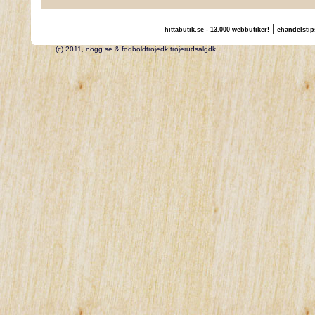
|
hittabutik.se - 13.000 webbutiker!
ehandelstip
(c) 2011, nogg.se & fodboldtrojedk trojerudsalgdk