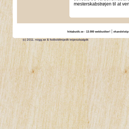
mesterskabstrøjen til at v
|
hittabutik.se - 13.000 webbutiker!
ehandelstip
(c) 2011, nogg.se & fodboldtrojedk trojerudsalgdk