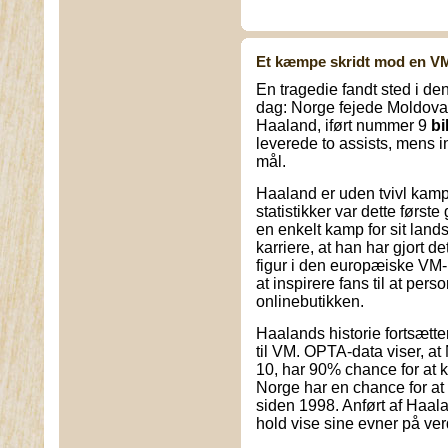
Et kæmpe skridt mod en VM-
En tragedie fandt sted i de
dag: Norge fejede Moldova
Haaland, iført nummer 9
bi
leverede to assists, mens i
mål.
Haaland er uden tvivl kampe
statistikker var dette førs
en enkelt kamp for sit land
karriere, at han har gjort d
figur i den europæiske VM-kv
at inspirere fans til at per
onlinebutikken.
Haalands historie fortsætt
til VM. OPTA-data viser, at
10, har 90% chance for at kv
Norge har en chance for at
siden 1998. Anført af Haal
hold vise sine evner på v