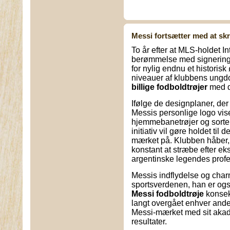
Messi fortsætter med at skr
To år efter at MLS-holdet In
berømmelse med signeringen
for nylig endnu et historisk
niveauer af klubbens ungd
billige fodboldtrøjer
med de
Ifølge de designplaner, der e
Messis personlige logo vi
hjemmebanetrøjer og sorte 
initiativ vil gøre holdet til 
mærket på. Klubben håber, a
konstant at stræbe efter ek
argentinske legendes profe
Messis indflydelse og char
sportsverdenen, han er også
Messi fodboldtrøje
konsekv
langt overgået enhver anden
Messi-mærket med sit aka
resultater.