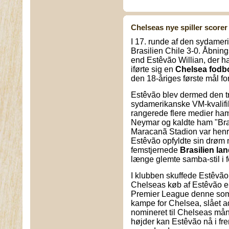
Chelseas nye spiller scorer 
I 17. runde af den sydamer
Brasilien Chile 3-0. Åbning
end Estêvão Willian, der ha
iførte sig en
Chelsea fodbo
den 18-åriges første mål fo
Estêvão blev dermed den t
sydamerikanske VM-kvalifik
rangerede flere medier h
Neymar og kaldte ham "Bra
Maracanã Stadion var henryk
Estêvão opfyldte sin drøm 
femstjernede
Brasilien la
længe glemte samba-stil i 
I klubben skuffede Estêvão 
Chelseas køb af Estêvão er
Premier League denne somme
kampe for Chelsea, slået a
nomineret til Chelseas måne
højder kan Estêvão nå i fre