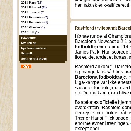
2023 Mars
(12)
han faktisk er kvalificeret t
2023 Februari
(11)
2023 Januari
(6)
2022 December
(7)
2022 November
(8)
Rashford tryllebandt Barc
2022 Oktober
(1)
2022 Juli
(7)
I første runde af Champion
Kategorier
Barcelona Newcastle 2-1 p
Nya inlägg
fodboldtrøjer
nummer 14 st
Nya kommentarer
James Park. Han scorede be
Statistik
flot et, det andet et fantasti
Sök i denna blogg
Rashford ankom til Barcel
og mange fans så hans præ
Barcelona fodboldtrøje
. 
Liga-kampe var ikke enestå
sådan er fodbold, man ved 
op. Denne kamp kan blive 
Barcelonas officielle hj
overskriften "Rashford dom
der rejste med holdet, råb
Træner Hansi Flick sagde,
enorme evner i træningen, 
exceptionel.