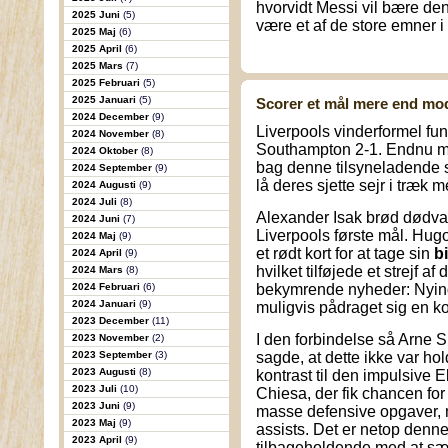
hvorvidt Messi vil bære den
2025 Juni
(5)
være et af de store emner 
2025 Maj
(6)
2025 April
(6)
2025 Mars
(7)
2025 Februari
(5)
2025 Januari
(5)
Scorer et mål mere end mo
2024 December
(9)
Liverpools vinderformel fu
2024 November
(8)
Southampton 2-1. Endnu m
2024 Oktober
(8)
bag denne tilsyneladende 
2024 September
(9)
lå deres sjette sejr i træk 
2024 Augusti
(9)
2024 Juli
(8)
Alexander Isak brød dødvan
2024 Juni
(7)
Liverpools første mål. Hug
2024 Maj
(9)
et rødt kort for at tage sin
b
2024 April
(9)
hvilket tilføjede et strejf af
2024 Mars
(8)
2024 Februari
(6)
bekymrende nyheder: Nyin
2024 Januari
(9)
muligvis pådraget sig en 
2023 December
(11)
I den forbindelse så Arne S
2023 November
(2)
2023 September
(3)
sagde, at dette ikke var ho
2023 Augusti
(8)
kontrast til den impulsive E
2023 Juli
(10)
Chiesa, der fik chancen for 
2023 Juni
(9)
masse defensive opgaver, 
2023 Maj
(9)
assists. Det er netop denne 
2023 April
(9)
tilbageholdende med at sæl