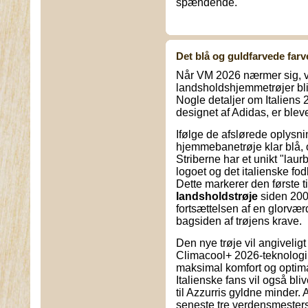
spændende.
Det blå og guldfarvede far
Når VM 2026 nærmer sig, vil
landsholdshjemmetrøjer bli
Nogle detaljer om Italien
designet af Adidas, er bleve
Ifølge de afslørede oplysni
hjemmebanetrøje klar blå, 
Striberne har et unikt "la
logoet og det italienske fo
Dette markerer den første 
landsholdstrøje
siden 2006
fortsættelsen af en glorvæ
bagsiden af trøjens krave.
Den nye trøje vil angivelig
Climacool+ 2026-teknologi, d
maksimal komfort og optima
Italienske fans vil også bli
til Azzurris gyldne minder. A
seneste tre verdensmesters