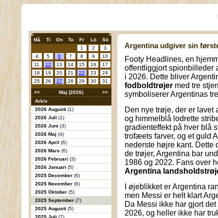
Må
Ti
On
To
Fr
Lö
Sö
Argentina udgiver sin først
1
2
3
4
5
6
7
8
9
10
Footy Headlines, en hjemme
11
12
13
14
15
16
17
offentliggjort spionbilled
18
19
20
21
22
23
24
i 2026. Dette bliver Argent
25
26
27
28
29
30
31
fodboldtrøjer
med tre stjer
<<
Maj (2026)
>>
symboliserer Argentinas tr
Arkiv
Den nye trøje, der er lavet 
2026 Augusti
(1)
og himmelblå lodrette str
2026 Juli
(1)
2026 Juni
(3)
gradienteffekt på hver blå s
2026 Maj
(4)
trofæets farver, og et guld
2026 April
(6)
nederste højre kant. Dette d
2026 Mars
(6)
de trøjer, Argentina bar und
2026 Februari
(3)
1986 og 2022. Fans over he
2026 Januari
(5)
Argentina landsholdstrøj
2025 December
(6)
2025 November
(6)
I øjeblikket er Argentina r
2025 Oktober
(5)
men Messi er helt klart Arge
2025 September
(7)
Da Messi ikke har gjort det 
2025 Augusti
(5)
2026, og heller ikke har truk
2025 Juli
(7)