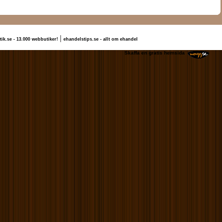
|
tik.se - 13.000 webbutiker!
ehandelstips.se - allt om ehandel
ollda Sollda
Skaffa en gratis hemsida