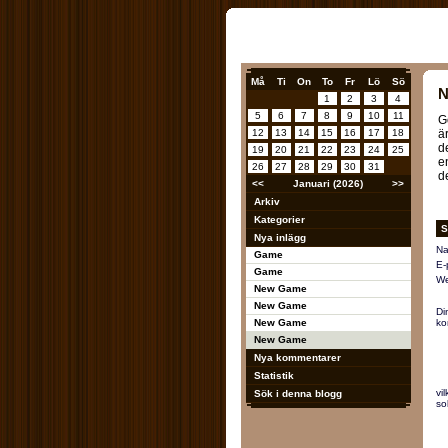
Må
Ti
On
To
Fr
Lö
Sö
N
1
2
3
4
5
6
7
8
9
10
11
G
12
13
14
15
16
17
18
ä
d
19
20
21
22
23
24
25
e
26
27
28
29
30
31
d
<<
Januari (2026)
>>
Arkiv
Kategorier
S
Nya inlägg
Na
Game
E-
Game
We
New Game
New Game
Di
New Game
ko
New Game
Nya kommentarer
Statistik
vi
Sök i denna blogg
so