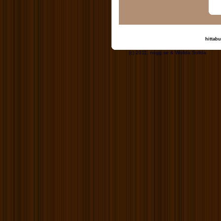
hittabu
(c) 2011, nogg.se & W