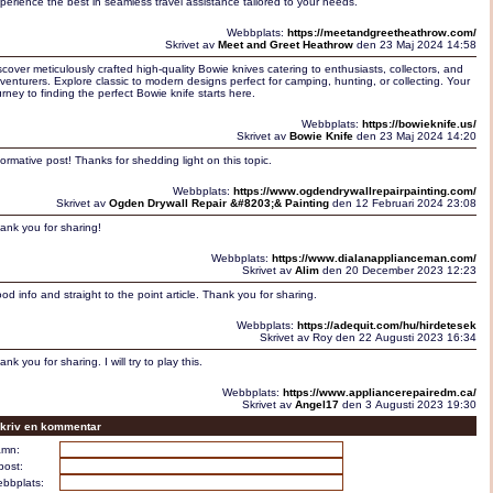
perience the best in seamless travel assistance tailored to your needs.
Webbplats:
https://meetandgreetheathrow.com/
Skrivet av
Meet and Greet Heathrow
den 23 Maj 2024 14:58
scover meticulously crafted high-quality Bowie knives catering to enthusiasts, collectors, and
venturers. Explore classic to modern designs perfect for camping, hunting, or collecting. Your
urney to finding the perfect Bowie knife starts here.
Webbplats:
https://bowieknife.us/
Skrivet av
Bowie Knife
den 23 Maj 2024 14:20
formative post! Thanks for shedding light on this topic.
Webbplats:
https://www.ogdendrywallrepairpainting.com/
Skrivet av
Ogden Drywall Repair &#8203;& Painting
den 12 Februari 2024 23:08
ank you for sharing!
Webbplats:
https://www.dialanapplianceman.com/
Skrivet av
Alim
den 20 December 2023 12:23
od info and straight to the point article. Thank you for sharing.
Webbplats:
https://adequit.com/hu/hirdetesek
Skrivet av Roy den 22 Augusti 2023 16:34
ank you for sharing. I will try to play this.
Webbplats:
https://www.appliancerepairedm.ca/
Skrivet av
Angel17
den 3 Augusti 2023 19:30
kriv en kommentar
mn:
post:
bbplats: