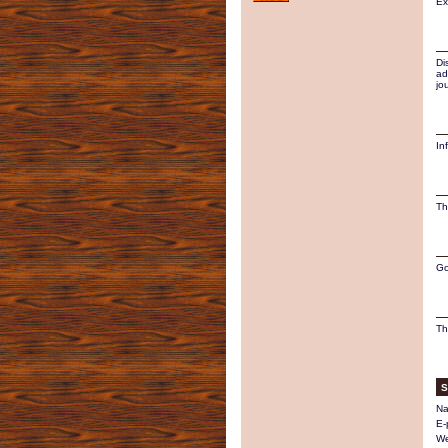
Ex
Di
ad
jo
In
Th
Go
Th
S
Na
E-
We