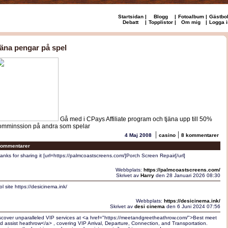
Startsidan
|
Blogg
|
Fotoalbum
|
Gästbo
Debatt
|
Topplistor
|
Om mig
|
Logga i
jäna pengar på spel
Gå med i CPays Affiliate program och tjäna upp till 50%
omminssion på andra som spelar
|
|
4 Maj 2008
casino
8 kommentarer
ommentarer
anks for sharing it [url=https://palmcoastscreens.com/]Porch Screen Repair[/url]
Webbplats:
https://palmcoastscreens.com/
Skrivet av
Harry
den 28 Januari 2026 08:30
ol site https://desicinema.ink/
Webbplats:
https://desicinema.ink/
Skrivet av
desi cinema
den 6 Juni 2024 07:56
scover unparalleled VIP services at <a href="https://meetandgreetheathrow.com/">Best meet
d assist heathrow</a> , covering VIP Arrival, Departure, Connection, and Transportation.