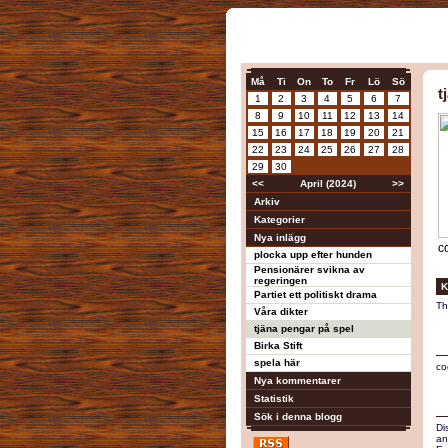
Må
Ti
On
To
Fr
Lö
Sö
t
1
2
3
4
5
6
7
8
9
10
11
12
13
14
15
16
17
18
19
20
21
22
23
24
25
26
27
28
29
30
<<
April (2024)
>>
Arkiv
Kategorier
Nya inlägg
c
plocka upp efter hunden
Pensionärer svikna av
regeringen
K
Partiet ett politiskt drama
Th
Våra dikter
tjäna pengar på spel
Birka Stift
spela här
co
Nya kommentarer
Statistik
Sök i denna blogg
Di
an