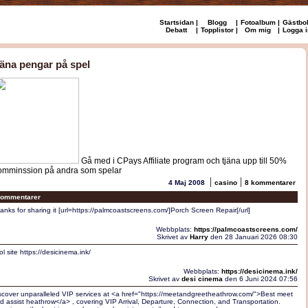
Startsidan
|
Blogg
|
Fotoalbum
|
Gästbo
Debatt
|
Topplistor
|
Om mig
|
Logga i
jäna pengar på spel
Gå med i CPays Affiliate program och tjäna upp till 50%
omminssion på andra som spelar
|
|
4 Maj 2008
casino
8 kommentarer
ommentarer
anks for sharing it [url=https://palmcoastscreens.com/]Porch Screen Repair[/url]
Webbplats:
https://palmcoastscreens.com/
Skrivet av
Harry
den 28 Januari 2026 08:30
ol site https://desicinema.ink/
Webbplats:
https://desicinema.ink/
Skrivet av
desi cinema
den 6 Juni 2024 07:56
scover unparalleled VIP services at <a href="https://meetandgreetheathrow.com/">Best meet
d assist heathrow</a> , covering VIP Arrival, Departure, Connection, and Transportation.