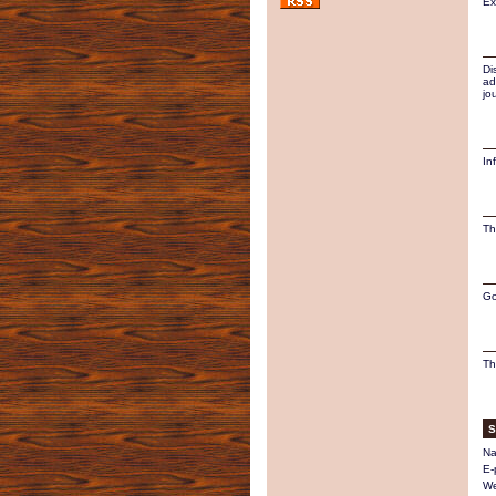
Ex
Di
ad
jo
In
Th
Go
Th
S
Na
E-
We