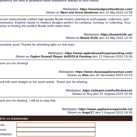
perience the best in seamless travel assistance tailored to your needs.
Webbplats:
https://meetandgreetheathrow.com/
Skrivet av
Meet and Greet Heathrow
den 23 Maj 2024 14:58
scover meticulously crafted high-quality Bowie knives catering to enthusiasts, collectors, and
venturers. Explore classic to modern designs perfect for camping, hunting, or collecting. Your
urney to finding the perfect Bowie knife starts here.
Webbplats:
https://bowieknife.us/
Skrivet av
Bowie Knife
den 23 Maj 2024 14:20
formative post! Thanks for shedding light on this topic.
Webbplats:
https://www.ogdendrywallrepairpainting.com/
Skrivet av
Ogden Drywall Repair &#8203;& Painting
den 12 Februari 2024 23:08
ank you for sharing!
Webbplats:
https://www.dialanapplianceman.com/
Skrivet av
Alim
den 20 December 2023 12:23
od info and straight to the point article. Thank you for sharing.
Webbplats:
https://adequit.com/hu/hirdetesek
Skrivet av Roy den 22 Augusti 2023 16:34
ank you for sharing. I will try to play this.
Webbplats:
https://www.appliancerepairedm.ca/
Skrivet av
Angel17
den 3 Augusti 2023 19:30
kriv en kommentar
mn:
post:
bbplats: