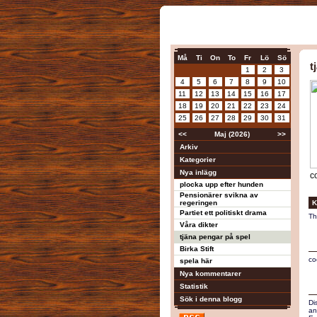
Må
Ti
On
To
Fr
Lö
Sö
t
1
2
3
4
5
6
7
8
9
10
11
12
13
14
15
16
17
18
19
20
21
22
23
24
25
26
27
28
29
30
31
<<
Maj (2026)
>>
Arkiv
Kategorier
Nya inlägg
c
plocka upp efter hunden
Pensionärer svikna av
regeringen
K
Partiet ett politiskt drama
Th
Våra dikter
tjäna pengar på spel
Birka Stift
co
spela här
Nya kommentarer
Statistik
Sök i denna blogg
Di
an