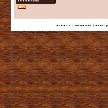
Sök i denna blogg
|
hittabutik.se - 13.000 webbutiker!
ehandelstip
(c) 2011, nogg.se & Bengt Persson