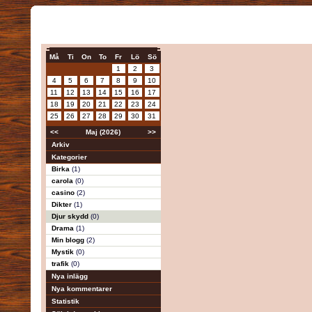
Må
Ti
On
To
Fr
Lö
Sö
1
2
3
4
5
6
7
8
9
10
11
12
13
14
15
16
17
18
19
20
21
22
23
24
25
26
27
28
29
30
31
<<
Maj (2026)
>>
Arkiv
Kategorier
Birka
(1)
carola
(0)
casino
(2)
Dikter
(1)
Djur skydd
(0)
Drama
(1)
Min blogg
(2)
Mystik
(0)
trafik
(0)
Nya inlägg
Nya kommentarer
Statistik