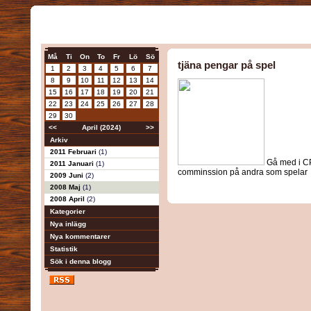
Må
Ti
On
To
Fr
Lö
Sö
tjäna pengar på spel
1
2
3
4
5
6
7
8
9
10
11
12
13
14
15
16
17
18
19
20
21
22
23
24
25
26
27
28
29
30
<<
April (2024)
>>
Arkiv
2011 Februari
(1)
Gå med i CPa
2011 Januari
(1)
comminssion på andra som spelar
2009 Juni
(2)
2008 Maj
(1)
2008 April
(2)
Kategorier
Nya inlägg
Nya kommentarer
Statistik
Sök i denna blogg