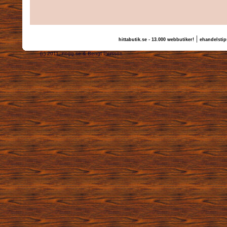
|
hittabutik.se - 13.000 webbutiker!
ehandelstip
(c) 2011, nogg.se & Bengt Persson