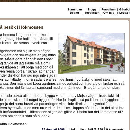
Startsidan
|
Blogg
|
Fotoalbum
|
Gästbo
Debatt
|
Topplistor
|
Om mig
|
Logga i
å besök i Hökmossen
ar hemma i lägenheten en kort
väng idag. Har haft den utlånad till
n kompis de senaste veckorna.
ägenheten var sig lik men något
tökigare och smutsigare än jag mins
en. Måste göra något åt den i höst.
ag tänkte att jag skulle måla om i
öksskåpen till att börja med och då
ven rensa bort allt skräp jag har där.
nder diskhon har jag nog inte städat
n jag flyttade in för si sådär tre år sen, det finns nog åtskilligt med saker att
länga. Sen måste jag köpa gardiner, sängöverkast och några blomkrukor och så
öket, men det får jag ta i samband med ommålningen. Bra då har jag en plan.
oterade också att dom börjat bygga vid änden av Mejselvägen, trode faktiskt
nte att det skulle bli något bygge där. Har ju dragit ut så på tiden och byggherren
ger ju det norra huset vid parkeringen vilket inte direkt är en symbol för en
riven hyresvärd men men nu verkar det bli av. Hoppas på det bästa det alltid bra
är invånarantalet i Hökmossen stiger, det gillar vi. Undra hur det kommer se ut?
ndra om det blir som på bilden?
artin Hökmossen
|
|
|
13 Augusti 2006
Länk
Life in HökM. 126
0 kommentar