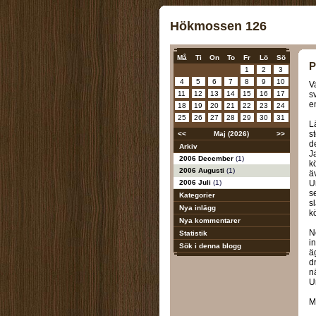
Hökmossen 126
Må
Ti
On
To
Fr
Lö
Sö
P
1
2
3
4
5
6
7
8
9
10
V
11
12
13
14
15
16
17
s
e
18
19
20
21
22
23
24
25
26
27
28
29
30
31
L
s
<<
Maj (2026)
>>
d
Arkiv
J
2006 December
(1)
k
2006 Augusti
(1)
ä
2006 Juli
(1)
U
se
Kategorier
s
Nya inlägg
k
Nya kommentarer
N
Statistik
i
Sök i denna blogg
ä
d
n
U
M