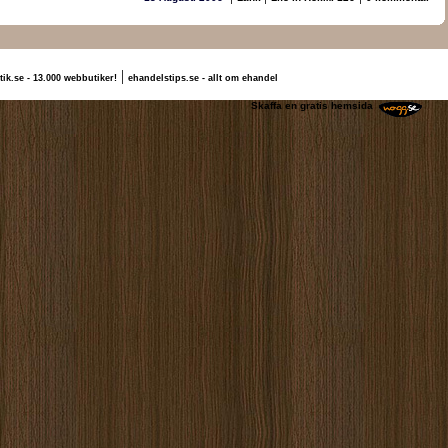
|
tik.se - 13.000 webbutiker!
ehandelstips.se - allt om ehandel
artin Hökmossen
Skaffa en gratis hemsida