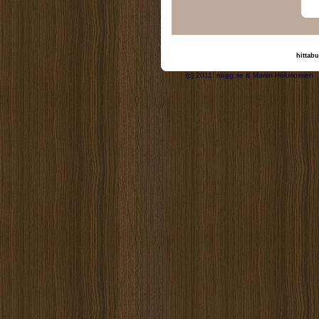
hittabu
(c) 2011, nogg.se & M