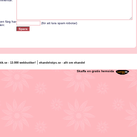
mmentar:
lken färg har
(för att lura spam robotar)
len:
|
tik.se - 13.000 webbutiker!
ehandelstips.se - allt om ehandel
lly Schyllert
Skaffa en gratis hemsida