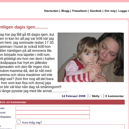
Startsidan
|
Blogg
|
Fotoalbum
|
Gästbok
|
Om mig
|
Logga i
ntligen dagis igen...........
ag har jag fått gå till dagis igen, kul.
n ni kan tro att jag var trött när jag
om hem. jag somnade redan 17.30.
amman i huset är också trött hon
åller nämligen på att renovera lite.
on började riva tapeter i mitt rum,
elt plötsligt rev hon ner dem i hallen
cksåpappa har hyrt en jättestor
lipmaskin och den får ingen röra
örutom mamma då, det är nåt med
amma och stora maskiner vet inte
iktigt vad? (hon tror nog att det bara
r hon som kan fixa och dona) jaja
on blir väl klar nån dag så småningom!!!
 länge pysslar jag med lite annat....................
|
|
14 Februari 2008
-` Molly ´-
0 kommentar
kriv en kommentar
mn:
post:
bbplats:
Kom ihåg mig?
n