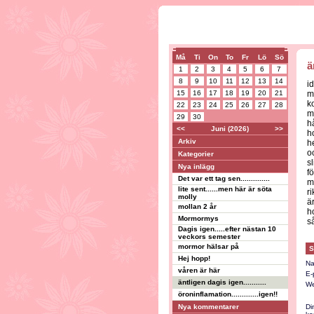
Må
Ti
On
To
Fr
Lö
Sö
ä
1
2
3
4
5
6
7
8
9
10
11
12
13
14
id
15
16
17
18
19
20
21
me
k
22
23
24
25
26
27
28
m
29
30
h
<<
Juni (2026)
>>
h
Arkiv
h
o
Kategorier
s
Nya inlägg
f
Det var ett tag sen..............
m
lite sent......men här är söta
r
molly
ä
mollan 2 år
h
Mormormys
så
Dagis igen.....efter nästan 10
veckors semester
mormor hälsar på
S
Hej hopp!
Na
våren är här
E-
äntligen dagis igen...........
We
öroninflamation.............igen!!
Nya kommentarer
Di