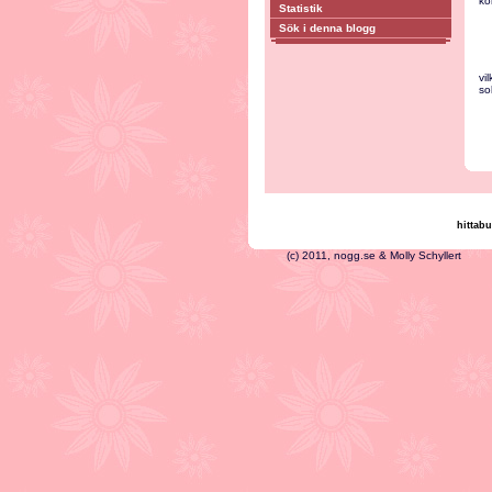
ko
Statistik
Sök i denna blogg
vi
so
hittabu
(c) 2011, nogg.se & Mo