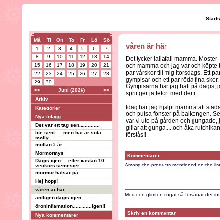
Start
Må
Ti
On
To
Fr
Lö
Sö
våren är här
1
2
3
4
5
6
7
8
9
10
11
12
13
14
Det tycker iallafall mamma. Moster
15
16
17
18
19
20
21
och mamma och jag var och köpte 
par vårskor till mig itorsdags. Ett pa
22
23
24
25
26
27
28
gympisar och ett par röda fina skor.
29
30
Gympisarna har jag haft på dagis, 
<<
Juni (2026)
>>
springer jättefort med dem.
Arkiv
Idag har jag hjälpt mamma att städ
Kategorier
och putsa fönster på balkongen. S
Nya inlägg
var vi ute på gården och gungade, 
Det var ett tag sen..............
gillar att gunga.....och åka rutchika
lite sent......men här är söta
förstås!!
molly
mollan 2 år
Mormormys
Kommentarer
Dagis igen.....efter nästan 10
Among the products mentioned on the list
veckors semester
mormor hälsar på
Hej hopp!
våren är här
Med den glimten i ögat så förvånar det inte
äntligen dagis igen...........
öroninflamation.............igen!!
Skriv en kommentar
Nya kommentarer