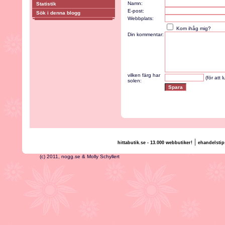
Namn:
Statistik
E-post:
Sök i denna blogg
Webbplats:
Kom ihåg mig?
Din kommentar:
vilken färg har
(för att 
solen:
|
hittabutik.se - 13.000 webbutiker!
ehandelstip
(c) 2011, nogg.se & Molly Schyllert