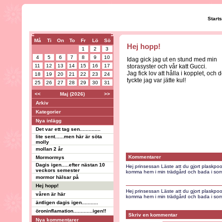
Start
Må
Ti
On
To
Fr
Lö
Sö
Hej hopp!
1
2
3
4
5
6
7
8
9
10
Idag gick jag ut en stund med min
11
12
13
14
15
16
17
storasyster och vår katt Gucci.
Jag fick lov att hålla i kopplet, och d
18
19
20
21
22
23
24
tyckte jag var jätte kul!
25
26
27
28
29
30
31
<<
Maj (2026)
>>
Arkiv
Kategorier
Nya inlägg
Det var ett tag sen..............
lite sent......men här är söta
molly
mollan 2 år
Kommentarer
Mormormys
Dagis igen.....efter nästan 10
Hej prinsessan Läste att du gjort plaskpool
veckors semester
komma hem i min trädgård och bada i som
mormor hälsar på
Hej hopp!
Hej prinsessan Läste att du gjort plaskpool
våren är här
komma hem i min trädgård och bada i som
äntligen dagis igen...........
öroninflamation.............igen!!
Skriv en kommentar
Nya kommentarer