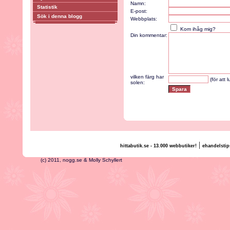
Namn:
Statistik
E-post:
Sök i denna blogg
Webbplats:
Kom ihåg mig?
Din kommentar:
vilken färg har
(för att 
solen:
|
hittabutik.se - 13.000 webbutiker!
ehandelstip
(c) 2011, nogg.se & Molly Schyllert