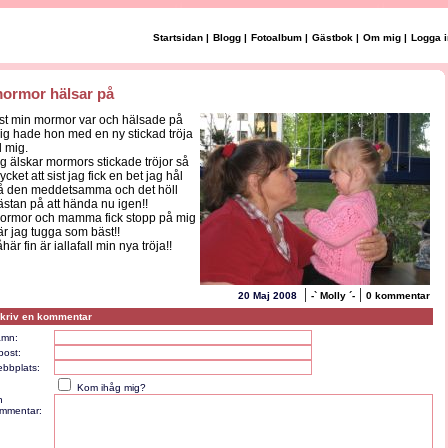
Startsidan
|
Blogg
|
Fotoalbum
|
Gästbok
|
Om mig
|
Logga i
ormor hälsar på
ist min mormor var och hälsade på
ig hade hon med en ny stickad tröja
ll mig.
ag älskar mormors stickade tröjor så
cket att sist jag fick en bet jag hål
å den meddetsamma och det höll
ästan på att hända nu igen!!
ormor och mamma fick stopp på mig
är jag tugga som bäst!!
här fin är iallafall min nya tröja!!
|
|
20 Maj 2008
-` Molly ´-
0 kommentar
kriv en kommentar
mn:
post:
bbplats:
Kom ihåg mig?
n
mmentar: