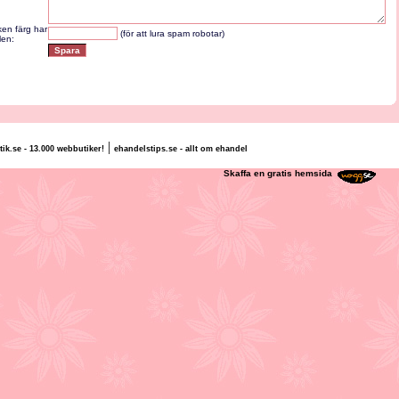
lken färg har
(för att lura spam robotar)
len:
|
tik.se - 13.000 webbutiker!
ehandelstips.se - allt om ehandel
lly Schyllert
Skaffa en gratis hemsida