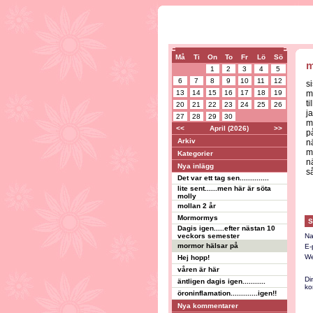
Må
Ti
On
To
Fr
Lö
Sö
m
1
2
3
4
5
6
7
8
9
10
11
12
s
13
14
15
16
17
18
19
m
ti
20
21
22
23
24
25
26
j
27
28
29
30
my
<<
April (2026)
>>
p
Arkiv
n
m
Kategorier
n
Nya inlägg
så
Det var ett tag sen..............
lite sent......men här är söta
molly
mollan 2 år
Mormormys
S
Dagis igen.....efter nästan 10
veckors semester
Na
mormor hälsar på
E-
We
Hej hopp!
våren är här
Di
äntligen dagis igen...........
ko
öroninflamation.............igen!!
Nya kommentarer