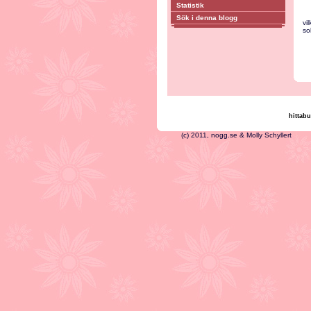
Statistik
Sök i denna blogg
vi
so
hittabu
(c) 2011, nogg.se & Mo